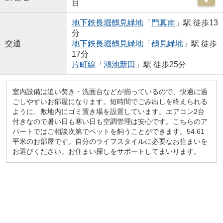
目
地下鉄長堀鶴見緑地
「
門真南
」駅 徒歩13
分
交通
地下鉄長堀鶴見緑地
「
鶴見緑地
」駅 徒歩
17分
片町線
「
鴻池新田
」駅 徒歩25分
室内設備は追い焚き・洗面台などが揃っているので、快適に過
ごしやすいお部屋になります。短時間でごみ出しを終えられる
ように、敷地内にゴミ置き場を設置しています。エアコン2台
付きなので暑い日も寒い日も空調管理は安心です。こちらのア
パートではご相談次第でペットを飼うことができます。54.61
平米のお部屋です。自分のライフスタイルに必要なお住まいを
お選びください。お住まい探しをサポートしてまいります。