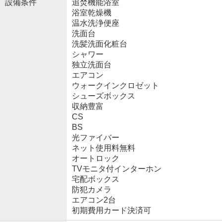
設備条件
追焚機能浴室
浴室乾燥機
温水洗浄便座
洗面台
洗髪洗面化粧台
シャワー
独立洗面台
エアコン
ウォークインクロゼット
シューズボックス
収納豊富
CS
BS
光ファイバー
ネット使用料無料
オートロック
TVモニタ付インターホン
宅配ボックス
防犯カメラ
エアコン2台
初期費用カード決済可