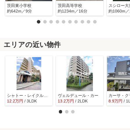
茨田東小学校
茨田高等学校
スシロー大
約642m／9分
約1234m／16分
約1060m／
エリアの近い物件
シャトー・レイクルイーズ
ヴェルデュール・カー
カーサ・ク
12.2
万
円
/ 3LDK
13.2
万
円
/ 2LDK
8.9
万
円
/ 1