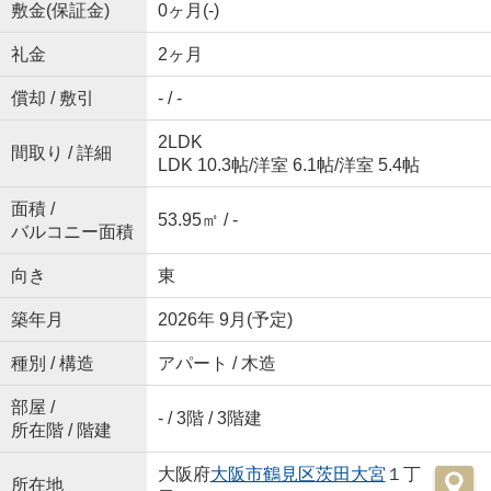
敷金(保証金)
0ヶ月(-)
礼金
2ヶ月
償却 / 敷引
- / -
2LDK
間取り / 詳細
LDK 10.3帖
/
洋室 6.1帖
/
洋室 5.4帖
面積 /
53.95㎡ / -
バルコニー面積
向き
東
築年月
2026年 9月(予定)
種別 / 構造
アパート / 木造
部屋 /
- / 3階 / 3階建
所在階 / 階建
大阪府
大阪市鶴見区
茨田大宮
１丁
所在地