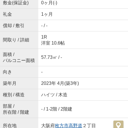
敷金(保証金)
0ヶ月(-)
礼金
1ヶ月
償却 / 敷引
- / -
1R
間取り / 詳細
洋室 10.6帖
面積 /
57.73㎡ / -
バルコニー面積
向き
-
築年月
2023年 4月(築3年)
種別 / 構造
ハイツ / 木造
部屋 /
- / 1-2階 / 2階建
所在階 / 階建
所在地
大阪府
枚方市
高野道
２丁目