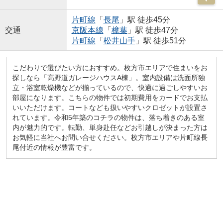
片町線
「
長尾
」駅 徒歩45分
交通
京阪本線
「
樟葉
」駅 徒歩47分
片町線
「
松井山手
」駅 徒歩51分
こだわりで選びたい方におすすめ。枚方市エリアで住まいをお
探しなら「高野道ガレージハウスA棟」。室内設備は洗面所独
立・浴室乾燥機などが揃っているので、快適に過ごしやすいお
部屋になります。こちらの物件では初期費用をカードでお支払
いいただけます。コートなども扱いやすいクロゼットが設置さ
れています。令和5年築のコチラの物件は、落ち着きのある室
内が魅力的です。転勤、単身赴任などお引越しが決まった方は
お気軽に当社へお問い合せください。枚方市エリアや片町線長
尾付近の情報が豊富です。