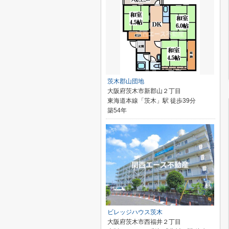
茨木郡山団地
大阪府茨木市新郡山２丁目
東海道本線「茨木」駅 徒歩39分
築54年
ビレッジハウス茨木
大阪府茨木市西福井２丁目