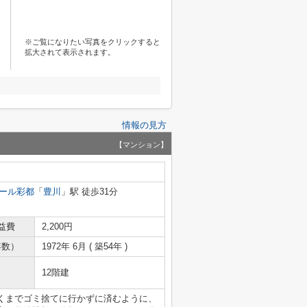
※ご覧になりたい写真をクリックすると
拡大されて表示されます。
情報の見方
【マンション】
ール彩都
「
豊川
」駅 徒歩31分
益費
2,200円
年数）
1972年 6月 ( 築54年 )
12階建
くまでゴミ捨てに行かずに済むように、