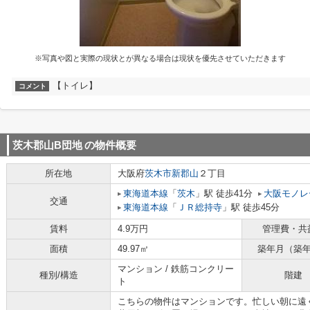
※写真や図と実際の現状とが異なる場合は現状を優先させていただきます
【トイレ】
コメント
茨木郡山B団地
の物件概要
所在地
大阪府
茨木市
新郡山
２丁目
東海道本線
「
茨木
」駅 徒歩41分
大阪モノレ
交通
東海道本線
「
ＪＲ総持寺
」駅 徒歩45分
賃料
4.9万円
管理費・共
面積
49.97㎡
築年月（築
マンション / 鉄筋コンクリー
種別/構造
階建
ト
こちらの物件はマンションです。忙しい朝に遠