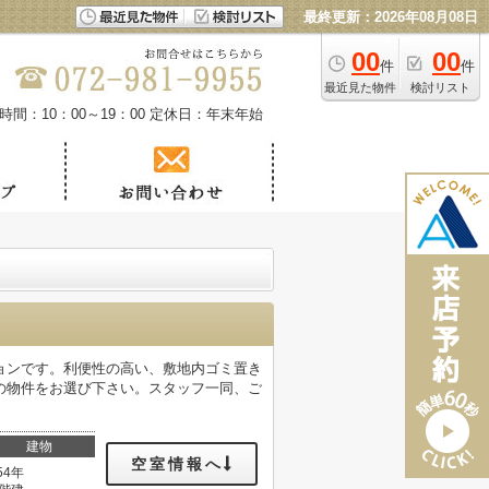
最終更新：2026年08月08日
00
00
件
件
最近見た物件
検討リスト
時間：10：00～19：00
定休日：年末年始
ョンです。利便性の高い、敷地内ゴミ置き
の物件をお選び下さい。スタッフ一同、ご
建物
空室情報へ
54年