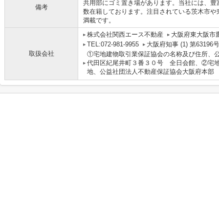
共用部にゴミ置き場があります。当社には、豊
備考
数在籍しております。注目されている茨木市や
満載です。
株式会社関西エース不動産
大阪府東大阪市鷹
TEL:072-981-9955
大阪府知事 (1) 第63196
取扱会社
①宅地建物取引業保証協会の名称及び住所、
代田区紀尾井町３番３０号 全日会館、②宅
地、公益社団法人不動産保証協会大阪府本部 大