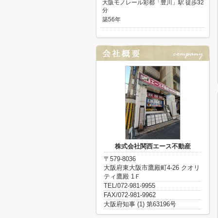
大阪モノレール彩都「豊川」駅 徒歩32
分
築56年
株式会社関西エース不動産
〒579-8036
大阪府東大阪市鷹殿町4-26 クオリ
ティ鷹殿 1Ｆ
TEL/072-981-9955
FAX/072-981-9962
大阪府知事 (1) 第63196号