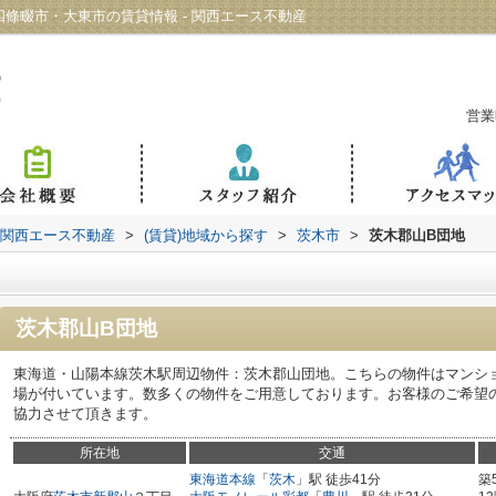
條畷市・大東市の賃貸情報 - 関西エース不動産
営業
 関西エース不動産
>
(賃貸)地域から探す
>
茨木市
>
茨木郡山B団地
茨木郡山B団地
東海道・山陽本線茨木駅周辺物件：茨木郡山団地。こちらの物件はマンシ
場が付いています。数多くの物件をご用意しております。お客様のご希望
協力させて頂きます。
所在地
交通
東海道本線
「
茨木
」駅 徒歩41分
築