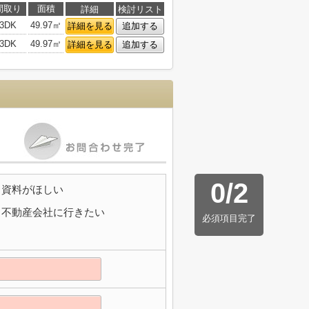
間取り
面積
詳細
検討リスト
3DK
49.97㎡
詳細を見る
追加する
3DK
49.97㎡
詳細を見る
追加する
0
/
2
資料がほしい
不動産会社に行きたい
必須項目完了