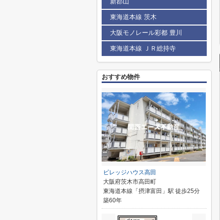
新郡山
東海道本線 茨木
大阪モノレール彩都 豊川
東海道本線 ＪＲ総持寺
おすすめ物件
ビレッジハウス高田
大阪府茨木市高田町
東海道本線「摂津富田」駅 徒歩25分
築60年