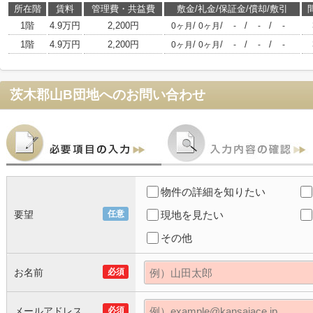
所在階
賃料
管理費・共益費
敷金/礼金/保証金/償却/敷引
1階
4.9万円
2,200円
/
/
/
/
0ヶ月
0ヶ月
-
-
-
1階
4.9万円
2,200円
/
/
/
/
0ヶ月
0ヶ月
-
-
-
茨木郡山B団地
へのお問い合わせ
物件の詳細を知りたい
要望
任意
現地を見たい
その他
お名前
必須
メールアドレス
必須