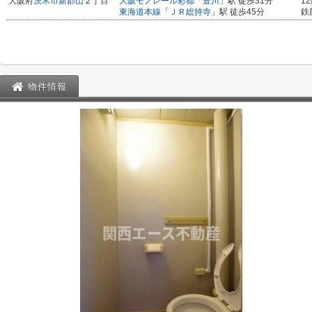
大阪府
茨木市
新郡山
２丁目
大阪モノレール彩都
「
豊川
」駅 徒歩31分
1
東海道本線
「
ＪＲ総持寺
」駅 徒歩45分
鉄
物件情報