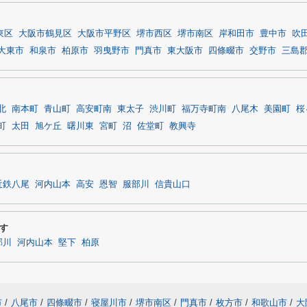
東区
大阪市鶴見区
大阪市平野区
堺市西区
堺市南区
岸和田市
豊中市
吹
大東市
和泉市
柏原市
羽曳野市
門真市
東大阪市
四條畷市
交野市
三島
北
南本町
青山町
高安町南
東太子
渋川町
福万寺町南
八尾木
美園町
桜
町
太田
旭ケ丘
曙川東
宮町
沼
佐堂町
教興寺
近鉄八尾
河内山本
高安
恩智
服部川
信貴山口
す
部川
河内山本
堅下
柏原
市
/
八尾市
/
四條畷市
/
寝屋川市
/
堺市南区
/
門真市
/
枚方市
/
和歌山市
/
大