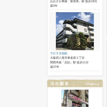
おおさか東線「新加美」駅 徒歩18分
築3年
ラビスタ志紀
大阪府八尾市東老原２丁目
関西本線「志紀」駅 徒歩11分
築37年