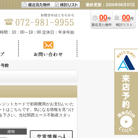
最終更新：2026年08月07日
00
00
件
件
最近見た物件
検討リスト
時間：10：00～19：00
定休日：年末年始
１号館
レジットカードで初期費用がお支払いいた
ートはこちらです。気になる情報を見つけ
までご連絡を下さい。当社関西エース不動産スタッ
建物
空室情報へ