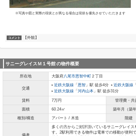
※写真や図と実際の現状とが異なる場合は現状を優先させていただきます
【外観】
コメント
サニーグレイスＭ１号館
の物件概要
所在地
大阪府
八尾市
恩智中町
２丁目
近鉄大阪線
「
恩智
」駅 徒歩4分
近鉄大阪線
交通
近鉄大阪線
「
河内山本
」駅 徒歩31分
賃料
7万円
管理費・共
面積
60.24㎡
築年月（築
種別/構造
アパート / 木造
階建
多くの方からご好評頂いているサニーグレイス
す。2駅利用できる物件は電車での移動が便利
備考