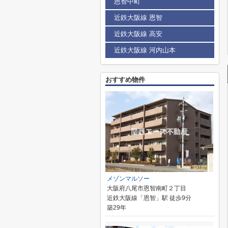
恩智中町
近鉄大阪線 恩智
近鉄大阪線 高安
近鉄大阪線 河内山本
おすすめ物件
メゾンマルソー
大阪府八尾市恩智南町２丁目
近鉄大阪線「恩智」駅 徒歩9分
築29年