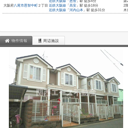
近鉄大阪線
「
恩智
」駅 徒歩4分
築
大阪府
八尾市
恩智中町
２丁目
近鉄大阪線
「
高安
」駅 徒歩18分
2
近鉄大阪線
「
河内山本
」駅 徒歩31分
木
物件情報
周辺施設