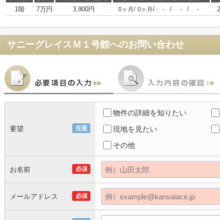
1階
7万円
3,900円
/
/
/
/
0ヶ月
0ヶ月
-
-
-
サニーグレイスＭ１号館
へのお問い合わせ
物件の詳細を知りたい
要望
任意
現地を見たい
その他
お名前
必須
メールアドレス
必須