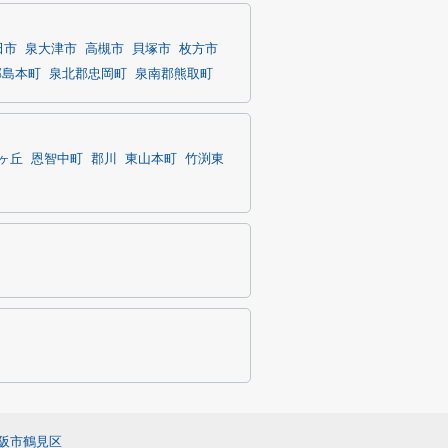
田市
泉大津市
高槻市
貝塚市
枚方市
郡島本町
泉北郡忠岡町
泉南郡熊取町
ヶ丘
恩智中町
郡川
東山本町
竹渕東
阪市鶴見区