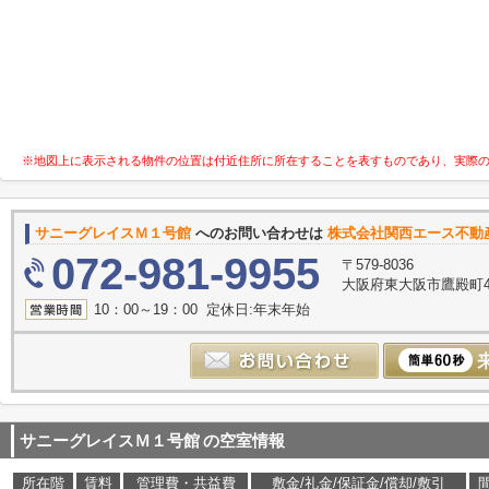
※地図上に表示される物件の位置は付近住所に所在することを表すものであり、実際
サニーグレイスＭ１号館
へのお問い合わせは
株式会社関西エース不動
072-981-9955
〒579-8036
大阪府東大阪市鷹殿町4-
10：00～19：00 定休日:年末年始
サニーグレイスＭ１号館
の空室情報
所在階
賃料
管理費・共益費
敷金/礼金/保証金/償却/敷引