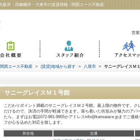
阪市・四條畷市・大東市の賃貸情報 - 関西エース不動産
営業
 関西エース不動産
>
(賃貸)地域から探す
>
八尾市
>
サニーグレイスＭ
サニーグレイスＭ１号館
こだわりポイント満載のサニーグレイスＭ２号館。最上階の物件です。ク
だけるので、決済の手間が軽減できます。落ち着いた街並みが魅力のアパ
たら、まずはお電話072-981-9955かアドレスinfo@kansaiace.jp
フが心を込めた対応を致します。
所在地
交通