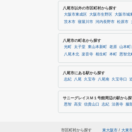
八尾市以外の市区町村から探す
大阪市東成区
大阪市生野区
大阪市城
茨木市
寝屋川市
河内長野市
松原市
八尾市の町名から探す
光町
太子堂
東山本新町
老原
山本町
八尾木北
楽音寺
相生町
本町
恩智北
八尾市にある駅から探す
志紀
八尾
久宝寺
八尾南
久宝寺口
サニーグレイスＭ１号館周辺の駅から探
恩智
高安
信貴山口
志紀
法善寺
服
市区町村から探す
東大阪市
/
大東