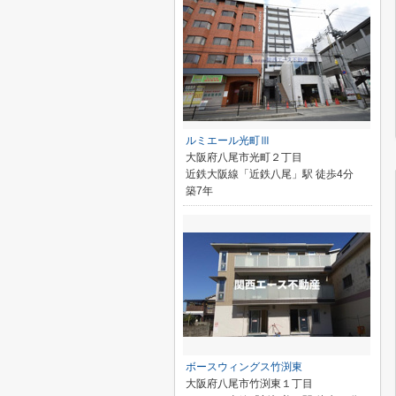
ルミエール光町Ⅲ
大阪府八尾市光町２丁目
近鉄大阪線「近鉄八尾」駅 徒歩4分
築7年
ボースウィングス竹渕東
大阪府八尾市竹渕東１丁目