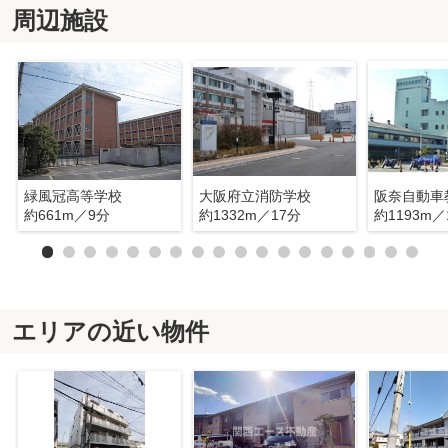
周辺施設
緑風冠高等学校
大阪府立消防学校
阪奈自動車
約661m／9分
約1332m／17分
約1193m／
エリアの近い物件