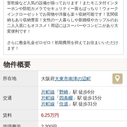
室乾燥など人気の設備が揃っております！またモニタ付インタ
ーホンや防犯カメラでセキュリティー面もばっちり！ウォーク
インクローゼットでお荷物や洋服も楽々収納可能です！玄関収
納もあり収納豊富！女性の一人暮らしや新婚様やカップルのお
二人入居にもオススメ！周辺にはスーパーやコンビニがあり大
変便利です！
さらに敷金礼金ゼロゼロ！初期費用を抑えてお住まいいただけ
ます！
物件概要
所在地
大阪府
大東市
南津の辺町
片町線
「
野崎
」駅 徒歩6分
交通
片町線
「
四条畷
」駅 徒歩15分
片町線
「
住道
」駅 徒歩31分
賃料
6.25万円
管理費等
2,300円