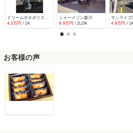
ドリームネオポリス北鴻池
シャーメゾン森川
サンライズ
4.2
万
円
/ 1K
8.9
万
円
/ 2LDK
4.9
万
円
/ 1
お客様の声