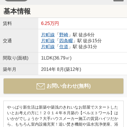
基本情報
賃料
6.25万円
片町線
「
野崎
」駅 徒歩6分
交通
片町線
「
四条畷
」駅 徒歩15分
片町線
「
住道
」駅 徒歩31分
間取り(面積)
1LDK(36.79㎡)
築年月
2014年 8月(築12年)
お問い合わせ(無料)
やっぱり新生活は新築や築浅のきれいなお部屋でスタートした
いとお考えの方に！２０１４年８月築の【ベルエトワール】は
いかがでしょうか？大手ハウスメーカー施工の賃貸ハイツだか
ら、もちろん室内設備充実！追い焚き機能や温水洗浄便座、浴