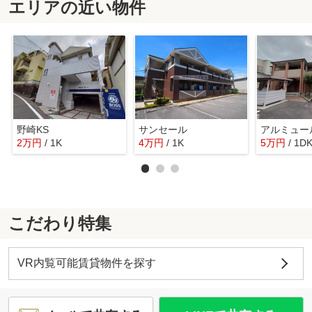
エリアの近い物件
野崎KS
サンセール
2
万
円
/ 1K
4
万
円
/ 1K
5
万
円
/ 1D
こだわり特集
VR内覧可能賃貸物件を探す