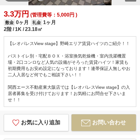
3.3万円
(管理費等：5,000円 )
0ヶ月
1ヶ月
敷金
礼金
2階
1K
23.18㎡
【レオパレスView stage】野崎エリア賃貸ハイツのご紹介！！
バストイレ別・宅配ＢＯＸ・浴室換気乾燥機・室内洗濯機置
場・2口コンロなど人気の設備がそろった賃貸ハイツ！家賃も
初期費用もお安め設定になっております！連帯保証人無しやお
二人入居など何でもご相談下さい！！
関西エース不動産東大阪店では【レオパレスView stage】の入
居者募集を受け付けております！お気軽にお問合せ下さいま
せ！！
お気に入り追加
お問い合わせ