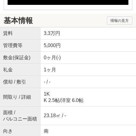
基本情報
情報の見方
賃料
3.3万円
管理費等
5,000円
敷金(保証金)
0ヶ月(-)
礼金
1ヶ月
償却 / 敷引
- / -
1K
間取り / 詳細
K 2.5帖
/
洋室 6.0帖
面積 /
23.18㎡ / -
バルコニー面積
向き
南