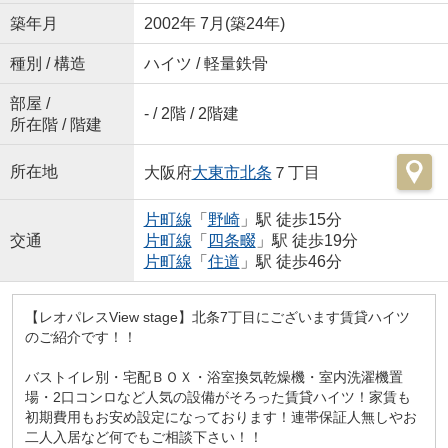
築年月
2002年 7月(築24年)
種別 / 構造
ハイツ / 軽量鉄骨
部屋 /
- / 2階 / 2階建
所在階 / 階建
所在地
大阪府
大東市
北条
７丁目
片町線
「
野崎
」駅 徒歩15分
交通
片町線
「
四条畷
」駅 徒歩19分
片町線
「
住道
」駅 徒歩46分
【レオパレスView stage】北条7丁目にございます賃貸ハイツ
のご紹介です！！
バストイレ別・宅配ＢＯＸ・浴室換気乾燥機・室内洗濯機置
場・2口コンロなど人気の設備がそろった賃貸ハイツ！家賃も
初期費用もお安め設定になっております！連帯保証人無しやお
二人入居など何でもご相談下さい！！