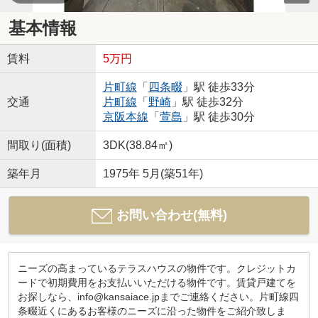
基本情報
賃料
5万円
片町線
「
四条畷
」駅 徒歩33分
交通
片町線
「
野崎
」駅 徒歩32分
京阪本線
「
萱島
」駅 徒歩30分
間取り(面積)
3DK(38.84㎡)
築年月
1975年 5月(築51年)
お問い合わせ(無料)
ニーズの高まっているテラスハウスの物件です。クレジットカ
ードで初期費用をお支払いいただける物件です。賃貸戸建てを
お探しなら、info@kansaiace.jpまでご連絡ください。片町線四
条畷近くにあるお客様のニーズに沿った物件をご紹介致しま