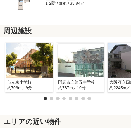
1-2階
38.84㎡
3DK
周辺施設
市立東小学校
門真市立第五中学校
約709m／9分
約767m／10分
約2245m／
エリアの近い物件