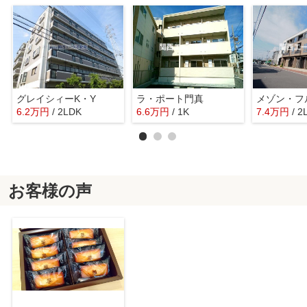
グレイシィーK・Y
ラ・ポート門真
メゾン・フ
6.2
万
円
/ 2LDK
6.6
万
円
/ 1K
7.4
万
円
/ 2
お客様の声