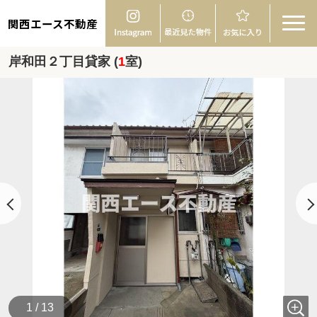
関西エース不動産
岸和田２丁目貸家 (
1
室)
1 / 13