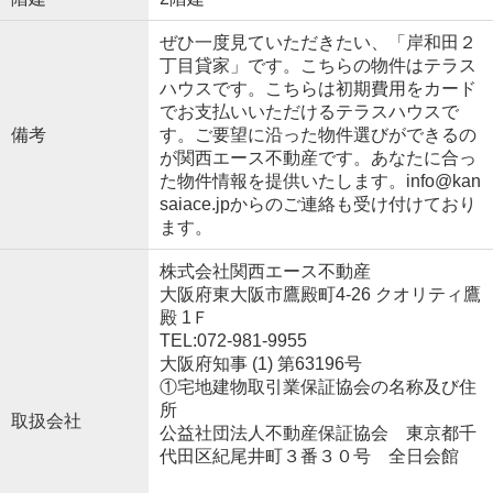
ぜひ一度見ていただきたい、「岸和田２
丁目貸家」です。こちらの物件はテラス
ハウスです。こちらは初期費用をカード
でお支払いいただけるテラスハウスで
備考
す。ご要望に沿った物件選びができるの
が関西エース不動産です。あなたに合っ
た物件情報を提供いたします。info@kan
saiace.jpからのご連絡も受け付けており
ます。
株式会社関西エース不動産
大阪府東大阪市鷹殿町4-26 クオリティ鷹
殿 1Ｆ
TEL:072-981-9955
大阪府知事 (1) 第63196号
①宅地建物取引業保証協会の名称及び住
所
取扱会社
公益社団法人不動産保証協会 東京都千
代田区紀尾井町３番３０号 全日会館