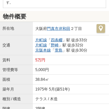
す。
物件概要
所在地
大阪府
門真市
岸和田
２丁目
片町線
「
四条畷
」駅 徒歩33分
交通
片町線
「
野崎
」駅 徒歩32分
京阪本線
「
萱島
」駅 徒歩30分
賃料
5万円
管理費等
5,000円
面積
38.84㎡
築年月
1975年 5月(築51年)
種別 / 構造
テラス / 木造
階建
2階建