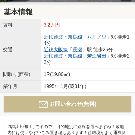
基本情報
賃料
3.2万円
近鉄難波・奈良線
「
八戸ノ里
」駅 徒歩1
4分
交通
近鉄大阪線
「
長瀬
」駅 徒歩26分
近鉄難波・奈良線
「
若江岩田
」駅 徒歩2
2分
間取り(面積)
1R(19.80㎡)
築年月
1995年 1月(築31年)
お問い合わせ(無料)
2駅以上利用可ですので、目的地別に路線を選べますね！敷地
内には使いやすいごみ置き場もあります！住環境がよく通風良