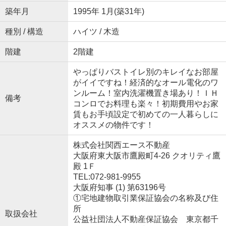
築年月
1995年 1月(築31年)
種別 / 構造
ハイツ / 木造
階建
2階建
やっぱりバストイレ別のキレイなお部屋
がイイですね！経済的なオール電化のワ
ンルーム！室内洗濯機置き場あり！ＩＨ
備考
コンロでお料理も楽々！初期費用やお家
賃もお手頃設定で初めての一人暮らしに
オススメの物件です！
株式会社関西エース不動産
大阪府東大阪市鷹殿町4-26 クオリティ鷹
殿 1Ｆ
TEL:072-981-9955
大阪府知事 (1) 第63196号
①宅地建物取引業保証協会の名称及び住
所
取扱会社
公益社団法人不動産保証協会 東京都千