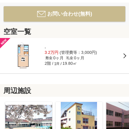
お問い合わせ(無料)
空室一覧
-
3.2万円
(管理費等：3,000円)
0ヶ月
0ヶ月
敷金
礼金
2階
19.80㎡
1R
周辺施設