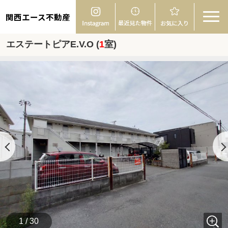
関西エース不動産
エステートピアE.V.O (
1
室)
1 / 30