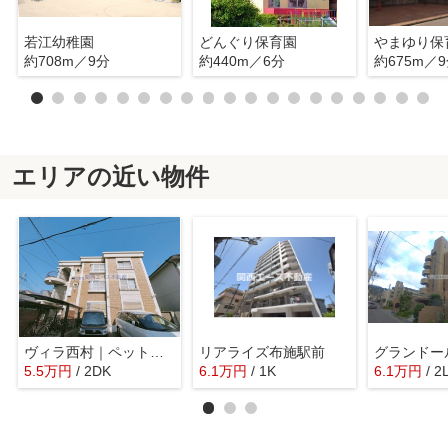
若江幼稚園
どんぐり保育園
やまゆり保
約708m／9分
約440m／6分
約675m／
エリアの近い物件
ヴィラ西村｜ペットＯＫの格安２ＤＫ☆初期費用も格安です│
リアライズ布施駅前
グランドー
5.5
万
円
/ 2DK
6.1
万
円
/ 1K
6.1
万
円
/ 2