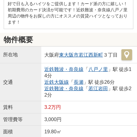
好で日も入るハイツをご提供します！カード派の方に嬉しい！
初期費用のカード決済が可能です！近鉄難波・奈良線八戸ノ里
周辺の物件をお探しの方にオススメの賃貸ハイツとなっており
ます！
物件概要
所在地
大阪府
東大阪市
若江西新町
３丁目
近鉄難波・奈良線
「
八戸ノ里
」駅 徒歩1
4分
交通
近鉄大阪線
「
長瀬
」駅 徒歩26分
近鉄難波・奈良線
「
若江岩田
」駅 徒歩2
2分
賃料
3.2万円
管理費等
3,000円
面積
19.80㎡