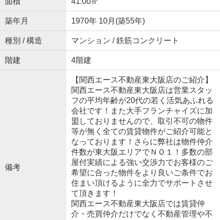
面積
41.00㎡
築年月
1970年 10月(築55年)
種別 / 構造
マンション / 鉄筋コンクリート
階建
4階建
【関西エース不動産東大阪店のご紹介】
関西エース不動産東大阪店は営業スタッ
フの平均年齢が20代の若く活気あふれる
会社です！また大手フランチャイズに加
盟しておりませんので、取引不可の物件
等が無く全ての賃貸物件がご紹介可能と
なっております！さらに弊社は物件仲介
件数が東大阪エリアでＮＯ１！多数の部
屋付実績による強い交渉力でお客様のご
備考
希望に合った物件をより良いご条件でお
住まい頂けるように全力でサポートさせ
て頂きます！
関西エース不動産東大阪店では賃貸仲
介・売買仲介だけでなく不動産管理や不