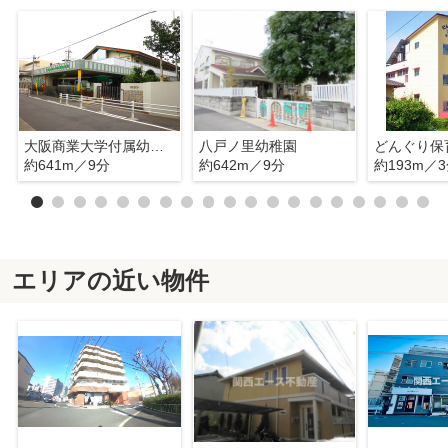
大阪商業大学付属幼稚園
八戸ノ里幼稚園
どんぐり保
約641m／9分
約642m／9分
約193m／
エリアの近い物件