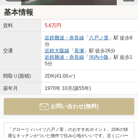
基本情報
賃料
5.6万円
近鉄難波・奈良線
「
八戸ノ里
」駅 徒歩8
分
交通
近鉄大阪線
「
長瀬
」駅 徒歩26分
近鉄難波・奈良線
「
河内小阪
」駅 徒歩1
5分
間取り(面積)
2DK(41.00㎡)
築年月
1970年 10月(築55年)
お問い合わせ(無料)
「グローリィハイツ八戸ノ里」のおすすめポイント。2DKの快
適なキッチンがついた物件で住み心地がいいです。近くにパー