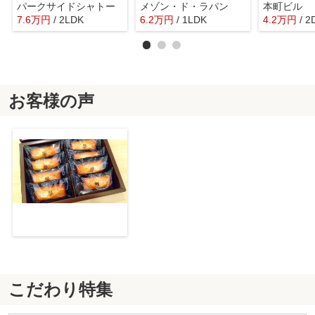
パークサイドシャトー
メゾン・ド・ラパン
本町ビル
7.6
万
円
/ 2LDK
6.2
万
円
/ 1LDK
4.2
万
円
/ 2
お客様の声
こだわり特集