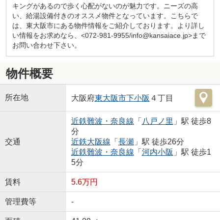
キングがあるので歩く心配がないのが魅力です。ニーズの高
い、給湯設備付きのオススメ物件となっています。こちらで
は、東大阪市にある物件情報をご紹介しております。より詳し
い情報をお求めなら、<072-981-9955/info@kansaiace.jp>まで
お問い合わせ下さい。
物件概要
所在地
大阪府
東大阪市
下小阪
４丁目
近鉄難波・奈良線
「
八戸ノ里
」駅 徒歩8
分
交通
近鉄大阪線
「
長瀬
」駅 徒歩26分
近鉄難波・奈良線
「
河内小阪
」駅 徒歩1
5分
賃料
5.6万円
管理費等
-