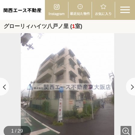
関西エース不動産
グローリィハイツ八戸ノ里 (
1
室)
1 / 29