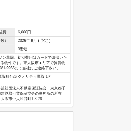
益費
6,000円
年数）
2026年 9月 ( 予定 )
3階建
ゾン花園。初期費用はカードで決済いた
ある物件です。東大阪市エリアで賃貸物
72-981-9955にて当社にご連絡下さい。
殿町4-26 クオリティ鷹殿 1Ｆ
号
公益社団法人不動産保証協会 東京都千
地建物取引業保証協会の事務所の所在
阪市中央区谷町1-3-26