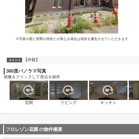
※写真や図と実際の現状とが異なる場合は現状を優先させていただきます
【外観】
コメント
360度パノラマ写真
画像をクリックして視点を操作
玄関
リビング
キッチン
フロレゾン花園
の物件概要