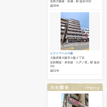
近鉄大阪線「長瀬」駅 徒歩10分
築35年
ビクトワール小阪
大阪府東大阪市小阪２丁目
近鉄難波・奈良線「八戸ノ里」駅 徒歩
3分
築31年