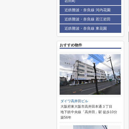
岩田町
近鉄難波・奈良線 河内花園
近鉄難波・奈良線 若江岩田
近鉄難波・奈良線 東花園
おすすめ物件
ダイワ高井田ビル
大阪府東大阪市高井田本通３丁目
地下鉄中央線「高井田」駅 徒歩10分
築56年