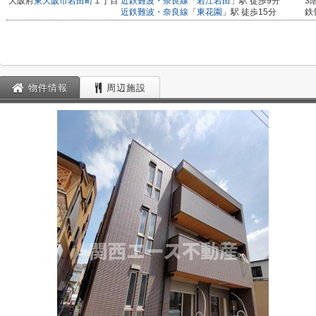
大阪府
東大阪市
岩田町
１丁目
近鉄難波・奈良線
「
若江岩田
」駅 徒歩9分
3
近鉄難波・奈良線
「
東花園
」駅 徒歩15分
鉄
物件情報
周辺施設