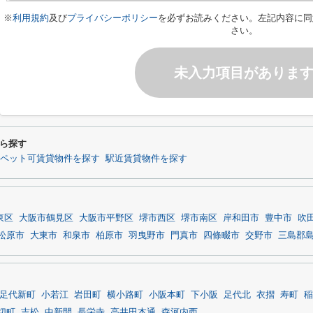
※
利用規約
及び
プライバシーポリシー
を必ずお読みください。左記内容に同
さい。
未入力項目がありま
ら探す
ペット可賃貸物件を探す
駅近賃貸物件を探す
東区
大阪市鶴見区
大阪市平野区
堺市西区
堺市南区
岸和田市
豊中市
吹
松原市
大東市
和泉市
柏原市
羽曳野市
門真市
四條畷市
交野市
三島郡
足代新町
小若江
岩田町
横小路町
小阪本町
下小阪
足代北
衣摺
寿町
稲
切町
吉松
中新開
長栄寺
高井田本通
森河内西