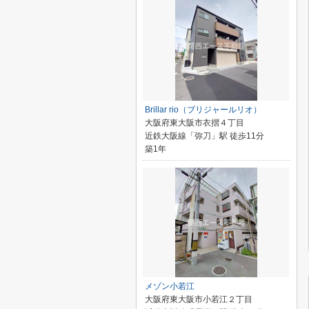
Brillar rio（ブリジャールリオ）
大阪府東大阪市衣摺４丁目
近鉄大阪線「弥刀」駅 徒歩11分
築1年
メゾン小若江
大阪府東大阪市小若江２丁目