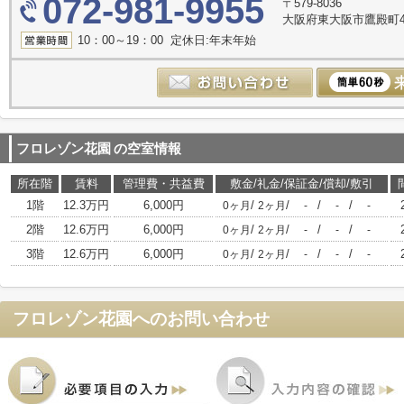
072-981-9955
〒579-8036
大阪府東大阪市鷹殿町4-
10：00～19：00 定休日:年末年始
フロレゾン花園
の空室情報
所在階
賃料
管理費・共益費
敷金/礼金/保証金/償却/敷引
1階
12.3万円
6,000円
/
/
/
/
0ヶ月
2ヶ月
-
-
-
2階
12.6万円
6,000円
/
/
/
/
0ヶ月
2ヶ月
-
-
-
3階
12.6万円
6,000円
/
/
/
/
0ヶ月
2ヶ月
-
-
-
フロレゾン花園
へのお問い合わせ