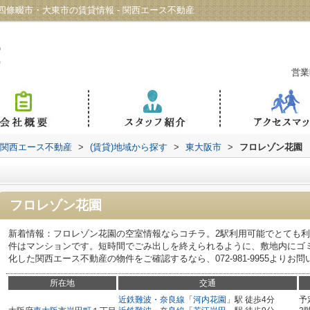
條畷市・大東市の賃貸情報 - 関西エース不動産
営業
 関西エース不動産
>
(賃貸)地域から探す
>
東大阪市
>
フロレゾン花園
フロレゾン花園
新着情報：フロレゾン花園の空室情報ならコチラ。2駅利用可能でとても
件はマンションです。短時間でごみ出しを終えられるように、敷地内にゴ
化した関西エース不動産の物件をご確認するなら、072-981-9955よりお
所在地
交通
近鉄難波・奈良線
「
河内花園
」駅 徒歩4分
予