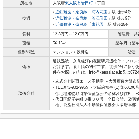
所在地
大阪府
東大阪市
岩田町
１丁目
近鉄難波・奈良線
「
河内花園
」駅 徒歩4分
近鉄難波・奈良線
「
若江岩田
」駅 徒歩9分
交通
近鉄難波・奈良線
「
東花園
」駅 徒歩15分
賃料
12.3万円～12.6万円
管理費・共
面積
56.16㎡
築年月（築
種別/構造
マンション / 鉄骨造
階建
近鉄難波・奈良線河内花園駅周辺物件：フロレ
備考
だけます。最上階の物件です。徒歩4分に駅が
件をお探しの方は、info@kansaiace.jp又は0
株式会社関西エース不動産
大阪府東大阪市鷹
TEL:072-981-9955
大阪府知事 (1) 第63196
取扱会社
①宅地建物取引業保証協会の名称及び住所、
代田区紀尾井町３番３０号 全日会館、②宅
地、公益社団法人不動産保証協会大阪府本部 大