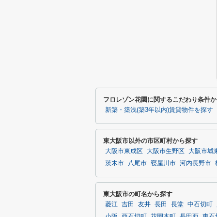
フロレゾン花園に関するこだわり条件か
新築・築浅(築3年以内)賃貸物件を探す
東大阪市以外の市区町村から探す
大阪市東成区
大阪市生野区
大阪市城
茨木市
八尾市
寝屋川市
河内長野市
東大阪市の町名から探す
菱江
吉田
友井
長田
長堂
中石切町
小阪
西石切町
花園本町
長田西
東石