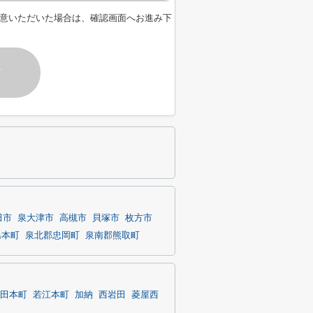
意いただいた場合は、確認画面へお進み下
す
田市
泉大津市
高槻市
貝塚市
枚方市
島本町
泉北郡忠岡町
泉南郡熊取町
田本町
若江本町
加納
西岩田
菱屋西