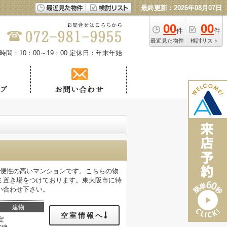
最終更新：2026年08月07日
00
00
件
件
最近見た物件
検討リスト
時間：10：00～19：00
定休日：年末年始
利便性の高いマンションです。こちらの物
ミ置き場をつけております。東大阪市に特
問い合わせ下さい。
建物
空室情報へ
定