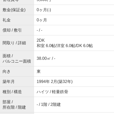
敷金(保証金)
0ヶ月(-)
礼金
0ヶ月
償却 / 敷引
- / -
2DK
間取り / 詳細
和室 6.0帖
/
洋室 6.0帖
/
DK 6.0帖
面積 /
38.00㎡ / -
バルコニー面積
向き
東
築年月
1994年 2月(築32年)
種別 / 構造
ハイツ / 軽量鉄骨
部屋 /
- / 1階 / 2階建
所在階 / 階建