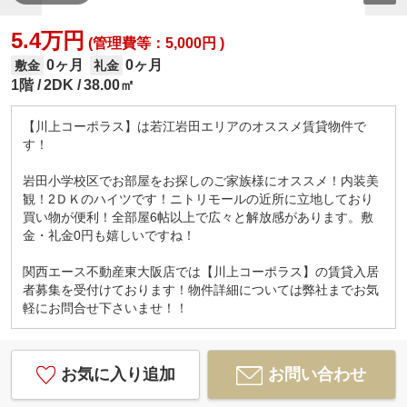
5.4万円
(管理費等：5,000円 )
0ヶ月
0ヶ月
敷金
礼金
1階
2DK
38.00㎡
【川上コーポラス】は若江岩田エリアのオススメ賃貸物件で
す！
岩田小学校区でお部屋をお探しのご家族様にオススメ！内装美
観！2ＤＫのハイツです！ニトリモールの近所に立地しており
買い物が便利！全部屋6帖以上で広々と解放感があります。敷
金・礼金0円も嬉しいですね！
関西エース不動産東大阪店では【川上コーポラス】の賃貸入居
者募集を受付けております！物件詳細については弊社までお気
軽にお問合せ下さいませ！！
お気に入り追加
お問い合わせ