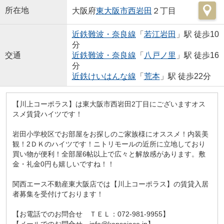
所在地
大阪府
東大阪市
西岩田
２丁目
近鉄難波・奈良線
「
若江岩田
」駅 徒歩10
分
交通
近鉄難波・奈良線
「
八戸ノ里
」駅 徒歩16
分
近鉄けいはんな線
「
荒本
」駅 徒歩22分
【川上コーポラス】は東大阪市西岩田2丁目にございますオス
スメ賃貸ハイツです！
岩田小学校区でお部屋をお探しのご家族様にオススメ！内装美
観！2ＤＫのハイツです！ニトリモールの近所に立地しており
買い物が便利！全部屋6帖以上で広々と解放感があります。敷
金・礼金0円も嬉しいですね！！
関西エース不動産東大阪店では【川上コーポラス】の賃貸入居
者募集を受付けております！
【お電話でのお問合せ ＴＥＬ：072-981-9955】
【メールでのお問合せ info@kansaiace.jp】