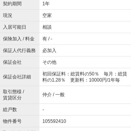
契約期間
1年
現況
空家
入居可能日
相談
保険加入 / 料金
有 / -
保証人代行義務
必加入
保証会社
その他
初回保証料：総賃料の50％ 毎月：総賃
保証会社詳細
料の1.28％ 更新料：10000円/1年毎
取引態様 /
仲介 / 一般
賃貸区分
総戸数
-
物件番号
105592410