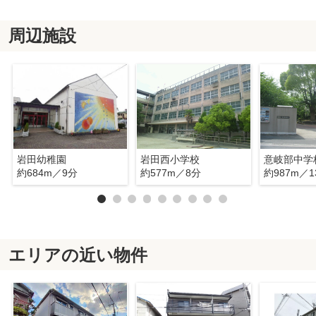
周辺施設
岩田幼稚園
岩田西小学校
意岐部中学
約684m／9分
約577m／8分
約987m／1
エリアの近い物件