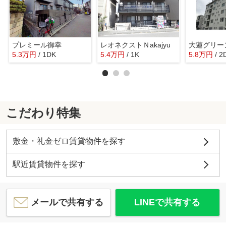
プレミール御幸
レオネクストＮakajyu
5.3
万
円
/ 1DK
5.4
万
円
/ 1K
5.8
万
円
/ 2
こだわり特集
敷金・礼金ゼロ賃貸物件を探す
駅近賃貸物件を探す
メールで共有する
LINEで共有する