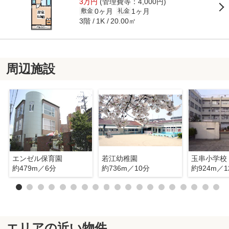
3万円
(管理費等：4,000円)
0ヶ月
1ヶ月
敷金
礼金
3階
20.00㎡
1K
周辺施設
エンゼル保育園
若江幼稚園
玉串小学校
約479m／6分
約736m／10分
約924m／1
エリアの近い物件