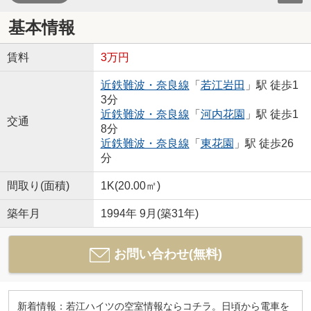
基本情報
賃料
3万円
近鉄難波・奈良線
「
若江岩田
」駅 徒歩1
3分
近鉄難波・奈良線
「
河内花園
」駅 徒歩1
交通
8分
近鉄難波・奈良線
「
東花園
」駅 徒歩26
分
間取り(面積)
1K(20.00㎡)
築年月
1994年 9月(築31年)
お問い合わせ(無料)
新着情報：若江ハイツの空室情報ならコチラ。日頃から電車を