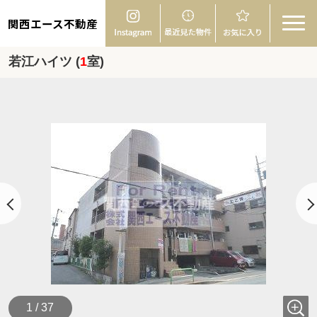
関西エース不動産
若江ハイツ (
1
室)
1 / 37