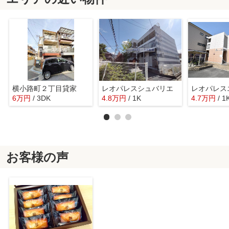
横小路町２丁目貸家
レオパレスシュバリエ
6
万
円
/ 3DK
4.8
万
円
/ 1K
4.7
万
円
/ 1
お客様の声