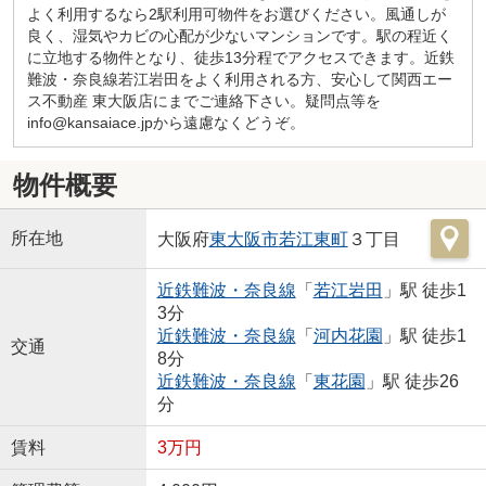
よく利用するなら2駅利用可物件をお選びください。風通しが
良く、湿気やカビの心配が少ないマンションです。駅の程近く
に立地する物件となり、徒歩13分程でアクセスできます。近鉄
難波・奈良線若江岩田をよく利用される方、安心して関西エー
ス不動産 東大阪店にまでご連絡下さい。疑問点等を
info@kansaiace.jpから遠慮なくどうぞ。
物件概要
所在地
大阪府
東大阪市
若江東町
３丁目
近鉄難波・奈良線
「
若江岩田
」駅 徒歩1
3分
近鉄難波・奈良線
「
河内花園
」駅 徒歩1
交通
8分
近鉄難波・奈良線
「
東花園
」駅 徒歩26
分
賃料
3万円