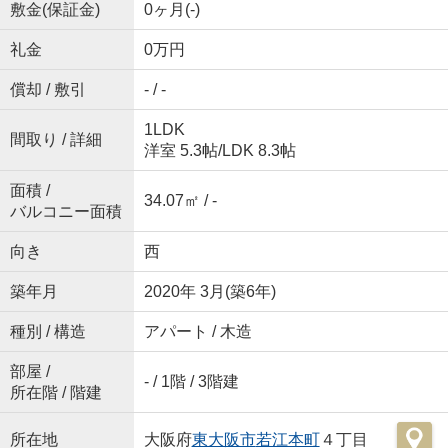
敷金(保証金)
0ヶ月(-)
礼金
0万円
償却 / 敷引
- / -
1LDK
間取り / 詳細
洋室 5.3帖
/
LDK 8.3帖
面積 /
34.07㎡ / -
バルコニー面積
向き
西
築年月
2020年 3月(築6年)
種別 / 構造
アパート / 木造
部屋 /
- / 1階 / 3階建
所在階 / 階建
所在地
大阪府
東大阪市
若江本町
４丁目