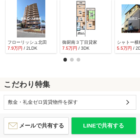
フローリッシュ北田
御厨南３丁目貸家
シャトー横
7.9
万
円
/ 2LDK
7.5
万
円
/ 3DK
5.5
万
円
/ 2
こだわり特集
敷金・礼金ゼロ賃貸物件を探す
メールで共有する
LINEで共有する