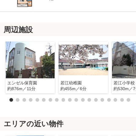
周辺施設
エンゼル保育園
若江幼稚園
若江小学校
約876m／11分
約455m／6分
約530m／
エリアの近い物件