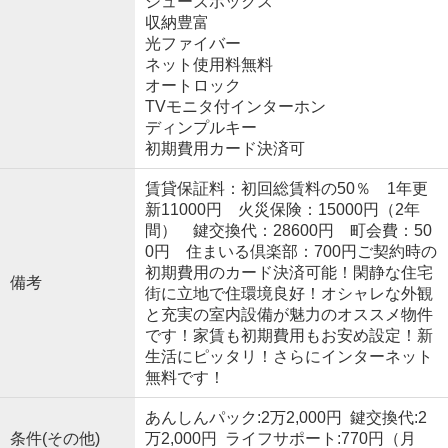
シューズボックス
収納豊富
光ファイバー
ネット使用料無料
オートロック
TVモニタ付インターホン
ディンプルキー
初期費用カード決済可
賃貸保証料：初回総賃料の50％ 1年更
新11000円 火災保険：15000円（2年
間） 鍵交換代：28600円 町会費：50
0円 住まいる倶楽部：700円ご契約時の
初期費用のカード決済可能！閑静な住宅
備考
街に立地で住環境良好！オシャレな外観
と充実の室内設備が魅力のオススメ物件
です！家賃も初期費用もお安め設定！新
生活にピッタリ！さらにインターネット
無料です！
あんしんパック:2万2,000円 鍵交換代:2
条件(その他)
万2,000円 ライフサポート:770円（月