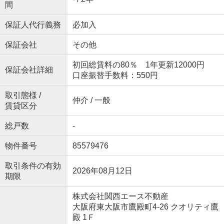
間
保証人代行義務
必加入
保証会社
その他
初回総賃料の80％ 1年更新12000円
保証会社詳細
口座振替手数料：550円
取引態様 /
仲介 / 一般
賃貸区分
総戸数
-
物件番号
85579476
取引条件の有効
2026年08月12日
期限
株式会社関西エース不動産
大阪府東大阪市鷹殿町4-26 クオリティ鷹
殿 1Ｆ