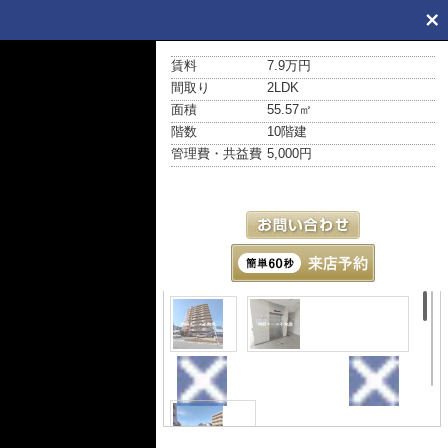
賃料
7.9万円
間取り
2LDK
面積
55.57㎡
階数
10階建
管理費・共益費
5,000円
外観
その他共用部分