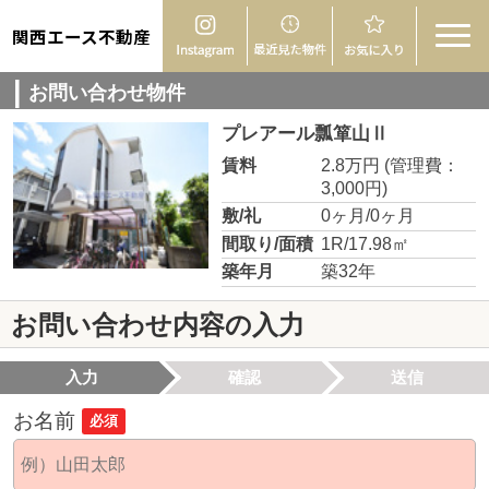
関西エース不動産
お問い合わせ物件
プレアール瓢箪山Ⅱ
賃料
2.8万円
(管理費：
3,000円)
敷/礼
0ヶ月/0ヶ月
間取り/面積
1R/17.98㎡
築年月
築32年
お問い合わせ内容の入力
入力
確認
送信
お名前
必須