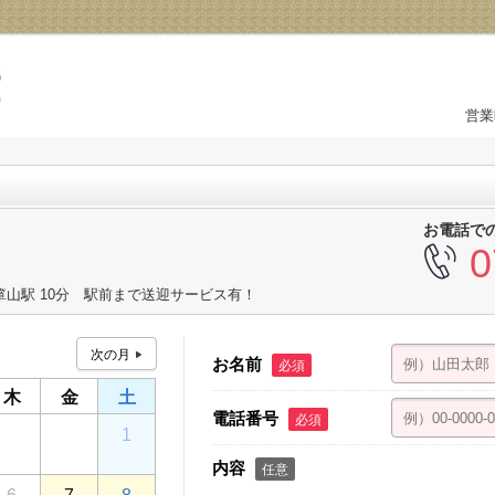
営業
お電話で
0
箪山駅 10分 駅前まで送迎サービス有！
お名前
必須
木
金
土
電話番号
必須
30
31
1
内容
任意