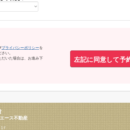
び
プライバシーポリシー
を
ださい。
左記に同意して予
ただいた場合は、お進み下
貸
西エース不動産
 1Ｆ