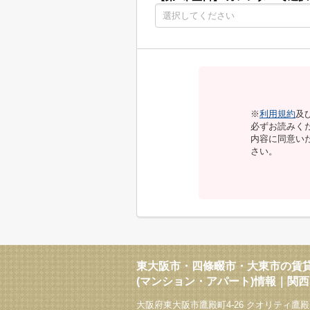
※
利用規約
及
必ずお読みく
内容に同意い
さい。
東大阪市・四條畷市・大東市の賃
(マンション・アパート)情報｜関
大阪府東大阪市鷹殿町4-26 クオリティ鷹殿