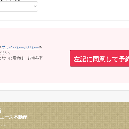
び
プライバシーポリシー
を
ださい。
左記に同意して予
ただいた場合は、お進み下
貸
西エース不動産
 1Ｆ