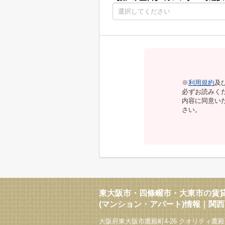
※
利用規約
及
必ずお読みく
内容に同意い
さい。
東大阪市・四條畷市・大東市の賃
(マンション・アパート)情報｜関
大阪府東大阪市鷹殿町4-26 クオリティ鷹殿