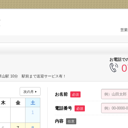
営業
お電話で
0
箪山駅 10分 駅前まで送迎サービス有！
お名前
必須
木
金
土
電話番号
必須
30
31
1
内容
任意