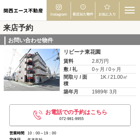
関西エース不動産
来店予約
お問い合わせ物件
リビーナ東花園
賃料
2.8万円
敷 / 礼
0ヶ月 / 0ヶ月
間取り / 面
1K / 21.00㎡
積
築年月
1989年 3月
お電話での予約はこちら
072-981-9955
営業時間
10：00～19：00
定休日
年末年始