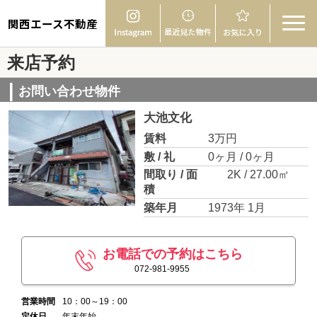
関西エース不動産
来店予約
お問い合わせ物件
大池文化
賃料
3万円
敷 / 礼
0ヶ月 / 0ヶ月
間取り / 面
2K / 27.00㎡
積
築年月
1973年 1月
お電話での予約はこちら
072-981-9955
営業時間
10：00～19：00
定休日
年末年始