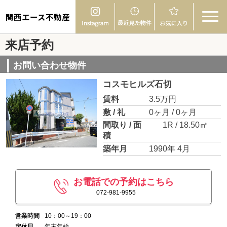
関西エース不動産
来店予約
お問い合わせ物件
コスモヒルズ石切
賃料
3.5万円
敷 / 礼
0ヶ月 / 0ヶ月
間取り / 面
1R / 18.50㎡
積
築年月
1990年 4月
お電話での予約はこちら
072-981-9955
営業時間
10：00～19：00
定休日
年末年始