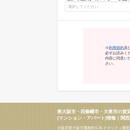
※
利用規約
及
必ずお読みく
内容に同意い
さい。
東大阪市・四條畷市・大東市の賃
(マンション・アパート)情報｜関
大阪府東大阪市鷹殿町4-26 クオリティ鷹殿