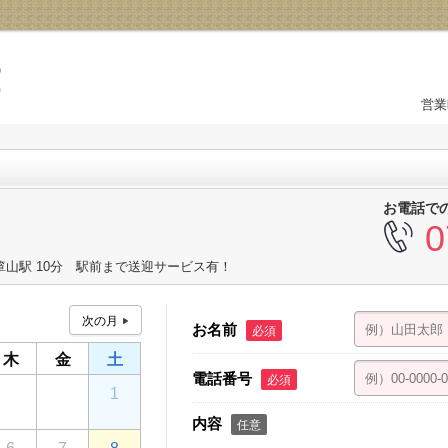
営業
お電話で
0
箪山駅 10分 駅前まで送迎サービス有！
お名前
必須
木
金
土
電話番号
必須
30
31
1
内容
任意