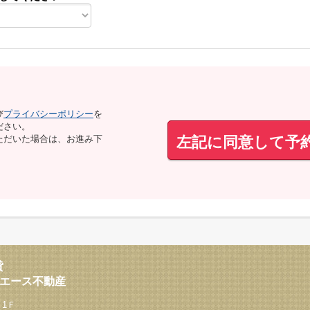
び
プライバシーポリシー
を
ださい。
左記に同意して予
ただいた場合は、お進み下
貸
西エース不動産
 1Ｆ