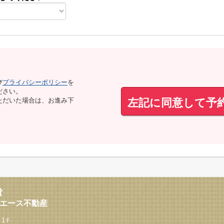
び
プライバシーポリシー
を
ださい。
左記に同意して予
ただいた場合は、お進み下
貸
西エース不動産
 1Ｆ