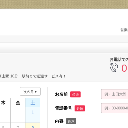
営業
お電話で
0
箪山駅 10分 駅前まで送迎サービス有！
お名前
必須
木
金
土
電話番号
必須
30
31
1
内容
任意