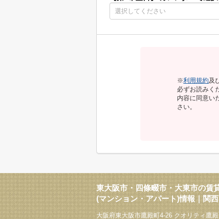
※
利用規約
及
必ずお読みく
内容に同意い
さい。
東大阪市・四條畷市・大東市の賃
(マンション・アパート)情報｜関
大阪府東大阪市鷹殿町4-26 クオリティ鷹殿