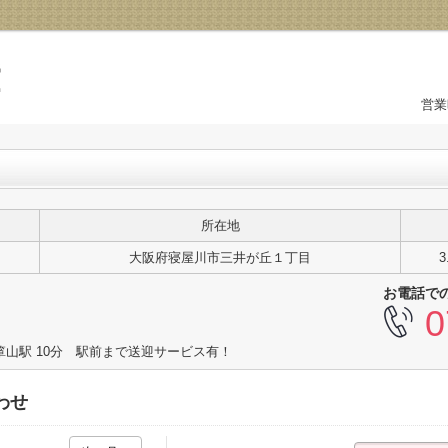
営業
所在地
大阪府寝屋川市三井が丘１丁目
3
お電話で
0
箪山駅 10分 駅前まで送迎サービス有！
わせ