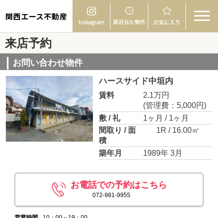
関西エース不動産
来店予約
お問い合わせ物件
ハースサイド中垣内
賃料
2.1万円
(管理費：5,000円)
敷 / 礼
1ヶ月 / 1ヶ月
間取り / 面
1R / 16.00㎡
積
築年月
1989年 3月
お電話での予約はこちら
072-981-9955
営業時間
10：00～19：00