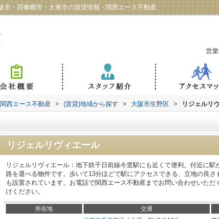
市・四條畷市・大東市の賃貸情報 - 関西エース不動産
営業
 関西エース不動産
>
(賃貸)地域から探す
>
大阪市生野区
>
リジェルリ
リジェルリヴィエール
リジェルリヴィエール：地下鉄千日前線今里駅にも近くて便利。付近に駅
路を選べる物件です。歩いて13分ほどで駅にアクセスできる、立地の良さ
も設置されています。お電話で関西エース不動産までお問い合わせいただく場合に
けください。
所在地
交通