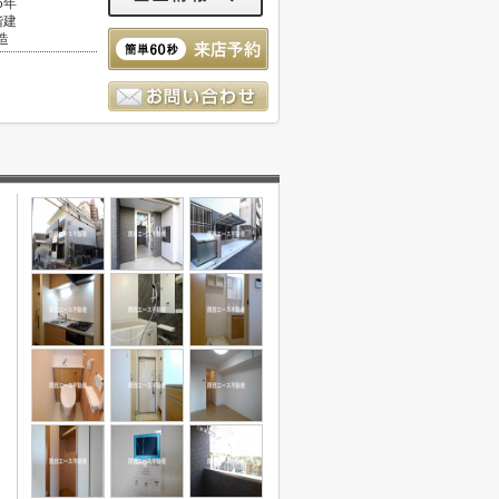
6年
階建
造