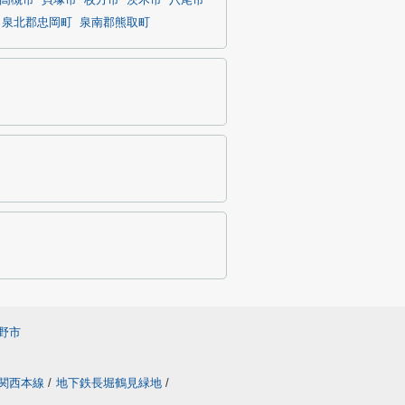
高槻市
貝塚市
枚方市
茨木市
八尾市
泉北郡忠岡町
泉南郡熊取町
野市
関西本線
/
地下鉄長堀鶴見緑地
/