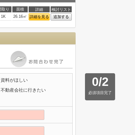
間取り
面積
詳細
検討リスト
1K
26.16㎡
詳細を見る
追加する
0
/
2
資料がほしい
不動産会社に行きたい
必須項目完了