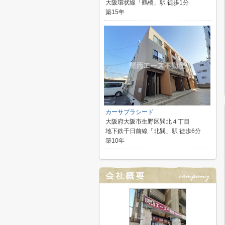
大阪環状線「鶴橋」駅 徒歩1分
築15年
カーサプラシード
大阪府大阪市生野区巽北４丁目
地下鉄千日前線「北巽」駅 徒歩6分
築10年