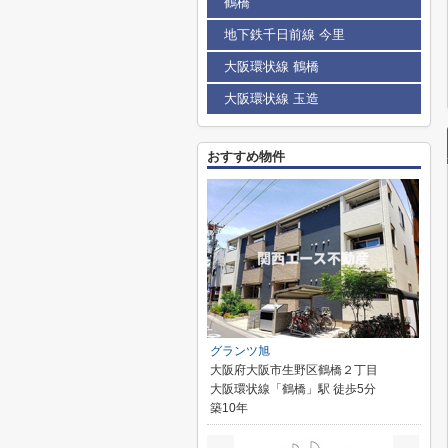
鶴橋
地下鉄千日前線 今里
大阪環状線 鶴橋
大阪環状線 玉造
おすすめ物件
グランツ旭
大阪府大阪市生野区鶴橋２丁目
大阪環状線「鶴橋」駅 徒歩5分
築10年