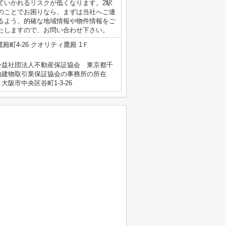
ていかれるリスクが低くなります。2駅
のことでお困りなら、まずは当社へご連
るよう、的確な地域情報や物件情報をご
たしますので、お問い合わせ下さい。
殿町4-26 クオリティ鷹殿 1Ｆ
号
公益社団法人不動産保証協会 東京都千
地建物取引業保証協会の事務所の所在
阪市中央区谷町1-3-26