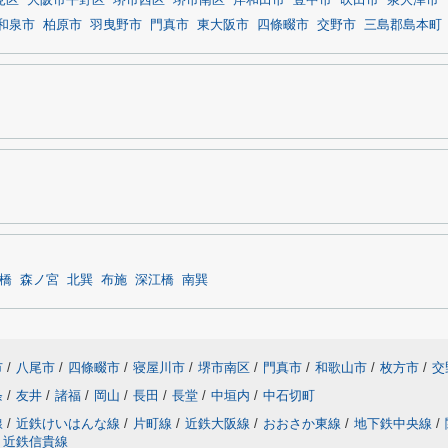
見区
大阪市平野区
堺市西区
堺市南区
岸和田市
豊中市
吹田市
泉大津市
和泉市
柏原市
羽曳野市
門真市
東大阪市
四條畷市
交野市
三島郡島本町
橋
森ノ宮
北巽
布施
深江橋
南巽
市
/
八尾市
/
四條畷市
/
寝屋川市
/
堺市南区
/
門真市
/
和歌山市
/
枚方市
/
交
条
/
友井
/
諸福
/
岡山
/
長田
/
長堂
/
中垣内
/
中石切町
線
/
近鉄けいはんな線
/
片町線
/
近鉄大阪線
/
おおさか東線
/
地下鉄中央線
/
近鉄信貴線