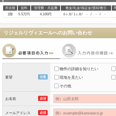
所在階
賃料
管理費・共益費
敷金/礼金/保証金/償却/敷引
1階
5.5万円
4,100円
/
/
/
/
0ヶ月
1ヶ月
-
-
-
リジェルリヴィエール
へのお問い合わせ
物件の詳細を知りたい
要望
任意
現地を見たい
その他
お名前
必須
メールアドレス
必須