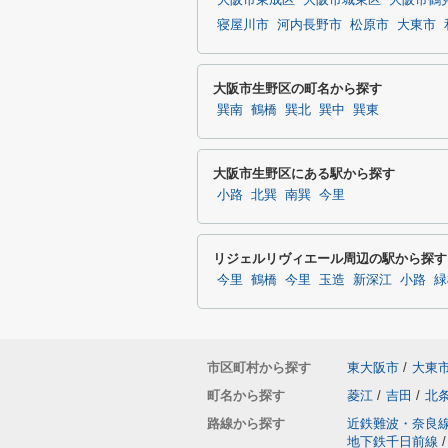
大阪市東成区
大阪市城東区
大阪市鶴
寝屋川市
河内長野市
松原市
大東市
大阪市生野区の町名から探す
巽南
鶴橋
巽北
巽中
巽東
大阪市生野区にある駅から探す
小路
北巽
南巽
今里
リジェルリヴィエール周辺の駅から探す
今里
鶴橋
今里
玉造
新深江
小路
緑
市区町村から探す
東大阪市
/
大東
町名から探す
菱江
/
吉田
/
北
路線から探す
近鉄難波・奈良
地下鉄千日前線
/