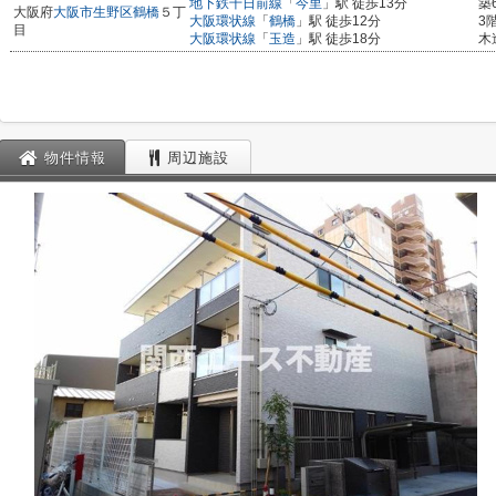
地下鉄千日前線
「
今里
」駅 徒歩13分
築
大阪府
大阪市生野区
鶴橋
５丁
大阪環状線
「
鶴橋
」駅 徒歩12分
3
目
大阪環状線
「
玉造
」駅 徒歩18分
木
物件情報
周辺施設