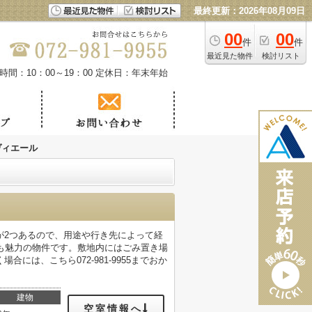
最終更新：2026年08月09日
00
00
件
件
最近見た物件
検討リスト
時間：10：00～19：00
定休日：年末年始
ヴィエール
が2つあるので、用途や行き先によって経
も魅力の物件です。敷地内にはごみ置き場
は、こちら072-981-9955までおか
建物
空室情報へ