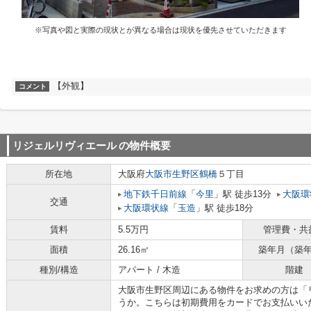
※写真や図と実際の現状とが異なる場合は現状を優先させていただきます
【外観】
コメント
リジェルリヴィエール
の物件概要
所在地
大阪府
大阪市生野区
鶴橋
５丁目
地下鉄千日前線
「
今里
」駅 徒歩13分
大阪環
交通
大阪環状線
「
玉造
」駅 徒歩18分
賃料
5.5万円
管理費・共
面積
26.16㎡
築年月（築
種別/構造
アパート / 木造
階建
大阪市生野区周辺にある物件をお求めの方は「
うか。こちらは初期費用をカードでお支払いい