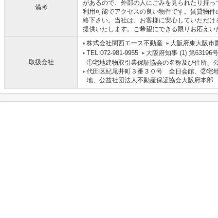
があるので、外部の人にごみを見られたり持っ
備考
利用可能でアクセスの良い物件です。賃貸物件
絡下さい。当社は、お客様に安心していただけ
提供いたします。ご希望にできる限りお応えい
株式会社関西エース不動産
大阪府東大阪市鷹
TEL:072-981-9955
大阪府知事 (1) 第63196
取扱会社
①宅地建物取引業保証協会の名称及び住所、
代田区紀尾井町３番３０号 全日会館、②宅
地、公益社団法人不動産保証協会大阪府本部 大