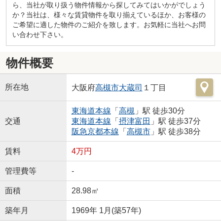
ら、当社が取り扱う物件情報から探してみてはいかがでしょう
か？当社は、様々な賃貸物件を取り揃えているほか、お客様の
ご希望に適した物件のご紹介を致します。お気軽に当社へお問
い合わせ下さい。
物件概要
所在地
大阪府
高槻市
大蔵司
１丁目
東海道本線
「
高槻
」駅 徒歩30分
交通
東海道本線
「
摂津富田
」駅 徒歩37分
阪急京都本線
「
高槻市
」駅 徒歩38分
賃料
4万円
管理費等
-
面積
28.98㎡
築年月
1969年 1月(築57年)