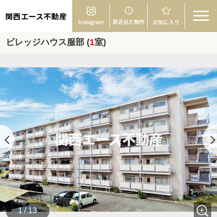
関西エース不動産
ビレッジハウス服部 (
1
室)
1 / 13