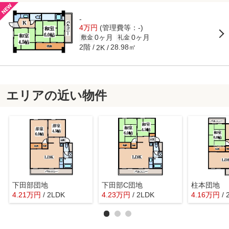
-
4万円
(管理費等：-)
0ヶ月
0ヶ月
敷金
礼金
2階
28.98㎡
2K
エリアの近い物件
下田部団地
下田部C団地
柱本団地
4.21
万
円
/ 2LDK
4.23
万
円
/ 2LDK
4.16
万
円
/