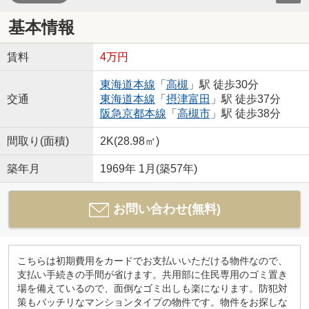
基本情報
賃料
4万円
東海道本線
「
高槻
」駅 徒歩30分
交通
東海道本線
「
摂津富田
」駅 徒歩37分
阪急京都本線
「
高槻市
」駅 徒歩38分
間取り(面積)
2K(28.98㎡)
築年月
1969年 1月(築57年)
お問い合わせ(無料)
こちらは初期費用をカードでお支払いいただける物件なので、
支払い手続きの手間が省けます。共用部に住民専用のゴミ置き
場を備えているので、面倒なゴミ出しも楽になります。防犯対
策もバッチリなマンションタイプの物件です。物件をお探しな