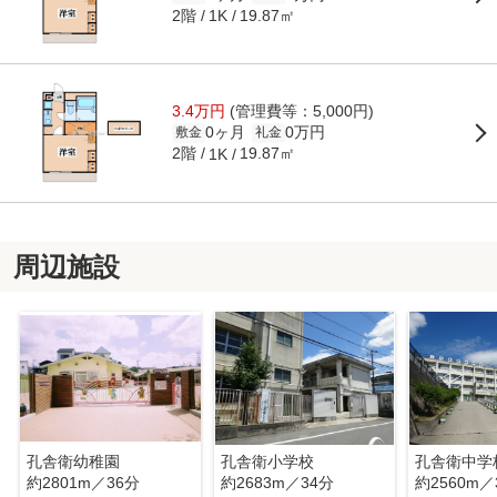
2階
19.87㎡
1K
3.4万円
(管理費等：5,000円)
0ヶ月
0万円
敷金
礼金
2階
19.87㎡
1K
周辺施設
孔舎衛幼稚園
孔舎衛小学校
孔舎衛中学
約2801m／36分
約2683m／34分
約2560m／