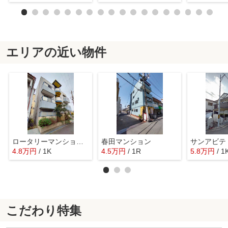
エリアの近い物件
ロータリーマンション鴻池倶楽部
春田マンション
サンアビテ
4.8
万
円
/ 1K
4.5
万
円
/ 1R
5.8
万
円
/ 1
こだわり特集