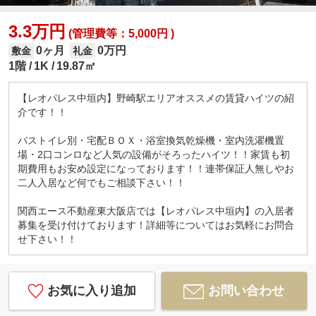
3.3万円
(管理費等：5,000円 )
0ヶ月
0万円
敷金
礼金
1階
1K
19.87㎡
【レオパレス中垣内】野崎駅エリアオススメの賃貸ハイツの紹
介です！！
バストイレ別・宅配ＢＯＸ・浴室換気乾燥機・室内洗濯機置
場・2口コンロなど人気の設備がそろったハイツ！！家賃も初
期費用もお安め設定になっております！！連帯保証人無しやお
二人入居など何でもご相談下さい！！
関西エース不動産東大阪店では【レオパレス中垣内】の入居者
募集を受け付けております！詳細等についてはお気軽にお問合
せ下さい！！
お気に入り追加
お問い合わせ