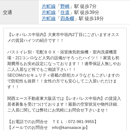
片町線
「
野崎
」駅 徒歩7分
交通
片町線
「
住道
」駅 徒歩39分
片町線
「
四条畷
」駅 徒歩18分
【レオパレス中垣内】大東市中垣内2丁目にございますオスス
メの賃貸ハイツの紹介です！！
バストイレ別・宅配ＢＯＸ・浴室換気乾燥機・室内洗濯機置
場・2口コンロなど人気の設備がそろったハイツ！！家賃も初
期費用もお安め設定になっております！！連帯保証人無しやお
二人入居など何でもご相談下さい！！
SECOMのセキュリティ搭載の防犯カメラなどもございますの
で防犯性も抜群！！女性の方でも安心してご入居いただけま
す！！
関西エース不動産東大阪店では【レオパレス中垣内】の賃貸入
居者募集を受けつけております！最新の空室状況や物件詳細、
ご入居に関しては弊社にお気軽にお問合せ下さいませ！
【お電話でのお問合せ ＴＥＬ：072-981-9955】
【メールでのお問合せ info@kansaiace.jp】