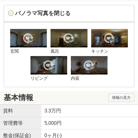
パノラマ写真を閉じる
玄関
風呂
キッチン
リビング
内装
基本情報
情報の見方
賃料
3.3万円
管理費等
5,000円
敷金(保証金)
0ヶ月(-)