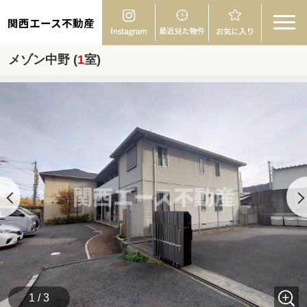
関西エース不動産
メゾン中野 (
1
室)
1 / 3