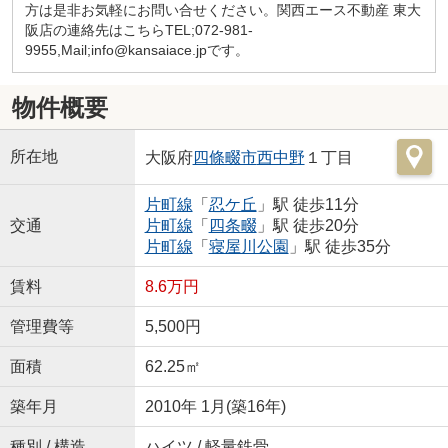
方は是非お気軽にお問い合せください。関西エース不動産 東大
阪店の連絡先はこちらTEL;072-981-
9955,Mail;info@kansaiace.jpです。
物件概要
所在地
大阪府
四條畷市
西中野
１丁目
片町線
「
忍ケ丘
」駅 徒歩11分
交通
片町線
「
四条畷
」駅 徒歩20分
片町線
「
寝屋川公園
」駅 徒歩35分
賃料
8.6万円
管理費等
5,500円
面積
62.25㎡
築年月
2010年 1月(築16年)
種別 / 構造
ハイツ / 軽量鉄骨