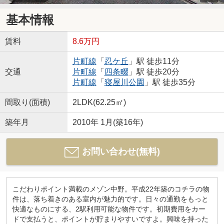
基本情報
賃料
8.6万円
片町線
「
忍ケ丘
」駅 徒歩11分
交通
片町線
「
四条畷
」駅 徒歩20分
片町線
「
寝屋川公園
」駅 徒歩35分
間取り(面積)
2LDK(62.25㎡)
築年月
2010年 1月(築16年)
お問い合わせ(無料)
こだわりポイント満載のメゾン中野。平成22年築のコチラの物
件は、落ち着きのある室内が魅力的です。日々の通勤をもっと
快適なものにする、2駅利用可能な物件です。初期費用をカー
ドで支払うと、ポイントが貯まりやすいですよ。興味を持った