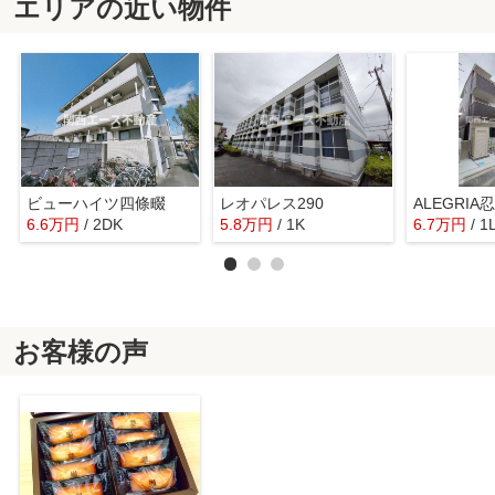
エリアの近い物件
ビューハイツ四條畷
レオパレス290
ALEGRIA
6.6
万
円
/ 2DK
5.8
万
円
/ 1K
6.7
万
円
/ 1
お客様の声