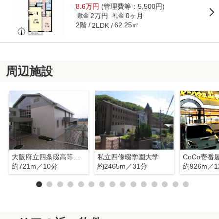
8.6万円
(管理費等：5,500円)
2万円
0ヶ月
敷金
礼金
2階
62.25㎡
2LDK
周辺施設
大阪府立四条畷高等学校
私立四條畷学園大学
約721m／10分
約2465m／31分
約926m／1