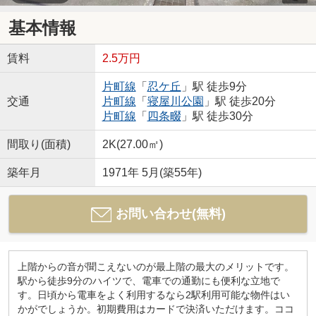
基本情報
賃料
2.5万円
片町線
「
忍ケ丘
」駅 徒歩9分
交通
片町線
「
寝屋川公園
」駅 徒歩20分
片町線
「
四条畷
」駅 徒歩30分
間取り(面積)
2K(27.00㎡)
築年月
1971年 5月(築55年)
お問い合わせ(無料)
上階からの音が聞こえないのが最上階の最大のメリットです。
駅から徒歩9分のハイツで、電車での通勤にも便利な立地で
す。日頃から電車をよく利用するなら2駅利用可能な物件はい
かがでしょうか。初期費用はカードで決済いただけます。ココ