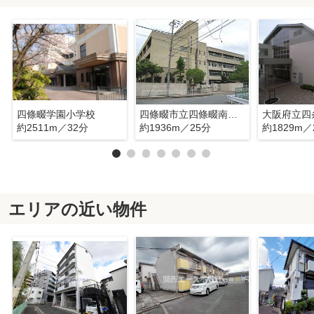
四條畷学園小学校
四條畷市立四條畷南中学校
約2511m／32分
約1936m／25分
約1829m／
エリアの近い物件