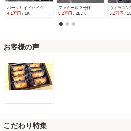
パークサイドハイツ
ファミール２号棟
ヴィラコン
4.1
万
円
/ 1K
5.2
万
円
/ 2LDK
5.2
万
円
/ 1
お客様の声
こだわり特集