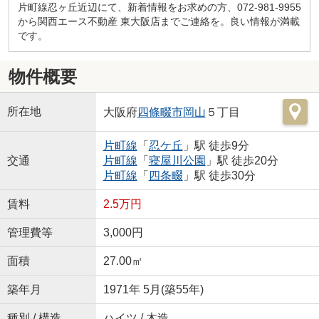
片町線忍ヶ丘近辺にて、新着情報をお求めの方、072-981-9955
から関西エース不動産 東大阪店までご連絡を。良い情報が満載
です。
物件概要
所在地
大阪府
四條畷市
岡山
５丁目
片町線
「
忍ケ丘
」駅 徒歩9分
交通
片町線
「
寝屋川公園
」駅 徒歩20分
片町線
「
四条畷
」駅 徒歩30分
賃料
2.5万円
管理費等
3,000円
面積
27.00㎡
築年月
1971年 5月(築55年)
種別 / 構造
ハイツ / 木造