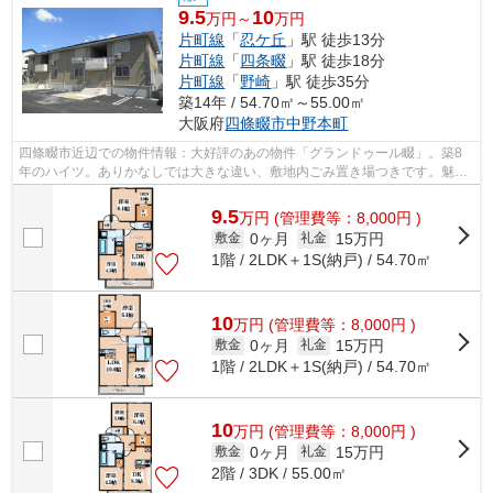
9.5
10
万円～
万円
片町線
「
忍ケ丘
」駅 徒歩13分
片町線
「
四条畷
」駅 徒歩18分
片町線
「
野崎
」駅 徒歩35分
築14年 / 54.70㎡～55.00㎡
大阪府
四條畷市
中野本町
四條畷市近辺での物件情報：大好評のあの物件「グランドゥール畷」。築8
年のハイツ。ありかなしでは大きな違い、敷地内ごみ置き場つきです。魅力
的な室内環境のある、駅へも徒歩13分の...
9.5
万
円
(管理費等：8,000円 )
0ヶ月
15万円
敷金
礼金
1階 / 2LDK＋1S(納戸) / 54.70㎡
10
万
円
(管理費等：8,000円 )
0ヶ月
15万円
敷金
礼金
1階 / 2LDK＋1S(納戸) / 54.70㎡
10
万
円
(管理費等：8,000円 )
0ヶ月
15万円
敷金
礼金
2階 / 3DK / 55.00㎡