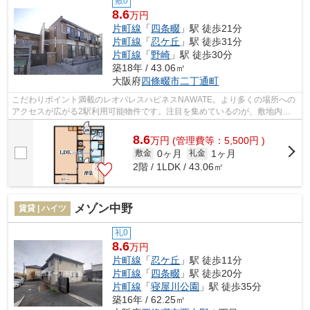
敷0
8.6
万円
片町線
「
四条畷
」駅 徒歩21分
片町線
「
忍ケ丘
」駅 徒歩31分
片町線
「
野崎
」駅 徒歩30分
築18年 / 43.06㎡
大阪府
四條畷市
二丁通町
こだわりポイント満載のレオパレスハピネスNAWATE。より多くの場所への
アクセスが広がる2駅利用可能物件です。注目を集めているのが、敷地内ご
み置き場のあるハイツです。ポイントが一...
8.6
万
円
(管理費等：5,500円 )
0ヶ月
1ヶ月
敷金
礼金
2階 / 1LDK / 43.06㎡
メゾン中野
賃貸 | ハイツ
礼0
8.6
万円
片町線
「
忍ケ丘
」駅 徒歩11分
片町線
「
四条畷
」駅 徒歩20分
片町線
「
寝屋川公園
」駅 徒歩35分
築16年 / 62.25㎡