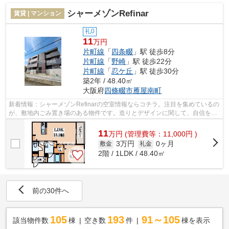
シャーメゾンRefinar
賃貸 | マンション
礼0
11
万円
片町線
「
四条畷
」駅 徒歩8分
片町線
「
野崎
」駅 徒歩22分
片町線
「
忍ケ丘
」駅 徒歩30分
築2年 / 48.40㎡
大阪府
四條畷市
雁屋南町
新着情報：シャーメゾンRefinarの空室情報ならコチラ。注目を集めているの
が、敷地内ごみ置き場のある物件です。造りとデザインに関して、自信をも
って情報を提供できるマンションです...
11
万
円
(管理費等：11,000円 )
3万円
0ヶ月
敷金
礼金
2階 / 1LDK / 48.40㎡
前の30件へ
105
193
91～105
該当物件数
棟
空き数
件
棟を表示