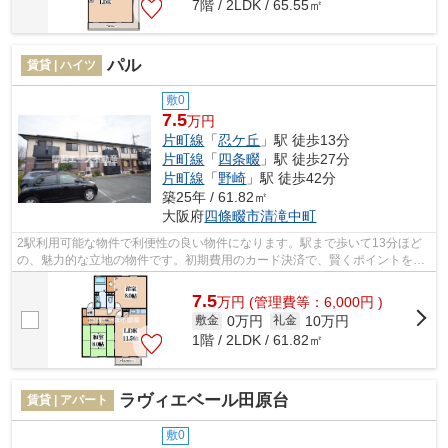
7階 / 2LDK / 65.55㎡
パル
賃貸 | ハイツ
敷0
7.5
万円
片町線
「
忍ケ丘
」駅 徒歩13分
片町線
「
四条畷
」駅 徒歩27分
片町線
「
野崎
」駅 徒歩42分
築25年 / 61.82㎡
大阪府
四條畷市
清滝中町
2駅利用可能な物件で利便性の良い物件になります。駅まで歩いて13分ほど
の、魅力的な立地の物件です。初期費用のカード決済で、賢くポイントを貯
めませんか。関西エース不動産 東大阪...
7.5
万
円
(管理費等：6,000円 )
0万円
10万円
敷金
礼金
1階 / 2LDK / 61.82㎡
ラヴィエベール田原台
賃貸 | アパート
敷0