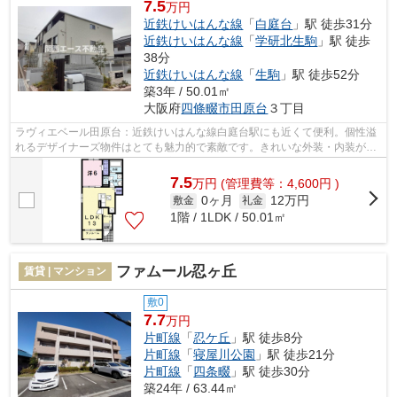
7.5
万円
近鉄けいはんな線
「
白庭台
」駅 徒歩31分
近鉄けいはんな線
「
学研北生駒
」駅 徒歩
38分
近鉄けいはんな線
「
生駒
」駅 徒歩52分
築3年 / 50.01㎡
大阪府
四條畷市
田原台
３丁目
ラヴィエベール田原台：近鉄けいはんな線白庭台駅にも近くて便利。個性溢
れるデザイナーズ物件はとても魅力的で素敵です。きれいな外装・内装がポ
イント。初期費用はカードで決済いた...
7.5
万
円
(管理費等：4,600円 )
0ヶ月
12万円
敷金
礼金
1階 / 1LDK / 50.01㎡
ファムール忍ヶ丘
賃貸 | マンション
敷0
7.7
万円
片町線
「
忍ケ丘
」駅 徒歩8分
片町線
「
寝屋川公園
」駅 徒歩21分
片町線
「
四条畷
」駅 徒歩30分
築24年 / 63.44㎡