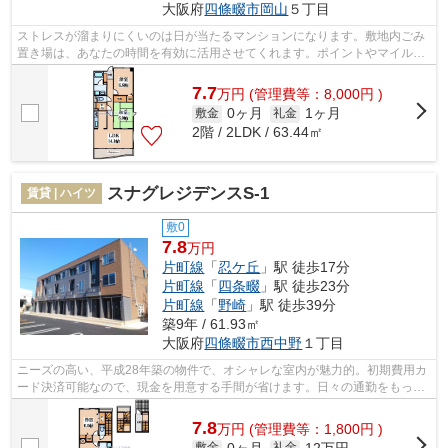
大阪府
四條畷市
岡山
５丁目
ストレスが溜まりにくいのは日が当たるマンションになります。敷地内ごみ
置き場は、あなたの時間を有効に活用させてくれます。ポイントやマイルが
貯まる、嬉しい初期費用カード決済。...
7.7
万
円
(管理費等：8,000円 )
0ヶ月
1ヶ月
敷金
礼金
2階 / 2LDK / 63.44㎡
スナグレジデンスS-1
賃貸 | ハイツ
敷0
7.8
万円
片町線
「
忍ケ丘
」駅 徒歩17分
片町線
「
四条畷
」駅 徒歩23分
片町線
「
野崎
」駅 徒歩39分
築9年 / 61.93㎡
大阪府
四條畷市
西中野
１丁目
ニーズの高い、平成28年築の物件で、オシャレな室内が魅力的。初期費用カ
ード決済可能なので、現金を用意する手間が省けます。日々の通勤をもっと
快適なものにする、2駅利用可能な物件...
7.8
万
円
(管理費等：1,800円 )
0ヶ月
12万円
敷金
礼金