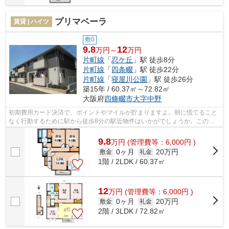
プリマベーラ
賃貸 | ハイツ
敷0
9.8
12
万円～
万円
片町線
「
忍ケ丘
」駅 徒歩8分
片町線
「
四条畷
」駅 徒歩22分
片町線
「
寝屋川公園
」駅 徒歩26分
築15年 / 60.37㎡～72.82㎡
大阪府
四條畷市
大字中野
初期費用カード決済で、ポイントやマイルが貯まりますよ。朝に慌てること
なく行動するために駅から徒歩8分の駅近物件はいかがでしょうか。この物
件は内観も綺麗で設備も充実した、平成...
9.8
万
円
(管理費等：6,000円 )
0ヶ月
20万円
敷金
礼金
1階 / 2LDK / 60.37㎡
12
万
円
(管理費等：6,000円 )
0ヶ月
20万円
敷金
礼金
2階 / 3LDK / 72.82㎡