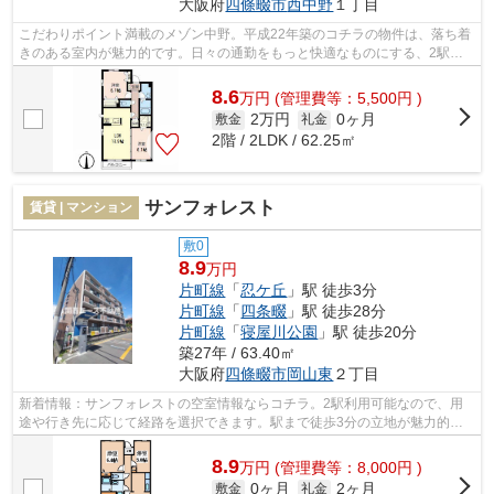
大阪府
四條畷市
西中野
１丁目
こだわりポイント満載のメゾン中野。平成22年築のコチラの物件は、落ち着
きのある室内が魅力的です。日々の通勤をもっと快適なものにする、2駅利
用可能な物件です。初期費用をカードで...
8.6
万
円
(管理費等：5,500円 )
2万円
0ヶ月
敷金
礼金
2階 / 2LDK / 62.25㎡
サンフォレスト
賃貸 | マンション
敷0
8.9
万円
片町線
「
忍ケ丘
」駅 徒歩3分
片町線
「
四条畷
」駅 徒歩28分
片町線
「
寝屋川公園
」駅 徒歩20分
築27年 / 63.40㎡
大阪府
四條畷市
岡山東
２丁目
新着情報：サンフォレストの空室情報ならコチラ。2駅利用可能なので、用
途や行き先に応じて経路を選択できます。駅まで徒歩3分の立地が魅力的
な、利便性の高い物件です。ゴミ出しの負...
8.9
万
円
(管理費等：8,000円 )
0ヶ月
2ヶ月
敷金
礼金