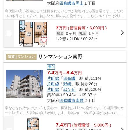
大阪府
四條畷市
岡山
１丁目
利便性の高い設備として注目されているのが敷地内ごみ置き場です。こだわ
りの条件として多い、徒歩6分に駅のある物件です。こちらのハイツは2駅が
近くにあり便利です。初期費用のカー...
7
万
円
(管理費等：6,000円 )
0ヶ月
1ヶ月
敷金
礼金
1-2階 / 2LDK / 60.23㎡
サンマンション南野
賃貸 | マンション
敷0
7.4
8.4
万円～
万円
片町線
「
四条畷
」駅 徒歩11分
片町線
「
野崎
」駅 徒歩26分
片町線
「
忍ケ丘
」駅 徒歩20分
築30年 / 59.45㎡～65.37㎡
大阪府
四條畷市
南野
２丁目
車などをお持ちでない方も安心の、駅近徒歩11分の物件です。初期費用のカ
ード決済で、入居時の負担が減ります。敷地内にごみ置き場があるので、収
集日にたくさんのゴミ出しがしやすい...
7.4
万
円
(管理費等：5,000円 )