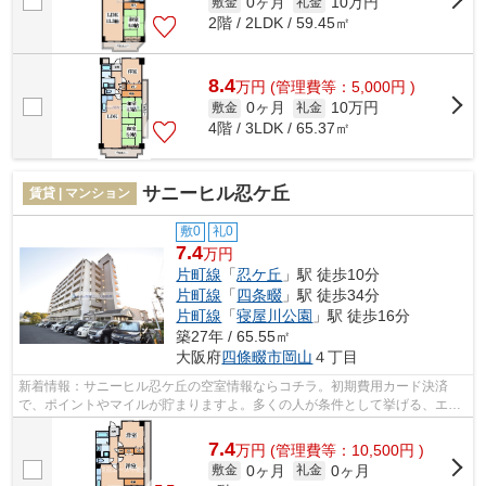
0ヶ月
10万円
敷金
礼金
2階 / 2LDK / 59.45㎡
8.4
万
円
(管理費等：5,000円 )
0ヶ月
10万円
敷金
礼金
4階 / 3LDK / 65.37㎡
サニーヒル忍ケ丘
賃貸 | マンション
敷0
礼0
7.4
万円
片町線
「
忍ケ丘
」駅 徒歩10分
片町線
「
四条畷
」駅 徒歩34分
片町線
「
寝屋川公園
」駅 徒歩16分
築27年 / 65.55㎡
大阪府
四條畷市
岡山
４丁目
新着情報：サニーヒル忍ケ丘の空室情報ならコチラ。初期費用カード決済
で、ポイントやマイルが貯まりますよ。多くの人が条件として挙げる、エレ
ベーター付き物件です。造りとデザイン...
7.4
万
円
(管理費等：10,500円 )
0ヶ月
0ヶ月
敷金
礼金