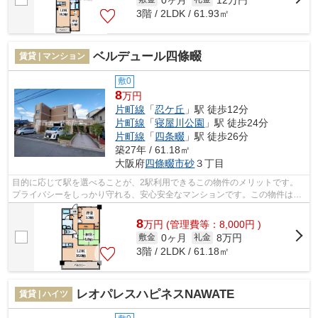
3階 / 2LDK / 61.93㎡
ベルデュール四條畷
賃貸 | マンション
敷0
8
万円
片町線
「
忍ケ丘
」駅 徒歩12分
片町線
「
寝屋川公園
」駅 徒歩24分
片町線
「
四条畷
」駅 徒歩26分
築27年 / 61.18㎡
大阪府
四條畷市
砂
３丁目
目的に応じて駅を選べることが、2駅利用できるこの物件のメリットです。
プライバシーをしっかり守れる、安心安全なマンションです。この物件は駅
まで徒歩12分の立地です。最上階なので...
8
万
円
(管理費等：8,000円 )
0ヶ月
8万円
敷金
礼金
3階 / 2LDK / 61.18㎡
レオパレスハピネスNAWATE
賃貸 | ハイツ