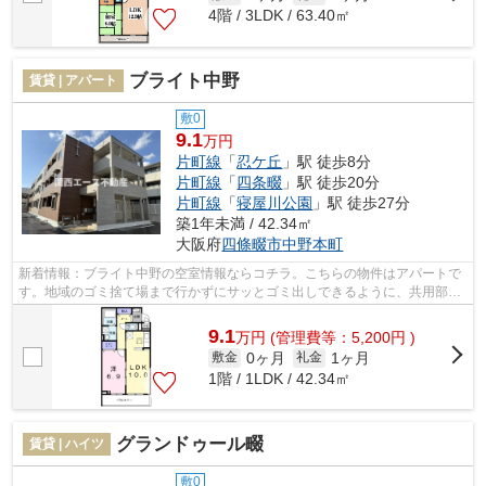
4階 / 3LDK / 63.40㎡
ブライト中野
賃貸 | アパート
敷0
9.1
万円
片町線
「
忍ケ丘
」駅 徒歩8分
片町線
「
四条畷
」駅 徒歩20分
片町線
「
寝屋川公園
」駅 徒歩27分
築1年未満 / 42.34㎡
大阪府
四條畷市
中野本町
新着情報：ブライト中野の空室情報ならコチラ。こちらの物件はアパートで
す。地域のゴミ捨て場まで行かずにサッとゴミ出しできるように、共用部に
ゴミ捨て場があります。カード決済で...
9.1
万
円
(管理費等：5,200円 )
0ヶ月
1ヶ月
敷金
礼金
1階 / 1LDK / 42.34㎡
グランドゥール畷
賃貸 | ハイツ
敷0