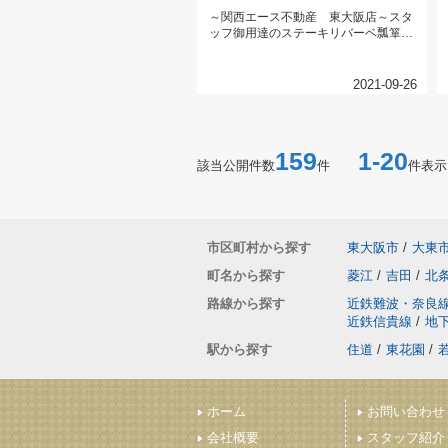
～関西エース不動産 東大阪店～スタ
ッフ御用達のステーキリバーベ瓢箪山
店外環沿いのお店です！ごはんおか...
2021-09-26
159
1-20
該当公開件数
件
件表示
市区町村から探す
東大阪市
/
大東
町名から探す
菱江
/
吉田
/
北
路線から探す
近鉄難波・奈良
近鉄信貴線
/
地
駅から探す
住道
/
東花園
/
ホーム
お問い合わせ
会社概要
スタッフ紹介