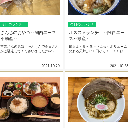
今日のランチ！
今日のランチ！
さんじのおやつ～関西エース
オススメランチ！～関西エー
不動産～
ス不動産～
営業さんの男気じゃんけんで萱田さん
最近よく食べる～さん天～ボリューム
がご馳走してくださいました(*'ω'*)ジ
のある天丼が390円から！！！！お漬
ンジャモール瓢箪山入り口...
物も食べ放題で最高です！車走ら...
2021-10-29
2021-10-2