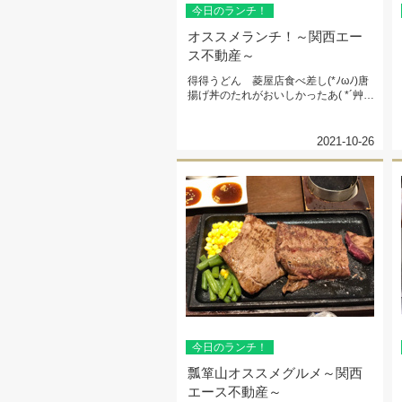
今日のランチ！
オススメランチ！～関西エー
ス不動産～
得得うどん 菱屋店食べ差し(*ﾉωﾉ)唐
揚げ丼のたれがおいしかったあ( *´艸
｀)かき揚げトッピング...
2021-10-26
今日のランチ！
瓢箪山オススメグルメ～関西
エース不動産～