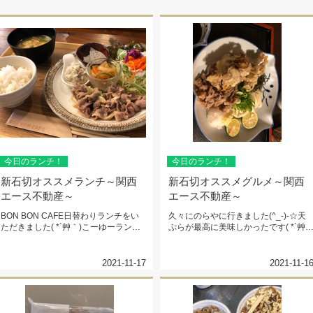
今日のランチ！
今日のランチ！
新石切オススメランチ～関西
新石切オススメグルメ～関西
エース不動産～
エース不動産～
BON BON CAFE日替わりランチをい
久々にのらやに行きました(^_-)-☆天
ただきました( *´艸｀)こーゆーランチ
ぷらが最高に美味しかったです( *´艸
は大好物です♡80...
｀)
2021-11-17
2021-11-1