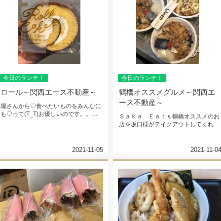
今日のランチ！
今日のランチ！
ロール～関西エース不動産～
鶴橋オススメグルメ～関西エ
ース不動産～
堀さんから♡食べたいものをみんなに
も♡って(T_T)お優しいのです。。ご
Ｓａｋａ Ｅａｔｓ鶴橋オススメのお
ちそうさまでした♡
店を坂口様がテイクアウトしてくれま
した（●＾o＾●）おいしいかよ-...
2021-11-05
2021-11-0