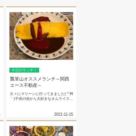
今日のランチ！
瓢箪山オススメランチ～関西
エース不動産～
久々にマリーンに行ってきました( *´艸
｀)子供の頃から大好きなオムライス♡
とろとろもありますが私は...
6
2021-11-15