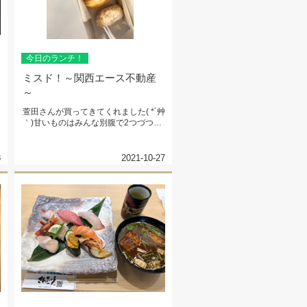
今日のランチ！
ミスド！～関西エース不動産
～
萱田さんが買ってきてくれました( *´艸
｀)甘いものはみんな別腹で2つづつぺ
ろりと頂きました(^^♪...
8
2021-10-27