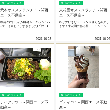
今日のランチ！
今日のランチ！
荒本オススメランチ！～関西
東花園オススメランチ～関西
エース不動産～
エース不動産～
以前夜に行った旬菜さか田のランチへ
私が大好きなラーメン屋さんを紹介し
♪やっぱりおいしすぎました( *´艸｀)売
ます！東花園にある醤！！チャーシュ
り切れ次第終了の日替わり...
ーをバラかロース選べるのです♡週...
2021-10-25
2021-10-0
今日のランチ！
今日のランチ！
テイクアウト～関西エース不
ゴディバ！～関西エース不動
動産～
産～