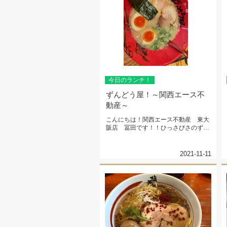
今日のランチ！
ずんどう屋！～関西エース不
動産～
こんにちは！関西エース不動産 東大
阪店 冨田です！！ひっさびさのずん
どう屋(=^・・^=)♡♡欲張っ...
2021-11-11