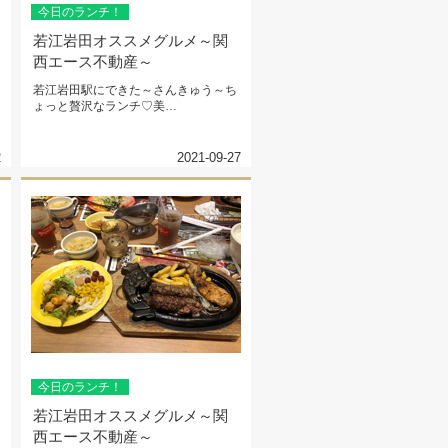
今日のランチ！
若江岩田オススメグルメ～関
西エース不動産～
若江岩田駅にできた～さんきゅう～ち
ょっと贅沢なランチ♡美
味！！！！！！
2
2021-09-27
今日のランチ！
若江岩田オススメグルメ～関
西エース不動産～