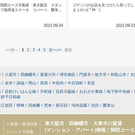
関西エース不動産 東大阪店 スタッ
ゴディバのお店を見つけたら買ってし
フ御用達ステーキ リバーベ 瓢箪山
まうやつ( *´艸｀)
店テイクアウトの牛すじガリバタラ...
2021-09-24
2021-09-2
<<前へ
1
2
3
4
5
次へ>>
最初
市
/
八尾市
/
四條畷市
/
寝屋川市
/
堺市南区
/
門真市
/
枚方市
/
和歌山市
/
大
条
/
友井
/
諸福
/
岡山
/
長田
/
中垣内
/
中石切町
/
長堂
線
/
近鉄けいはんな線
/
片町線
/
近鉄大阪線
/
おおさか東線
/
地下鉄中央線
/
下鉄千日前線
若江岩田
/
野崎
/
四条畷
/
荒本
/
新石切
/
河内花園
/
吉田
/
瓢箪山
東大阪市・四條畷市・大東市の賃貸
新築・築浅特集
(マンション・アパート)情報｜関西エー
ペット可特集