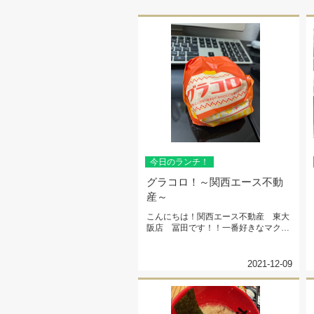
今日のランチ！
グラコロ！～関西エース不動
産～
こんにちは！関西エース不動産 東大
阪店 冨田です！！一番好きなマクド
ナルドのハンバーガー♡♡とうとう...
2021-12-09