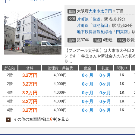
大阪府
大東市
太子田
２丁目
住所
交通
片町線
「
住道
」駅 徒歩19分
片町線
「
鴻池新田
」駅 徒歩24分
地下鉄長堀鶴見緑地
「
門真南
」駅
築37年
4階建
鉄骨
築年
階数
構造
【プレアール太子田】は大東市太子田２
ンです！ 学生さんや新社会人の方の初
期...
所在階
賃料
管理費・共益費
敷金
礼金
間取り
3.2
万円
0ヶ月
0ヶ月
2階
4,000円
1K
3.2
万円
0ヶ月
0ヶ月
2階
4,000円
1K
3.2
万円
0ヶ月
0ヶ月
4階
4,000円
1K
3.2
万円
0ヶ月
0ヶ月
4階
4,000円
1K
3.2
万円
0ヶ月
0ヶ月
4階
4,000円
1K
その他の空室情報(全
6
件)を見る
+