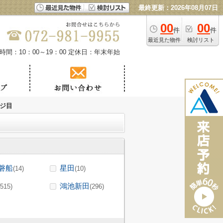
最終更新：2026年08月07日
00
00
件
件
最近見た物件
検討リスト
時間：10：00～19：00
定休日：年末年始
ージ目
磐船
星田
(14)
(10)
鴻池新田
(515)
(296)