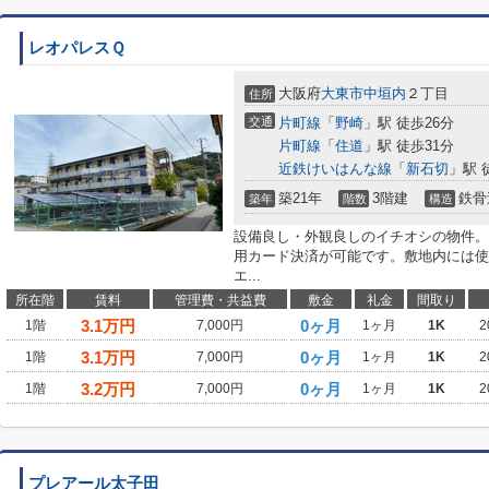
レオパレスＱ
大阪府
大東市
中垣内
２丁目
住所
交通
片町線
「
野崎
」駅 徒歩26分
片町線
「
住道
」駅 徒歩31分
近鉄けいはんな線
「
新石切
」駅 
築21年
3階建
鉄骨
築年
階数
構造
設備良し・外観良しのイチオシの物件。
用カード決済が可能です。敷地内には使
エ...
所在階
賃料
管理費・共益費
敷金
礼金
間取り
3.1
万円
0ヶ月
1階
7,000円
1ヶ月
1K
2
3.1
万円
0ヶ月
1階
7,000円
1ヶ月
1K
2
3.2
万円
0ヶ月
1階
7,000円
1ヶ月
1K
2
プレアール太子田