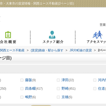
・大東市の賃貸情報 - 関西エース不動産(2ページ目)
営業
 関西エース不動産
>
(賃貸)路線・駅から探す
>
JR片町線の賃貸
>
2ペ
ージ目)
藤阪
津田
河内
)
(9)
(22)
四条畷
野崎
住道
(250)
(417)
(451)
鴫野
京橋
)
(6)
(5)