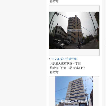
築22年
ジャルダン学研住道
大阪府大東市灰塚４丁目
片町線「住道」駅 徒歩14分
築22年