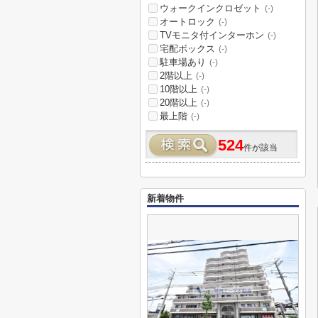
ウォークインクロゼット
(-)
オートロック
(-)
TVモニタ付インターホン
(-)
宅配ボックス
(-)
駐車場あり
(-)
2階以上
(-)
10階以上
(-)
20階以上
(-)
最上階
(-)
524
件が該当
新着物件