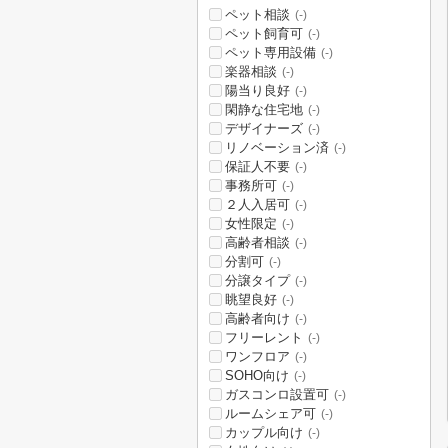
ペット相談
(-)
ペット飼育可
(-)
ペット専用設備
(-)
楽器相談
(-)
陽当り良好
(-)
閑静な住宅地
(-)
デザイナーズ
(-)
リノベーション済
(-)
保証人不要
(-)
事務所可
(-)
２人入居可
(-)
女性限定
(-)
高齢者相談
(-)
分割可
(-)
分譲タイプ
(-)
眺望良好
(-)
高齢者向け
(-)
フリーレント
(-)
ワンフロア
(-)
SOHO向け
(-)
ガスコンロ設置可
(-)
ルームシェア可
(-)
カップル向け
(-)