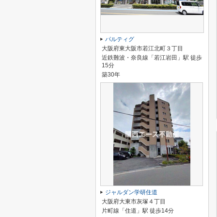
パルティグ
大阪府東大阪市若江北町３丁目
近鉄難波・奈良線「若江岩田」駅 徒歩
15分
築30年
ジャルダン学研住道
大阪府大東市灰塚４丁目
片町線「住道」駅 徒歩14分