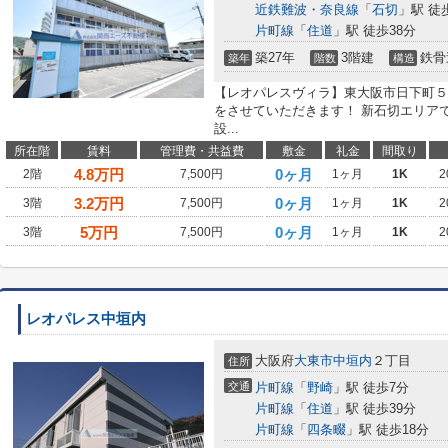
近鉄難波・奈良線
「
石切
」駅 徒
片町線
「
住道
」駅 徒歩38分
築27年
3階建
鉄骨
築年
階数
構造
【レオパレスヴィラ】東大阪市日下町５
をさせていただきます！ 新石切エリア
設...
所在階
賃料
管理費・共益費
敷金
礼金
間取り
4.8
万円
0ヶ月
2階
7,500円
1ヶ月
1K
2
3.2
万円
0ヶ月
3階
7,500円
1ヶ月
1K
2
5
万円
0ヶ月
3階
7,500円
1ヶ月
1K
2
レオパレス中垣内
大阪府
大東市
中垣内
２丁目
住所
交通
片町線
「
野崎
」駅 徒歩7分
片町線
「
住道
」駅 徒歩39分
片町線
「
四条畷
」駅 徒歩18分