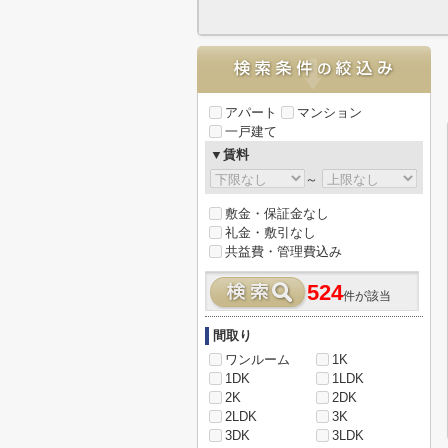
アパート
マンション
一戸建て
▼賃料
～
敷金・保証金なし
礼金・敷引なし
共益費・管理費込み
524
件が該当
間取り
ワンルーム
1K
1DK
1LDK
2K
2DK
2LDK
3K
3DK
3LDK