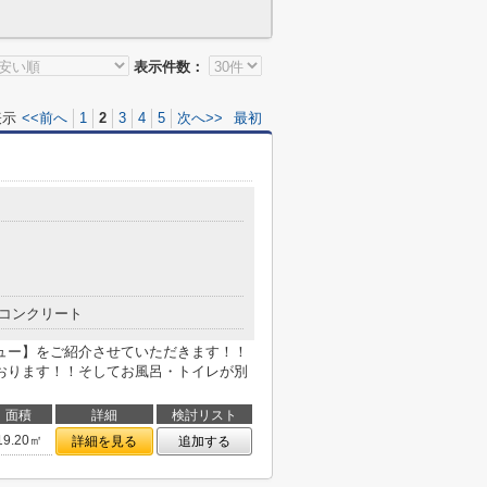
表示件数：
表示
<<前へ
1
2
3
4
5
次へ>>
最初
コンクリート
ュー】をご紹介させていただきます！！
おります！！そしてお風呂・トイレが別
面積
詳細
検討リスト
19.20㎡
詳細を見る
追加する