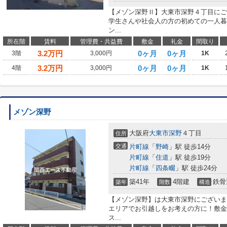
【メゾン深野Ⅱ】大東市深野４丁目にご
学生さんや社会人の方の初めての一人暮
ン...
所在階
賃料
管理費・共益費
敷金
礼金
間取り
3.2
万円
0ヶ月
0ヶ月
3階
3,000円
1K
3.2
万円
0ヶ月
0ヶ月
4階
3,000円
1K
メゾン深野
大阪府
大東市
深野
４丁目
住所
交通
片町線
「
野崎
」駅 徒歩14分
片町線
「
住道
」駅 徒歩19分
片町線
「
四条畷
」駅 徒歩24分
築41年
4階建
鉄骨
築年
階数
構造
【メゾン深野】は大東市深野にございま
エリアでお引越しをお考えの方に！敷金
ス...