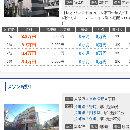
築23年
2階建
木造
築年
階数
構造
【レオパレス中垣内】大東市中垣内2丁
紹介です！！ バストイレ別・宅配ＢＯ
口...
所在階
賃料
管理費・共益費
敷金
礼金
間取り
3.2
万円
0ヶ月
0万円
1階
5,000円
1K
3.3
万円
0ヶ月
0万円
1階
5,000円
1K
3.4
万円
0ヶ月
0万円
2階
5,000円
1K
3.4
万円
0ヶ月
0万円
2階
5,000円
1K
メゾン深野Ⅱ
大阪府
大東市
深野
４丁目
住所
交通
片町線
「
野崎
」駅 徒歩5分
片町線
「
四条畷
」駅 徒歩21分
片町線
「
住道
」駅 徒歩27分
築37年
4階建
鉄骨
築年
階数
構造