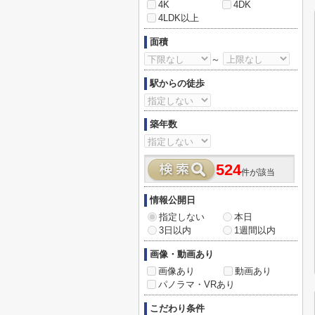
4K
4DK
4LDK以上
面積
～
駅からの徒歩
築年数
524
件が該当
情報公開日
指定しない
本日
3日以内
1週間以内
画像・動画あり
画像あり
動画あり
パノラマ・VRあり
こだわり条件