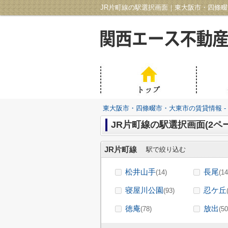
JR片町線の駅選択画面｜東大阪市・四條畷市
東大阪市・四條畷市・大東市の賃貸情報 -
JR片町線の駅選択画面(2ペ
JR片町線
駅で絞り込む
松井山手
長尾
(14)
(14
寝屋川公園
忍ケ丘
(93)
徳庵
放出
(78)
(50