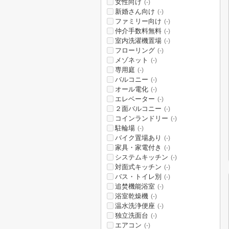
女性向け
(-)
新婚さん向け
(-)
ファミリー向け
(-)
仲介手数料無料
(-)
室内洗濯機置場
(-)
フローリング
(-)
メゾネット
(-)
専用庭
(-)
バルコニー
(-)
オール電化
(-)
エレベーター
(-)
２面バルコニー
(-)
コインランドリー
(-)
駐輪場
(-)
バイク置場あり
(-)
家具・家電付き
(-)
システムキッチン
(-)
対面式キッチン
(-)
バス・トイレ別
(-)
追焚機能浴室
(-)
浴室乾燥機
(-)
温水洗浄便座
(-)
独立洗面台
(-)
エアコン
(-)