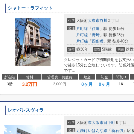
シャトー・ラフィット
大阪府
大東市
谷川
２丁目
住所
交通
片町線
「
住道
」駅 徒歩15分
片町線
「
野崎
」駅 徒歩23分
片町線
「
四条畷
」駅 徒歩40分
築30年
5階建
鉄骨
築年
階数
構造
クレジットカードで初期費用をお支払い
で徒歩15分に立地しています。防犯対
です...
所在階
賃料
管理費・共益費
敷金
礼金
間取り
3.2
万円
0ヶ月
0ヶ月
3階
3,000円
1K
レオパレスヴィラ
大阪府
東大阪市
日下町
５丁目
住所
交通
近鉄けいはんな線
「
新石切
」駅 