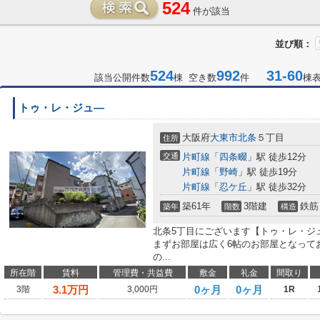
524
件が該当
並び順：
524
992
31-60
該当公開件数
棟 空き数
件
棟
トゥ・レ・ジュ―
大阪府
大東市
北条
５丁目
住所
交通
片町線
「
四条畷
」駅 徒歩12分
片町線
「
野崎
」駅 徒歩19分
片町線
「
忍ケ丘
」駅 徒歩32分
築61年
3階建
鉄筋
築年
階数
構造
北条5丁目にございます【トゥ・レ・ジ
まずお部屋は広く6帖のお部屋となって
の...
所在階
賃料
管理費・共益費
敷金
礼金
間取り
3.1
万円
0ヶ月
0ヶ月
3階
3,000円
1R