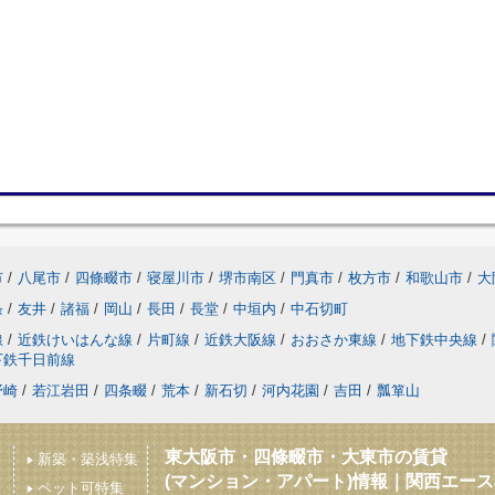
市
/
八尾市
/
四條畷市
/
寝屋川市
/
堺市南区
/
門真市
/
枚方市
/
和歌山市
/
大
条
/
友井
/
諸福
/
岡山
/
長田
/
長堂
/
中垣内
/
中石切町
線
/
近鉄けいはんな線
/
片町線
/
近鉄大阪線
/
おおさか東線
/
地下鉄中央線
/
下鉄千日前線
野崎
/
若江岩田
/
四条畷
/
荒本
/
新石切
/
河内花園
/
吉田
/
瓢箪山
東大阪市・四條畷市・大東市の賃貸
新築・築浅特集
(マンション・アパート)情報｜関西エー
ペット可特集