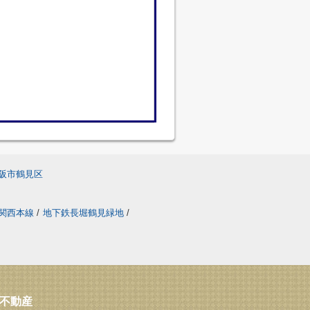
阪市鶴見区
関西本線
/
地下鉄長堀鶴見緑地
/
ス不動産