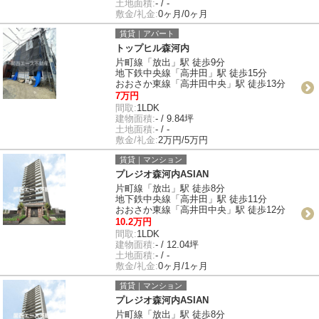
土地面積:
- / -
敷金/礼金:
0ヶ月/0ヶ月
賃貸｜アパート
トップヒル森河内
片町線「放出」駅 徒歩9分
地下鉄中央線「高井田」駅 徒歩15分
おおさか東線「高井田中央」駅 徒歩13分
7万円
間取:
1LDK
建物面積:
- / 9.84坪
土地面積:
- / -
敷金/礼金:
2万円/5万円
賃貸｜マンション
プレジオ森河内ASIAN
片町線「放出」駅 徒歩8分
地下鉄中央線「高井田」駅 徒歩11分
おおさか東線「高井田中央」駅 徒歩12分
10.2万円
間取:
1LDK
建物面積:
- / 12.04坪
土地面積:
- / -
敷金/礼金:
0ヶ月/1ヶ月
賃貸｜マンション
プレジオ森河内ASIAN
片町線「放出」駅 徒歩8分