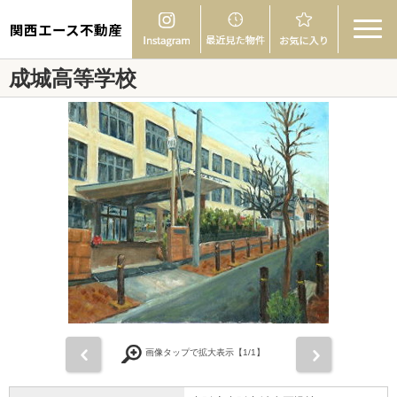
関西エース不動産
成城高等学校
前
次
画像タップで拡大表示【
1
/1】