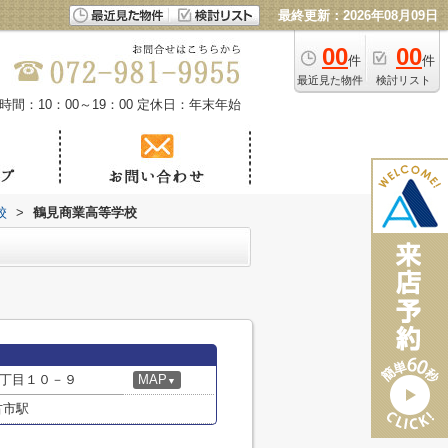
最終更新：2026年08月09日
00
00
件
件
最近見た物件
検討リスト
時間：10：00～19：00
定休日：年末年始
校
>
鶴見商業高等学校
丁目１０－９
MAP
▼
古市駅