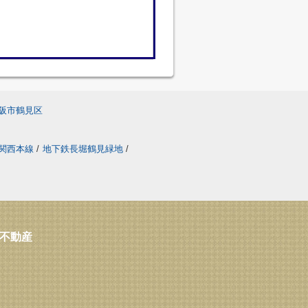
阪市鶴見区
関西本線
/
地下鉄長堀鶴見緑地
/
ス不動産