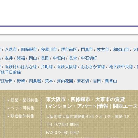
市
/
八尾市
/
四條畷市
/
寝屋川市
/
堺市南区
/
門真市
/
枚方市
/
和歌山市
/
大
条
/
友井
/
諸福
/
岡山
/
長田
/
中垣内
/
長堂
/
中石切町
線
/
近鉄けいはんな線
/
片町線
/
近鉄大阪線
/
おおさか東線
/
地下鉄中央線
/
下鉄千日前線
若江岩田
/
野崎
/
四条畷
/
荒本
/
河内花園
/
新石切
/
吉田
/
瓢箪山
東大阪市・四條畷市・大東市の賃貸
新築・築浅特集
(マンション・アパート)情報｜関西エー
ペット可特集
駅近物件特集
大阪府東大阪市鷹殿町4-26 クオリティ鷹殿 1Ｆ
TEL:072-981-9955
FAX:072-981-9962