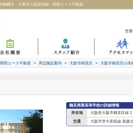
條畷市・大東市の賃貸情報 - 関西エース不動産
営業
 関西エース不動産
>
周辺施設案内
>
大阪市鶴見区
>
大阪市鶴見区の高
鶴見商業高等学校の詳細情報
所在地
大阪府大阪市鶴見区緑２
交通
大阪市営今里筋線 新森