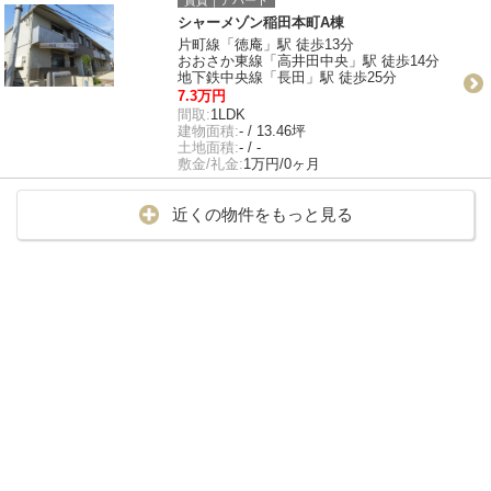
シャーメゾン稲田本町A棟
片町線「徳庵」駅 徒歩13分
おおさか東線「高井田中央」駅 徒歩14分
地下鉄中央線「長田」駅 徒歩25分
7.3万円
間取:
1LDK
建物面積:
- / 13.46坪
土地面積:
- / -
敷金/礼金:
1万円/0ヶ月
近くの物件をもっと見る