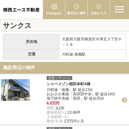
関西エース不動産
サンクス
大阪府大阪市鶴見区今津北３丁目６
所在地
－１８
交通
片町線 徳庵駅
施設周辺の物件
賃貸｜アパート
シャーメゾン稲田本町A棟
片町線「徳庵」駅 徒歩13分
おおさか東線「高井田中央」駅 徒歩14分
地下鉄中央線「長田」駅 徒歩25分
6.9万円
間取:
1LDK
建物面積:
- / 13.46坪
土地面積:
- / -
敷金/礼金:
1万円/0ヶ月
賃貸｜アパート