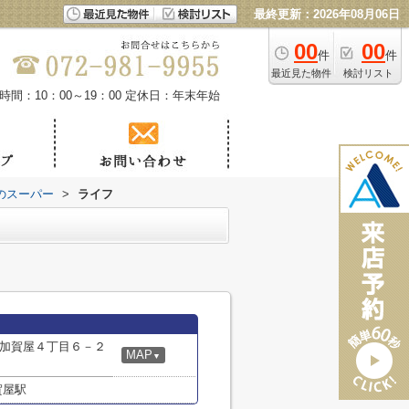
最終更新：2026年08月06日
00
00
件
件
最近見た物件
検討リスト
時間：10：00～19：00
定休日：年末年始
のスーパー
>
ライフ
加賀屋４丁目６－２
MAP
▼
賀屋駅