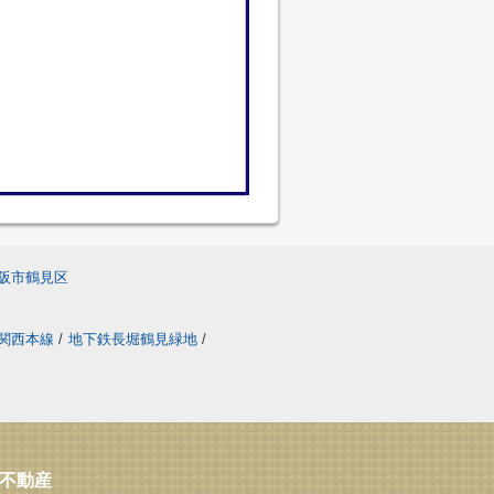
阪市鶴見区
関西本線
/
地下鉄長堀鶴見緑地
/
ス不動産