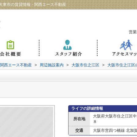
東市の賃貸情報 - 関西エース不動産
営業
 関西エース不動産
>
周辺施設案内
>
大阪市住之江区
>
大阪市住之江区
ライフの詳細情報
大阪府大阪市住之江区中
所在地
８
交通
大阪市営四つ橋線 北加