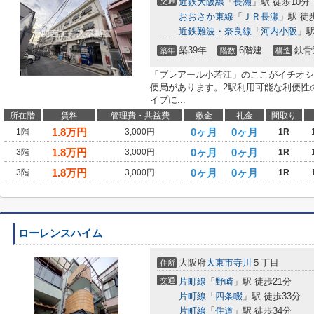
交通
近鉄大阪線
「
長瀬
」駅 徒歩10分
おおさか東線
「
ＪＲ長瀬
」駅 徒
近鉄難波・奈良線
「
河内小阪
」駅
築39年
6階建
鉄骨
築年
階数
構造
「プレアール小若江」のここがイチオシ
便局があります。2駅利用可能な利便性
イプに...
所在階
賃料
管理費・共益費
敷金
礼金
間取り
1.8
万円
0ヶ月
0ヶ月
1階
3,000円
1R
1.8
万円
0ヶ月
0ヶ月
3階
3,000円
1R
1.8
万円
0ヶ月
0ヶ月
3階
3,000円
1R
ローレンスハイム
大阪府
大東市
寺川
５丁目
住所
交通
片町線
「
野崎
」駅 徒歩21分
片町線
「
四条畷
」駅 徒歩33分
片町線
「
住道
」駅 徒歩34分