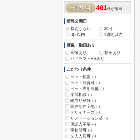
461
件が該当
情報公開日
指定しない
本日
3日以内
1週間以内
画像・動画あり
画像あり
動画あり
パノラマ・VRあり
こだわり条件
ペット相談
(-)
ペット飼育可
(-)
ペット専用設備
(-)
楽器相談
(-)
陽当り良好
(-)
閑静な住宅地
(-)
デザイナーズ
(-)
リノベーション済
(-)
保証人不要
(-)
事務所可
(-)
２人入居可
(-)