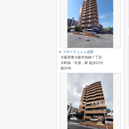
フローリッシュ北田
大阪府東大阪市加納７丁目
片町線「住道」駅 徒歩12分
築31年