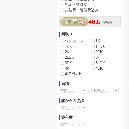
礼金・敷引なし
共益費・管理費込み
461
件が該当
間取り
ワンルーム
1K
1DK
1LDK
2K
2DK
2LDK
3K
3DK
3LDK
4K
4DK
4LDK以上
面積
～
駅からの徒歩
築年数