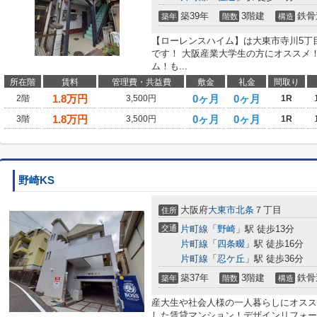
築39年
3階建
鉄骨
築年
階数
構造
【ローレンスハイム】は大東市寺川5丁
です！ 大阪産業大学生の方にオススメ
ム！も...
所在階
賃料
管理費・共益費
敷金
礼金
間取り
1.8
万円
0ヶ月
0ヶ月
2階
3,500円
1R
1.8
万円
0ヶ月
0ヶ月
3階
3,500円
1R
野崎KS
大阪府
大東市
北条
７丁目
住所
交通
片町線
「
野崎
」駅 徒歩13分
片町線
「
四条畷
」駅 徒歩16分
片町線
「
忍ケ丘
」駅 徒歩36分
築37年
3階建
鉄骨
築年
階数
構造
産大生や社会人様の一人暮らしにオスス
した賃貸マンション！デザインリフォー