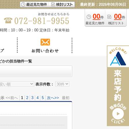
最終更新：2026年08月06日
00
00
件
件
最近見た物件
検討リスト
時間：10：00～19：00
定休日：年末年始
どかの担当物件一覧
表示件数：
表示
<<前へ
1
2
3
4
5
次へ>>
最初