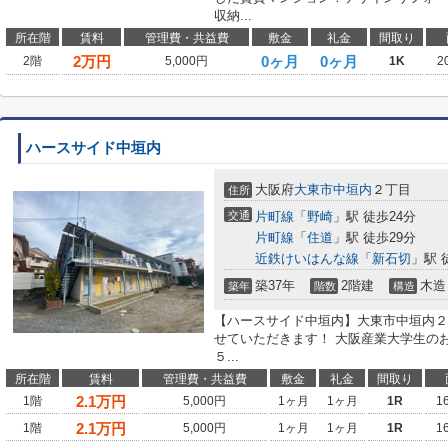
収納...
所在階
賃料
管理費・共益費
敷金
礼金
間取り
2
万円
0ヶ月
0ヶ月
2階
5,000円
1K
2
ハースサイド中垣内
大阪府
大東市
中垣内
２丁目
住所
交通
片町線
「
野崎
」駅 徒歩24分
片町線
「
住道
」駅 徒歩29分
近鉄けいはんな線
「
新石切
」駅 
築37年
2階建
木造
築年
階数
構造
【ハースサイド中垣内】大東市中垣内２
せていただきます！ 大阪産業大学生の
５...
所在階
賃料
管理費・共益費
敷金
礼金
間取り
2.1
万円
1階
5,000円
1ヶ月
1ヶ月
1R
1
2.1
万円
1階
5,000円
1ヶ月
1ヶ月
1R
1