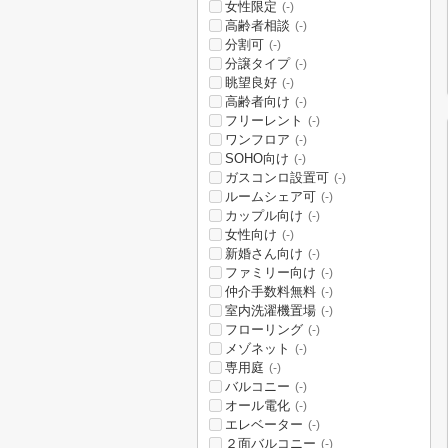
女性限定
(-)
高齢者相談
(-)
分割可
(-)
分譲タイプ
(-)
眺望良好
(-)
高齢者向け
(-)
フリーレント
(-)
ワンフロア
(-)
SOHO向け
(-)
ガスコンロ設置可
(-)
ルームシェア可
(-)
カップル向け
(-)
女性向け
(-)
新婚さん向け
(-)
ファミリー向け
(-)
仲介手数料無料
(-)
室内洗濯機置場
(-)
フローリング
(-)
メゾネット
(-)
専用庭
(-)
バルコニー
(-)
オール電化
(-)
エレベーター
(-)
２面バルコニー
(-)