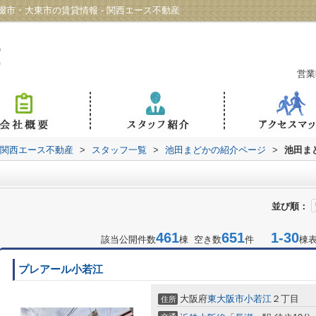
市・大東市の賃貸情報 - 関西エース不動産
営業
 関西エース不動産
>
スタッフ一覧
>
池田まどかの紹介ページ
>
池田ま
並び順：
461
651
1-30
該当公開件数
棟 空き数
件
棟
プレアール小若江
大阪府
東大阪市
小若江
２丁目
住所