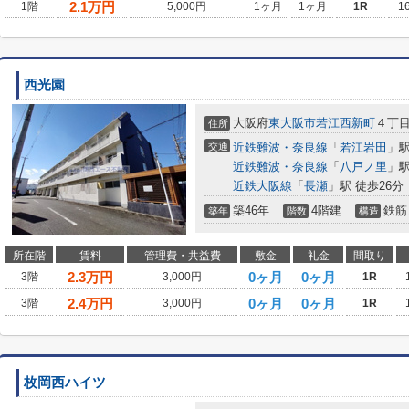
2.1
万円
1階
5,000円
1ヶ月
1ヶ月
1R
1
西光園
大阪府
東大阪市
若江西新町
４丁
住所
交通
近鉄難波・奈良線
「
若江岩田
」駅
近鉄難波・奈良線
「
八戸ノ里
」駅
近鉄大阪線
「
長瀬
」駅 徒歩26分
築46年
4階建
鉄筋
築年
階数
構造
所在階
賃料
管理費・共益費
敷金
礼金
間取り
2.3
万円
0ヶ月
0ヶ月
3階
3,000円
1R
2.4
万円
0ヶ月
0ヶ月
3階
3,000円
1R
枚岡西ハイツ