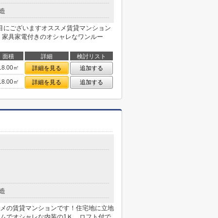
造
目にございますオススメ賃貸マンション
！家具家電付きのオシャレなワンルー
面積
詳細
検討リスト
18.00㎡
詳細を見る
追加する
18.00㎡
詳細を見る
追加する
造
メの賃貸マンションです！住宅地に立地
ムでオシャレな内装の1Ｋ。ロフト付で