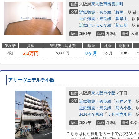
大阪府
東大阪市
出雲井町
住所
交通
近鉄難波・奈良線
「
枚岡
」駅 徒
近鉄難波・奈良線
「
瓢箪山
」駅 
近鉄けいはんな線
「
新石切
」駅 
築61年
2階建
木造
築年
階数
構造
所在階
賃料
管理費・共益費
敷金
礼金
間取り
2.3
万円
0ヶ月
2階
6,000円
1ヶ月
1DK
2
アリーヴェデルチ小阪
大阪府
東大阪市
小阪
２丁目
住所
交通
近鉄難波・奈良線
「
八戸ノ里
」駅
近鉄難波・奈良線
「
河内小阪
」駅
おおさか東線
「
ＪＲ河内永和
」駅
築37年
7階建
鉄骨
築年
階数
構造
こちらは初期費用をカードでお支払いい