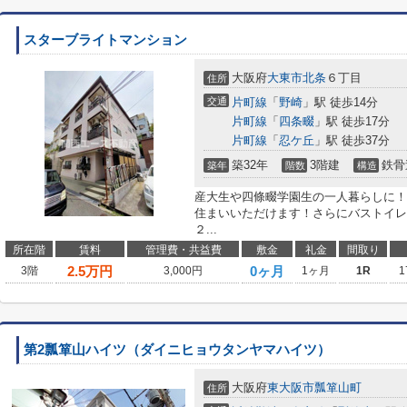
スターブライトマンション
大阪府
大東市
北条
６丁目
住所
交通
片町線
「
野崎
」駅 徒歩14分
片町線
「
四条畷
」駅 徒歩17分
片町線
「
忍ケ丘
」駅 徒歩37分
築32年
3階建
鉄骨
築年
階数
構造
産大生や四條畷学園生の一人暮らしに！
住まいいただけます！さらにバストイレ
２...
所在階
賃料
管理費・共益費
敷金
礼金
間取り
2.5
万円
0ヶ月
3階
3,000円
1ヶ月
1R
1
第2瓢箪山ハイツ（ダイニヒョウタンヤマハイツ）
大阪府
東大阪市
瓢箪山町
住所