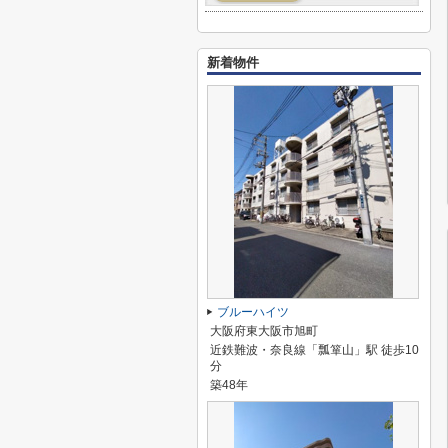
新着物件
ブルーハイツ
大阪府東大阪市旭町
近鉄難波・奈良線「瓢箪山」駅 徒歩10
分
築48年