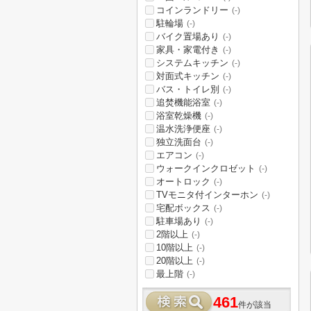
コインランドリー
(-)
駐輪場
(-)
バイク置場あり
(-)
家具・家電付き
(-)
システムキッチン
(-)
対面式キッチン
(-)
バス・トイレ別
(-)
追焚機能浴室
(-)
浴室乾燥機
(-)
温水洗浄便座
(-)
独立洗面台
(-)
エアコン
(-)
ウォークインクロゼット
(-)
オートロック
(-)
TVモニタ付インターホン
(-)
宅配ボックス
(-)
駐車場あり
(-)
2階以上
(-)
10階以上
(-)
20階以上
(-)
最上階
(-)
461
件が該当