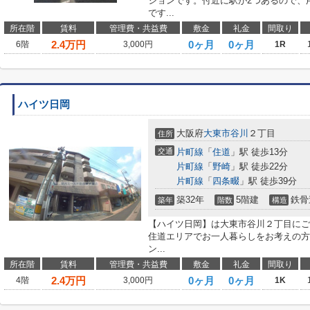
ションです。付近に駅が2つあるので、
です...
所在階
賃料
管理費・共益費
敷金
礼金
間取り
2.4
万円
0ヶ月
0ヶ月
6階
3,000円
1R
ハイツ日岡
大阪府
大東市
谷川
２丁目
住所
交通
片町線
「
住道
」駅 徒歩13分
片町線
「
野崎
」駅 徒歩22分
片町線
「
四条畷
」駅 徒歩39分
築32年
5階建
鉄骨
築年
階数
構造
【ハイツ日岡】は大東市谷川２丁目にご
住道エリアでお一人暮らしをお考えの方
ン...
所在階
賃料
管理費・共益費
敷金
礼金
間取り
2.4
万円
0ヶ月
0ヶ月
4階
3,000円
1K