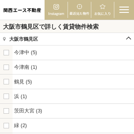
関西エース不動産
大阪市鶴見区で詳しく賃貸物件検索
大阪市鶴見区
今津中
(5)
今津南
(1)
鶴見
(5)
浜
(1)
茨田大宮
(3)
緑
(2)