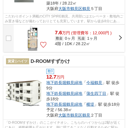
築18年 / 28.22㎡
大阪府
大阪市鶴見区
鶴見
５丁目
こだわりポイント満載のCITY SPIRE鶴見。共用部にはエレベータ・敷地内ご
み置き場などが備わっておりとても充実しています。駅から徒歩8分にある
物件なので、電車利用が多い方にオスス...
7.6
万
円
(管理費等：12,000円 )
0ヶ月
1ヶ月
敷金
礼金
4階 / 1DK / 28.22㎡
D-ROOMすずかけ
賃貸 | ハイツ
敷0
12.7
万円
地下鉄長堀鶴見緑地
「
今福鶴見
」駅 徒歩
9分
地下鉄長堀鶴見緑地
「
蒲生四丁目
」駅 徒
歩18分
地下鉄長堀鶴見緑地
「
横堤
」駅 徒歩18分
予定 / 56.38㎡
大阪府
大阪市鶴見区
鶴見
２丁目
「D-ROOMすずかけ」のここがイチオシ。こちらのハイツからは2駅が近く
にあり、移動範囲も広がります。朝に慌てることなく行動するために駅から