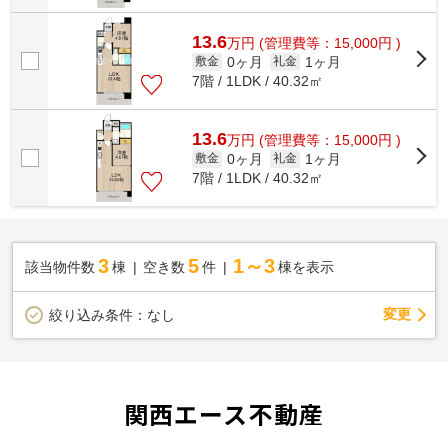
13.6
万
円
(管理費等：15,000円 )
0ヶ月
1ヶ月
敷金
礼金
7階 / 1LDK / 40.32㎡
13.6
万
円
(管理費等：15,000円 )
0ヶ月
1ヶ月
敷金
礼金
7階 / 1LDK / 40.32㎡
3
5
1～3
該当物件数
棟
空き数
件
棟を表示
変更
絞り込み条件：
なし
関西エース不動産