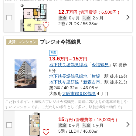
徒歩9分の駅近ハイツはいかがでしょうか...
12.7
万
円
(管理費等：6,500円 )
0ヶ月
2ヶ月
敷金
礼金
2階 / 2LDK / 56.38㎡
プレジオ今福鶴見
賃貸 | マンション
敷0
13.6
15
万円～
万円
地下鉄長堀鶴見緑地
「
今福鶴見
」駅 徒歩
6分
地下鉄長堀鶴見緑地
「
横堤
」駅 徒歩15分
地下鉄今里筋線
「
新森古市
」駅 徒歩21分
築2年 / 40.32㎡～46.08㎡
大阪府
大阪市鶴見区
鶴見
４丁目
こだわりポイント満載のプレジオ今福鶴見。周辺に2駅ありの電車通勤しや
すいマンションです。こだわりの条件として多い、駅徒歩6分の物件です。
築2年の築浅物件。地域に強い当社だから...
15
万
円
(管理費等：15,000円 )
0ヶ月
1ヶ月
敷金
礼金
5階 / 1LDK / 46.08㎡