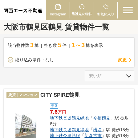
関西エース不動産
大阪市鶴見区鶴見 賃貸物件一覧
3
5
1～3
該当物件数
棟
空き数
件
棟を表示
変更
絞り込み条件：
なし
CITY SPIRE鶴見
賃貸 | マンション
敷0
7.6
万円
地下鉄長堀鶴見緑地
「
今福鶴見
」駅 徒歩
8分
地下鉄長堀鶴見緑地
「
横堤
」駅 徒歩15分
地下鉄今里筋線
「
新森古市
」駅 徒歩18分