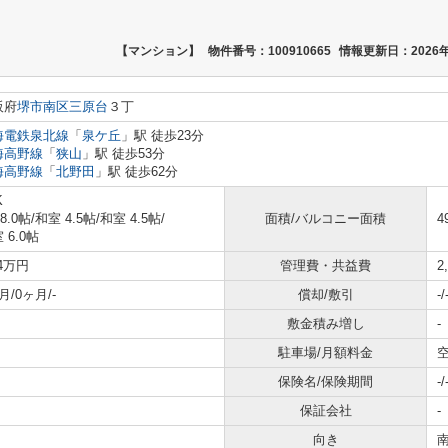
【マンション】
物件番号：100910665
情報更新日：2026年
阪府
堺市南区
三原台
３丁
海電鉄泉北線
「
泉ケ丘
」駅 徒歩23分
海高野線
「
狭山
」駅 徒歩53分
海高野線
「
北野田
」駅 徒歩62分
K
 8.0帖
/
和室 4.5帖
/
和室 4.5帖
/
面積/バルコニー面積
4
 6.0帖
74万円
管理費・共益費
2
月/0ヶ月/-
償却/敷引
-/
敷金積み増し
-
駐車場/月額料金
空
保険名/保険期間
-/
保証会社
-
向き