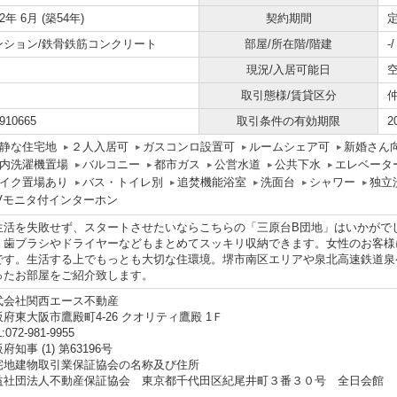
72年 6月 (築54年)
契約期間
定
ンション/鉄骨鉄筋コンクリート
部屋/所在階/階建
-
現況/入居可能日
取引態様/賃貸区分
910665
取引条件の有効期限
2
静な住宅地
２人入居可
ガスコンロ設置可
ルームシェア可
新婚さん
内洗濯機置場
バルコニー
都市ガス
公営水道
公共下水
エレベータ
イク置場あり
バス・トイレ別
追焚機能浴室
洗面台
シャワー
独立
Vモニタ付インターホン
生活を失敗せず、スタートさせたいならこちらの「三原台B団地」はいかがで
、歯ブラシやドライヤーなどもまとめてスッキリ収納できます。女性のお客様
です。生活する上でもっとも大切な住環境。堺市南区エリアや泉北高速鉄道泉
ったお部屋をご紹介致します。
式会社関西エース不動産
府東大阪市鷹殿町4-26 クオリティ鷹殿 1Ｆ
:072-981-9955
府知事 (1) 第63196号
宅地建物取引業保証協会の名称及び住所
益社団法人不動産保証協会 東京都千代田区紀尾井町３番３０号 全日会館