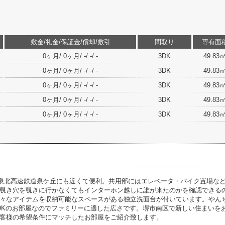
敷金/礼金/保証金/償却/敷引
間取り
専有面
0ヶ月/ 0ヶ月/ -/ -/ -
3DK
49.83
0ヶ月/ 0ヶ月/ -/ -/ -
3DK
49.83
0ヶ月/ 0ヶ月/ -/ -/ -
3DK
49.83
0ヶ月/ 0ヶ月/ -/ -/ -
3DK
49.83
0ヶ月/ 0ヶ月/ -/ -/ -
3DK
49.83
泉北高速鉄道泉ケ丘にも近くて便利。共用部にはエレベータ・バイク置場な
覗き穴を覗きに行かなくてもインターホン越しに誰が来たのかを確認できる
々なアイテムを収納可能なスペースがある独立洗面台が付いています。やん
DKのお部屋なのでファミリーに適した広さです。堺市南区で新しい住まいを
客様の希望条件にマッチしたお部屋をご紹介致します。