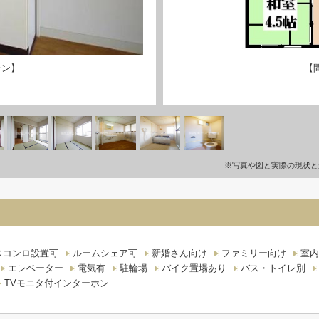
チン】
【
※写真や図と実際の現状と
スコンロ設置可
ルームシェア可
新婚さん向け
ファミリー向け
室内
エレベーター
電気有
駐輪場
バイク置場あり
バス・トイレ別
TVモニタ付インターホン