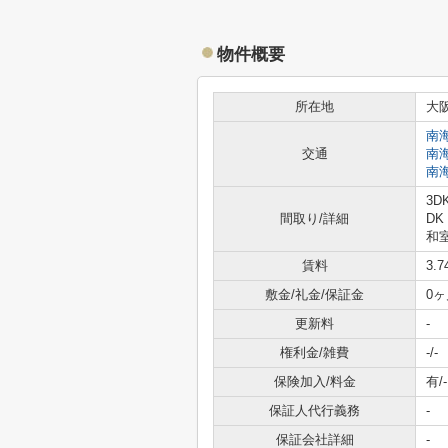
物件概要
所在地
大
南
交通
南
南
3D
間取り/詳細
DK
和室
賃料
3.
敷金/礼金/保証金
0ヶ
更新料
-
権利金/雑費
-/-
保険加入/料金
有/-
保証人代行義務
-
保証会社詳細
-