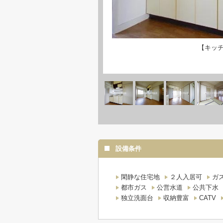
【キッ
設備条件
閑静な住宅地
２人入居可
ガ
都市ガス
公営水道
公共下水
独立洗面台
収納豊富
CATV