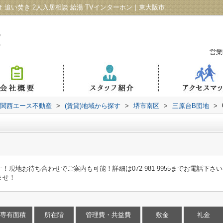
三原台B団地の詳細ページ｜ファミリー向け 追い焚き 2人入居相談 給湯 TVインターホン｜東大阪市・四條畷市・大東市の賃貸情報 - 関西エース不動産
営業
 関西エース不動産
>
(賃貸)地域から探す
>
堺市南区
>
三原台B団地
>
地お待ち合わせでご案内も可能！詳細は072-981-9955までお電話下さい！
いませ！
専有面積
所在階
管理費・共益費
敷金
礼金