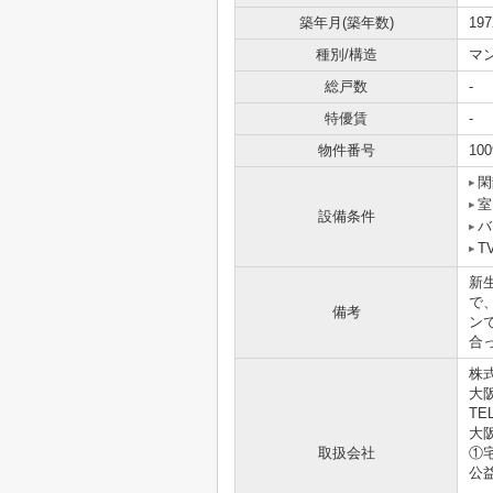
築年月(築年数)
19
種別/構造
マ
総戸数
-
特優賃
-
物件番号
100
閑
室
設備条件
バ
T
新
で
備考
ン
合
株
大阪
TEL
大阪
取扱会社
①
公