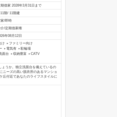
期借家 2028年3月31日まで
/ 11階/ 11階建
空家/即時
仲介/定期借家権
026年08月12日
向け
ファミリー向け
ー
電気有
駐輪場
洗面台
収納豊富
CATV
しょうか。独立洗面台を備えているの
にニーズの高い脱衣所のあるマンショ
ケ丘付近であなたのライフスタイルに