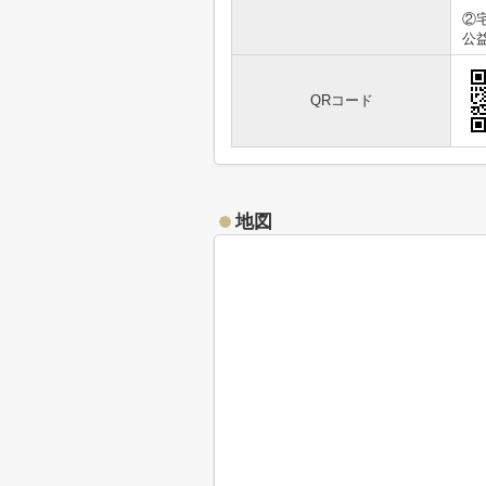
②
公
QRコード
地図