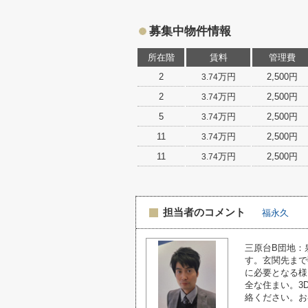
募集中物件情報
所在階
賃料
管理費
2
万円
2,500円
3.74
2
万円
2,500円
3.74
5
万円
2,500円
3.74
11
万円
2,500円
3.74
11
万円
2,500円
3.74
担当者のコメント
福永久
三原台B団地：
す。玄関先まで
に必要となる様
全な住まい。3
絡ください。お