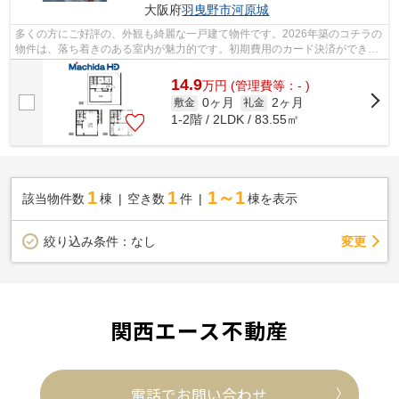
大阪府
羽曳野市
河原城
多くの方にご好評の、外観も綺麗な一戸建て物件です。2026年築のコチラの
物件は、落ち着きのある室内が魅力的です。初期費用のカード決済ができま
す。羽曳野市にある近鉄南大阪線高鷲...
14.9
万
円
(管理費等：- )
0ヶ月
2ヶ月
敷金
礼金
1-2階 / 2LDK / 83.55㎡
1
1
1～1
該当物件数
棟
空き数
件
棟を表示
変更
絞り込み条件：
なし
関西エース不動産
電話でお問い合わせ