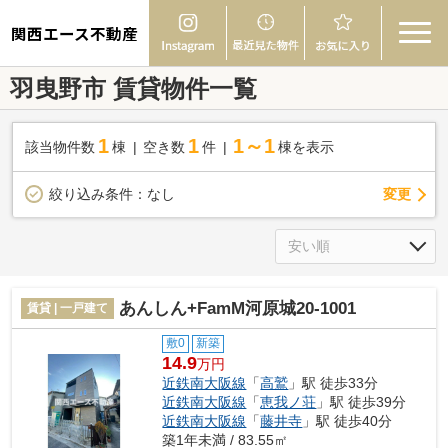
関西エース不動産
羽曳野市 賃貸物件一覧
1
1
1～1
該当物件数
棟
空き数
件
棟を表示
変更
絞り込み条件：
なし
あんしん+FamM河原城20-1001
賃貸 | 一戸建て
敷0
新築
14.9
万円
近鉄南大阪線
「
高鷲
」駅 徒歩33分
近鉄南大阪線
「
恵我ノ荘
」駅 徒歩39分
近鉄南大阪線
「
藤井寺
」駅 徒歩40分
築1年未満 / 83.55㎡