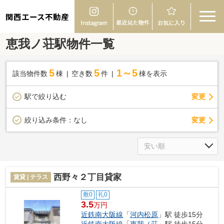
関西エース不動産
恵我ノ荘駅物件一覧
5
5
1～5
該当物件数
棟
空き数
件
棟を表示
駅で絞り込む
変更
変更
絞り込み条件：
なし
西野々２丁目貸家
賃貸 | テラス
敷0
礼0
3.5
万円
近鉄南大阪線
「
河内松原
」駅 徒歩15分
近鉄南大阪線
「
恵我ノ荘
」駅 徒歩15分