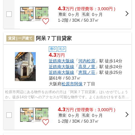
じて路線を選ぶことができます。歩いて1...
4.3
万
円
(管理費等：3,000円 )
0ヶ月
0ヶ月
敷金
礼金
1-2階 / 3DK / 50.37㎡
阿呆７丁目貸家
賃貸 | 一戸建て
敷0
礼0
4.3
万円
近鉄南大阪線
「
河内松原
」駅 徒歩14分
近鉄南大阪線
「
高見ノ里
」駅 徒歩24分
近鉄南大阪線
「
恵我ノ荘
」駅 徒歩25分
築61年 / 50.37㎡
大阪府
松原市
阿保
７丁目
松原市周辺にある物件をお求めの方は「阿呆７丁目貸家」はいかがでしょう
か。徒歩14分で駅へのアクセスが可能な物件です。よくお出かけをする方に
も便利な、2駅利用可能な一戸建てです...
4.3
万
円
(管理費等：3,000円 )
0ヶ月
0ヶ月
敷金
礼金
1-2階 / 3DK / 50.37㎡