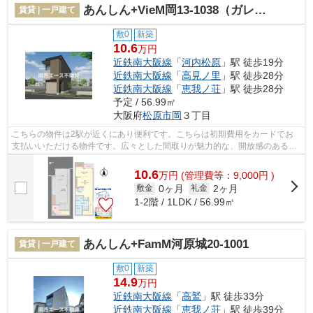
あんしん+VieM岡13-1038（ガレージハウス）
賃貸 | 一戸建て
敷0
新築
10.6
万円
近鉄南大阪線
「
河内松原
」駅 徒歩19分
近鉄南大阪線
「
高見ノ里
」駅 徒歩28分
近鉄南大阪線
「
恵我ノ荘
」駅 徒歩28分
予定 / 56.99㎡
大阪府
松原市
岡
３丁目
こちらの物件は2駅が近くにあり便利です。こちらは初期費用をカードでお
支払いいただける物件です。広々とした間取りが魅力的な、開放感のある一
戸建ての物件です。関西エース不動産で...
10.6
万
円
(管理費等：9,000円 )
0ヶ月
2ヶ月
敷金
礼金
1-2階 / 1LDK / 56.99㎡
あんしん+FamM河原城20-1001
賃貸 | 一戸建て
敷0
新築
14.9
万円
近鉄南大阪線
「
高鷲
」駅 徒歩33分
近鉄南大阪線
「
恵我ノ荘
」駅 徒歩39分