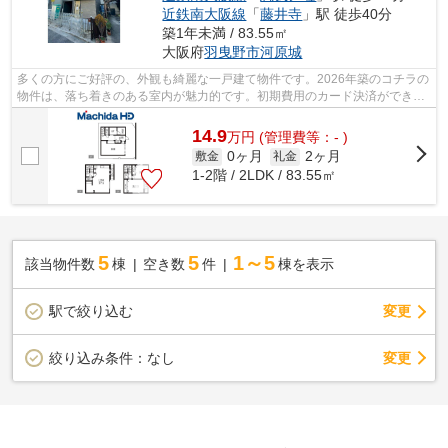
近鉄南大阪線
「
藤井寺
」駅 徒歩40分
築1年未満 / 83.55㎡
大阪府
羽曳野市
河原城
多くの方にご好評の、外観も綺麗な一戸建て物件です。2026年築のコチラの
物件は、落ち着きのある室内が魅力的です。初期費用のカード決済ができま
す。羽曳野市にある近鉄南大阪線高鷲...
14.9
万
円
(管理費等：- )
0ヶ月
2ヶ月
敷金
礼金
1-2階 / 2LDK / 83.55㎡
5
5
1～5
該当物件数
棟
空き数
件
棟を表示
駅で絞り込む
変更
変更
絞り込み条件：
なし