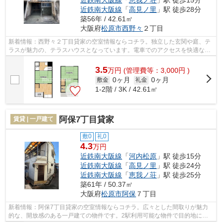
近鉄南大阪線
「
高見ノ里
」駅 徒歩28分
築56年 / 42.61㎡
大阪府
松原市
西野々
２丁目
新着情報：西野々２丁目貸家の空室情報ならコチラ。独立した玄関や庭、テ
ラスが魅力の、テラスハウスとなっています。電車でのアクセスを快適なも
のにする、2駅利用可能な物件です。こ...
3.5
万
円
(管理費等：3,000円 )
0ヶ月
0ヶ月
敷金
礼金
1-2階 / 3K / 42.61㎡
阿保7丁目貸家
賃貸 | 一戸建て
敷0
礼0
4.3
万円
近鉄南大阪線
「
河内松原
」駅 徒歩15分
近鉄南大阪線
「
高見ノ里
」駅 徒歩24分
近鉄南大阪線
「
恵我ノ荘
」駅 徒歩25分
築61年 / 50.37㎡
大阪府
松原市
阿保
７丁目
新着情報：阿保7丁目貸家の空室情報ならコチラ。広々とした間取りが魅力
的な、開放感のある一戸建ての物件です。2駅利用可能な物件で目的地に応