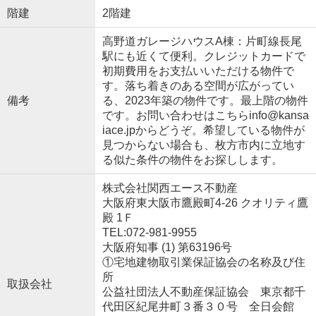
階建
2階建
高野道ガレージハウスA棟：片町線長尾
駅にも近くて便利。クレジットカードで
初期費用をお支払いいただける物件で
す。落ち着きのある空間が広がってい
備考
る、2023年築の物件です。最上階の物件
です。お問い合わせはこちらinfo@kansa
iace.jpからどうぞ。希望している物件が
見つからない場合も、枚方市内に立地す
る似た条件の物件をお探しします。
株式会社関西エース不動産
大阪府東大阪市鷹殿町4-26 クオリティ鷹
殿 1Ｆ
TEL:072-981-9955
大阪府知事 (1) 第63196号
①宅地建物取引業保証協会の名称及び住
所
取扱会社
公益社団法人不動産保証協会 東京都千
代田区紀尾井町３番３０号 全日会館