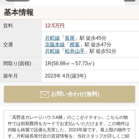
基本情報
賃料
12.5万円
片町線
「
長尾
」駅 徒歩45分
交通
京阪本線
「
樟葉
」駅 徒歩47分
片町線
「
松井山手
」駅 徒歩51分
間取り(面積)
1R(56.99㎡～57.73㎡)
築年月
2023年 4月(築3年)
お問い合わせ(無料)
「高野道ガレージハウスA棟」のここがイチオシ。こちらの物
件では初期費用をカードでお支払いいただけます。この物件は
内観も綺麗で設備も充実した、2023年築です。最上階の物件で
す。片町線長尾付近の賃貸情報を、当社スタッフが詳しくご紹