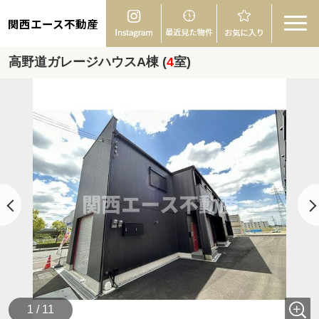
関西エース不動産
高野道ガレージハウスA棟 (
4
室)
1 / 11