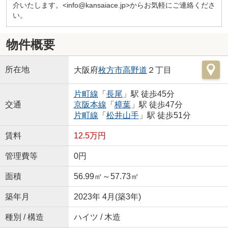
介いたします。<info@kansaiace.jp>からお気軽にご連絡くださ
い。
物件概要
所在地
大阪府
枚方市
高野道
２丁目
片町線
「
長尾
」駅 徒歩45分
交通
京阪本線
「
樟葉
」駅 徒歩47分
片町線
「
松井山手
」駅 徒歩51分
賃料
12.5万円
管理費等
0円
面積
56.99㎡～57.73㎡
築年月
2023年 4月(築3年)
種別 / 構造
ハイツ / 木造