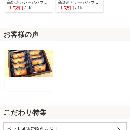
高野道ガレージハウスB棟
高野道ガレージハウスC棟
11.5
万
円
/ 1K
11.5
万
円
/ 1K
お客様の声
こだわり特集
ペット可賃貸物件を探す