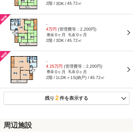
2階
45.72㎡
3DK
-
4万円
(管理費等：2,200円)
0ヶ月
0ヶ月
敷金
礼金
2階
45.72㎡
3DK
-
4.25万円
(管理費等：2,200円)
0ヶ月
0ヶ月
敷金
礼金
2階
1LDK＋1S(納戸)
45.72㎡
2
残り
件を表示する
周辺施設