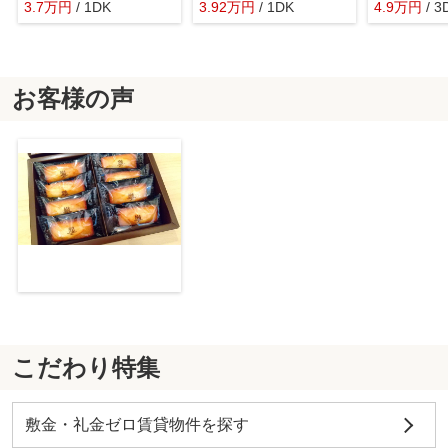
3.7
万
円
/ 1DK
3.92
万
円
/ 1DK
4.9
万
円
/ 3
お客様の声
こだわり特集
敷金・礼金ゼロ賃貸物件を探す