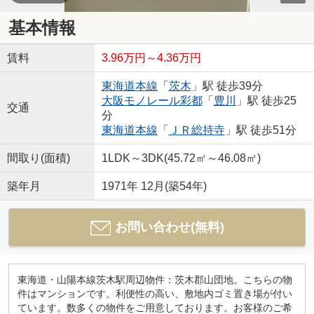
基本情報
賃料
3.96万円～4.36万円
東海道本線
「
茨木
」駅 徒歩39分
大阪モノレール彩都
「
豊川
」駅 徒歩25
交通
分
東海道本線
「
ＪＲ総持寺
」駅 徒歩51分
間取り(面積)
1LDK～3DK(45.72㎡～46.08㎡)
築年月
1971年 12月(築54年)
お問い合わせ(無料)
東海道・山陽本線茨木駅周辺物件：茨木郡山団地。こちらの物
件はマンションです。利便性の高い、敷地内ゴミ置き場が付い
ています。数多くの物件をご用意しております。お客様のご希