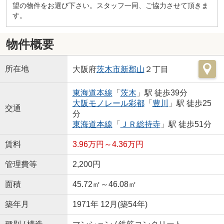
望の物件をお選び下さい。スタッフ一同、ご協力させて頂きま
す。
物件概要
所在地
大阪府
茨木市
新郡山
２丁目
東海道本線
「
茨木
」駅 徒歩39分
大阪モノレール彩都
「
豊川
」駅 徒歩25
交通
分
東海道本線
「
ＪＲ総持寺
」駅 徒歩51分
賃料
3.96万円～4.36万円
管理費等
2,200円
面積
45.72㎡～46.08㎡
築年月
1971年 12月(築54年)