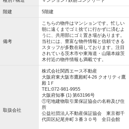
種別 / 構造
マンション / 鉄筋コンクリート
階建
5階建
こちらの物件はマンションです。忙しい
朝に遠くまでゴミ捨てに行かずに済むよ
うに、共用部にゴミ置き場があります。
備考
当社には、豊富な物件情報と信頼できる
スタッフが多数在籍しております。注目
されている茨木市や東海道・山陽本線茨
木付近の物件情報も満載です。
株式会社関西エース不動産
大阪府東大阪市鷹殿町4-26 クオリティ鷹
殿 1Ｆ
TEL:072-981-9955
大阪府知事 (1) 第63196号
①宅地建物取引業保証協会の名称及び住
所
取扱会社
公益社団法人不動産保証協会 東京都千
代田区紀尾井町３番３０号 全日会館