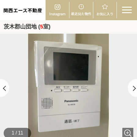
関西エース不動産
茨木郡山団地 (
5
室)
1 / 11