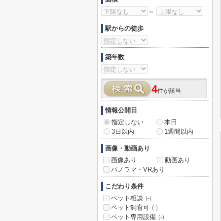
～
駅からの徒歩
築年数
4
件が該当
情報公開日
指定しない
本日
3日以内
1週間以内
画像・動画あり
画像あり
動画あり
パノラマ・VRあり
こだわり条件
ペット相談
(-)
ペット飼育可
(-)
ペット専用設備
(-)