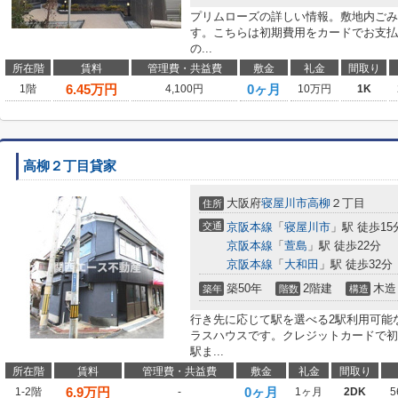
プリムローズの詳しい情報。敷地内ごみ
す。こちらは初期費用をカードでお支払
の...
所在階
賃料
管理費・共益費
敷金
礼金
間取り
6.45
万円
0ヶ月
1階
4,100円
10万円
1K
高柳２丁目貸家
大阪府
寝屋川市
高柳
２丁目
住所
交通
京阪本線
「
寝屋川市
」駅 徒歩15
京阪本線
「
萱島
」駅 徒歩22分
京阪本線
「
大和田
」駅 徒歩32分
築50年
2階建
木造
築年
階数
構造
行き先に応じて駅を選べる2駅利用可能
ラスハウスです。クレジットカードで初
駅ま...
所在階
賃料
管理費・共益費
敷金
礼金
間取り
6.9
万円
0ヶ月
1-2階
-
1ヶ月
2DK
5