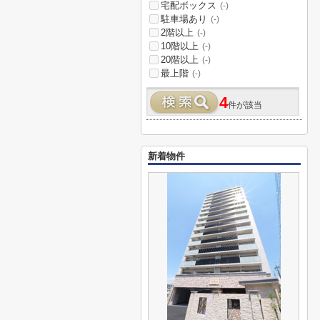
宅配ボックス
(-)
駐車場あり
(-)
2階以上
(-)
10階以上
(-)
20階以上
(-)
最上階
(-)
4
件が該当
新着物件