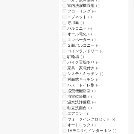
(-)
室内洗濯機置場
(-)
フローリング
(-)
メゾネット
(-)
専用庭
(-)
バルコニー
(-)
オール電化
(-)
エレベーター
(-)
２面バルコニー
(-)
コインランドリー
(-)
駐輪場
(-)
バイク置場あり
(-)
家具・家電付き
(-)
システムキッチン
(-)
対面式キッチン
(-)
バス・トイレ別
(-)
追焚機能浴室
(-)
浴室乾燥機
(-)
温水洗浄便座
(-)
独立洗面台
(-)
エアコン
(-)
ウォークインクロゼット
(-)
オートロック
(-)
TVモニタ付インターホン
(-)