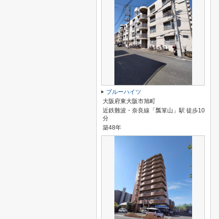
ブルーハイツ
大阪府東大阪市旭町
近鉄難波・奈良線「瓢箪山」駅 徒歩10
分
築48年