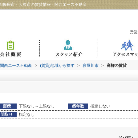
條畷市・大東市の賃貸情報 - 関西エース不動産
営業
 関西エース不動産
>
(賃貸)地域から探す
>
寝屋川市
>
高柳の賃貸
面積
下限なし～上限なし
築年数
指定しない
間取り
指定なし