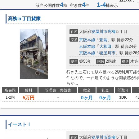
並び順：
4
4
1-4
該当公開件数
棟 空き数
件
棟表示
高柳５丁目貸家
大阪府
寝屋川市
高柳
５丁目
住所
交通
京阪本線
「
萱島
」駅 徒歩22分
京阪本線
「
大和田
」駅 徒歩24分
京阪本線
「
寝屋川市
」駅 徒歩26
築53年
2階建
木造
築年
階数
構造
行き先に応じて駅を選べる2駅利用可能
件なので、一戸建てのような開放感が得
らか...
所在階
賃料
管理費・共益費
敷金
礼金
間取り
5
万円
0ヶ月
0ヶ月
1-2階
-
3DK
4
イーストⅠ
大阪府
寝屋川市
高柳
５丁目
住所