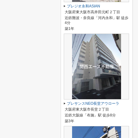
プレジオ永和ASIAN
大阪府東大阪市高井田元町２丁目
近鉄難波・奈良線「河内永和」駅 徒歩
4分
築1年
プレサンスNEO長堂アウローラ
大阪府東大阪市長堂２丁目
近鉄大阪線「布施」駅 徒歩8分
築3年