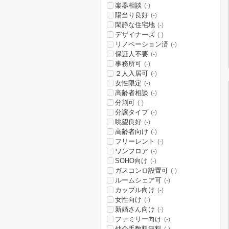
楽器相談
(-)
陽当り良好
(-)
閑静な住宅地
(-)
デザイナーズ
(-)
リノベーション済
(-)
保証人不要
(-)
事務所可
(-)
２人入居可
(-)
女性限定
(-)
高齢者相談
(-)
分割可
(-)
分譲タイプ
(-)
眺望良好
(-)
高齢者向け
(-)
フリーレント
(-)
ワンフロア
(-)
SOHO向け
(-)
ガスコンロ設置可
(-)
ルームシェア可
(-)
カップル向け
(-)
女性向け
(-)
新婚さん向け
(-)
ファミリー向け
(-)
仲介手数料無料