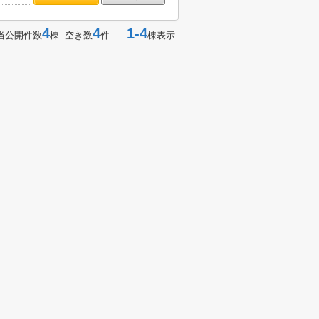
4
4
1-4
当公開件数
棟 空き数
件
棟表示