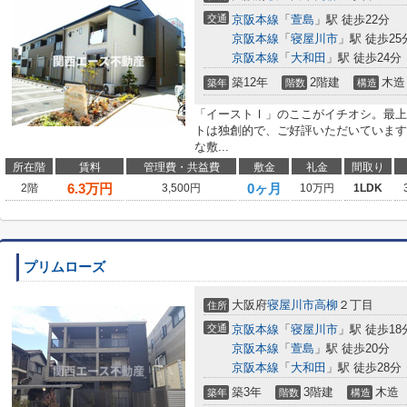
交通
京阪本線
「
萱島
」駅 徒歩22分
京阪本線
「
寝屋川市
」駅 徒歩25
京阪本線
「
大和田
」駅 徒歩24分
築12年
2階建
木造
築年
階数
構造
「イーストⅠ」のここがイチオシ。最上
トは独創的で、ご好評いただいています
な敷...
所在階
賃料
管理費・共益費
敷金
礼金
間取り
6.3
万円
0ヶ月
2階
3,500円
10万円
1LDK
プリムローズ
大阪府
寝屋川市
高柳
２丁目
住所
交通
京阪本線
「
寝屋川市
」駅 徒歩18
京阪本線
「
萱島
」駅 徒歩20分
京阪本線
「
大和田
」駅 徒歩28分
築3年
3階建
木造
築年
階数
構造