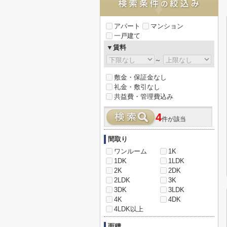
アパート
マンション
一戸建て
▼賃料
～
敷金・保証金なし
礼金・敷引なし
共益費・管理費込み
4
件が該当
間取り
ワンルーム
1K
1DK
1LDK
2K
2DK
2LDK
3K
3DK
3LDK
4K
4DK
4LDK以上
面積