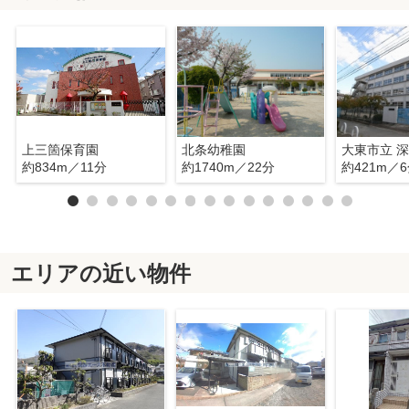
上三箇保育園
北条幼稚園
大東市立 
約834m／11分
約1740m／22分
約421m／
エリアの近い物件