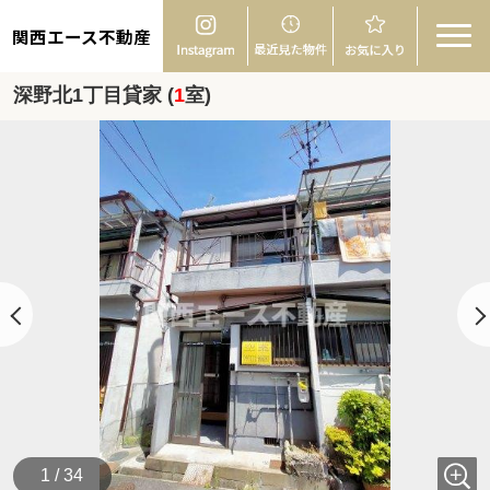
関西エース不動産
深野北1丁目貸家 (
1
室)
1 / 34