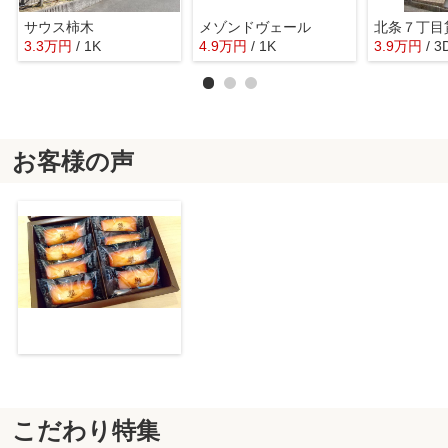
サウス柿木
メゾンドヴェール
北条７丁目
3.3
万
円
/ 1K
4.9
万
円
/ 1K
3.9
万
円
/ 3
お客様の声
こだわり特集