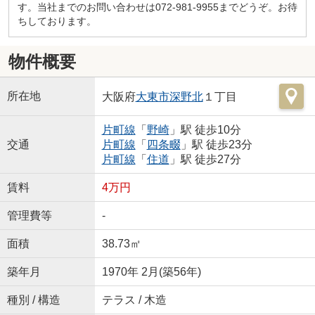
す。当社までのお問い合わせは072-981-9955までどうぞ。お待
ちしております。
物件概要
所在地
大阪府
大東市
深野北
１丁目
片町線
「
野崎
」駅 徒歩10分
交通
片町線
「
四条畷
」駅 徒歩23分
片町線
「
住道
」駅 徒歩27分
賃料
4万円
管理費等
-
面積
38.73㎡
築年月
1970年 2月(築56年)
種別 / 構造
テラス / 木造