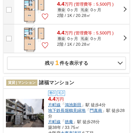
4.4
万
円
(管理費等：5,500円 )
0ヶ月
0ヶ月
敷金
礼金
2階 / 1K / 20.28㎡
4.4
万
円
(管理費等：5,500円 )
0ヶ月
0ヶ月
敷金
礼金
2階 / 1K / 20.28㎡
1
残り
件を表示する
諸福マンション
賃貸 | マンション
敷0
礼0
4.4
万円
片町線
「
鴻池新田
」駅 徒歩4分
地下鉄長堀鶴見緑地
「
門真南
」駅 徒歩28
分
片町線
「
徳庵
」駅 徒歩28分
築38年 / 33.75㎡
大阪府
大東市
諸福
６丁目