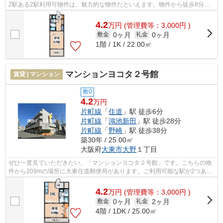
2駅ある2駅利用可物件は、魅力的な物件だといえます。物件から徒歩8分に
駅のある、駅近の物件となっています...
4.2
万
円
(管理費等：3,000円 )
0ヶ月
0ヶ月
敷金
礼金
1階 / 1K / 22.00㎡
マンションヨコタ２号館
賃貸 | マンション
敷0
4.2
万円
片町線
「
住道
」駅 徒歩6分
片町線
「
鴻池新田
」駅 徒歩28分
片町線
「
野崎
」駅 徒歩38分
築30年 / 25.00㎡
大阪府
大東市
大野
１丁目
ぜひ一度見ていただきたい、「マンションヨコタ２号館」です。こちらの物
件から209mの場所に大東住道郵便局があります。ご利用可能な駅が2つあ
り、行き先に応じて乗車駅の使い分けがで...
4.2
万
円
(管理費等：3,000円 )
0ヶ月
2ヶ月
敷金
礼金
4階 / 1DK / 25.00㎡