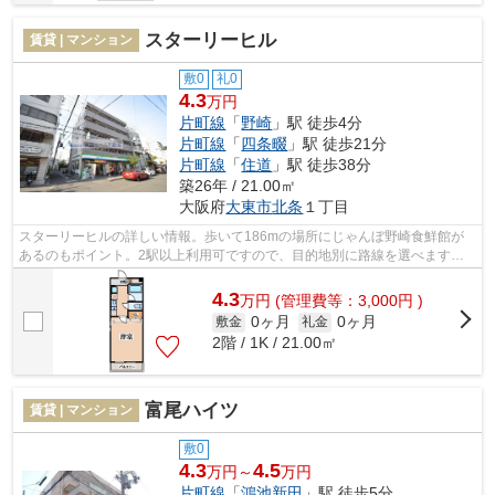
スターリーヒル
賃貸 | マンション
敷0
礼0
4.3
万円
片町線
「
野崎
」駅 徒歩4分
片町線
「
四条畷
」駅 徒歩21分
片町線
「
住道
」駅 徒歩38分
築26年 / 21.00㎡
大阪府
大東市
北条
１丁目
スターリーヒルの詳しい情報。歩いて186mの場所にじゃんぼ野崎食鮮館が
あるのもポイント。2駅以上利用可ですので、目的地別に路線を選べます
ね。敷地内ごみ置き場があるのでゴミの持ち...
4.3
万
円
(管理費等：3,000円 )
0ヶ月
0ヶ月
敷金
礼金
2階 / 1K / 21.00㎡
富尾ハイツ
賃貸 | マンション
敷0
4.3
4.5
万円～
万円
片町線
「
鴻池新田
」駅 徒歩5分