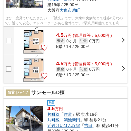
築19年 / 25.00㎡
大阪府
大東市
扇町
ぜひ一度見ていただきたい、「誠光」です。大東中央病院まで徒歩6分なの
で、近くて安心。エレベーターがある物件です。2駅利用可能でとても利便
性の高いマンションです。不動産につい...
4.5
万
円
(管理費等：5,000円 )
0ヶ月
0万円
敷金
礼金
5階 / 1R / 25.00㎡
4.5
万
円
(管理費等：5,000円 )
0ヶ月
0万円
敷金
礼金
6階 / 1R / 25.00㎡
サンモールD棟
賃貸 | ハイツ
敷0
4.5
万円
片町線
「
住道
」駅 徒歩16分
片町線
「
鴻池新田
」駅 徒歩21分
近鉄けいはんな線
「
吉田
」駅 徒歩41分