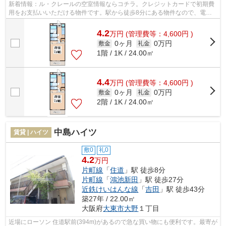
新着情報：ル・クレールの空室情報ならコチラ。クレジットカードで初期費
用をお支払いいただける物件です。駅から徒歩8分にある物件なので、電車
利用が多い方にオススメです。最上階の...
4.2
万
円
(管理費等：4,600円 )
0ヶ月
0万円
敷金
礼金
1階 / 1K / 24.00㎡
4.4
万
円
(管理費等：4,600円 )
0ヶ月
0万円
敷金
礼金
2階 / 1K / 24.00㎡
中島ハイツ
賃貸 | ハイツ
敷0
礼0
4.2
万円
片町線
「
住道
」駅 徒歩8分
片町線
「
鴻池新田
」駅 徒歩27分
近鉄けいはんな線
「
吉田
」駅 徒歩43分
築27年 / 22.00㎡
大阪府
大東市
大野
１丁目
近場にローソン 住道駅前(394m)があるので急な買い物にも便利です。最寄が