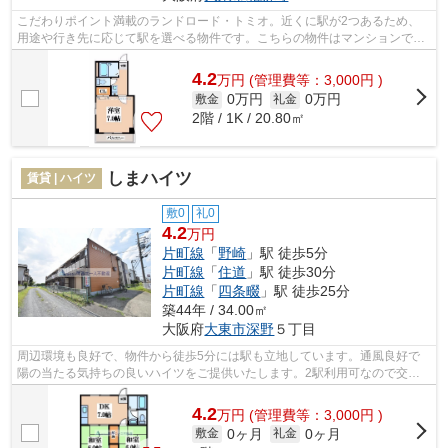
こだわりポイント満載のランドロード・トミオ。近くに駅が2つあるため、
用途や行き先に応じて駅を選べる物件です。こちらの物件はマンションで
す。この物件は駅から徒歩1分の物件です...
4.2
万
円
(管理費等：3,000円 )
0万円
0万円
敷金
礼金
2階 / 1K / 20.80㎡
しまハイツ
賃貸 | ハイツ
敷0
礼0
4.2
万円
片町線
「
野崎
」駅 徒歩5分
片町線
「
住道
」駅 徒歩30分
片町線
「
四条畷
」駅 徒歩25分
築44年 / 34.00㎡
大阪府
大東市
深野
５丁目
周辺環境も良好で、物件から徒歩5分には駅も立地しています。通風良好で
陽の当たる気持ちの良いハイツをご提供いたします。2駅利用可なので交通
の利便性が格段に良くなるのが魅力です...
4.2
万
円
(管理費等：3,000円 )
0ヶ月
0ヶ月
敷金
礼金