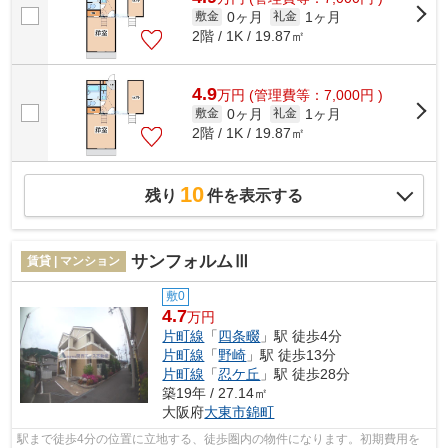
0ヶ月
1ヶ月
敷金
礼金
2階 / 1K / 19.87㎡
4.9
万
円
(管理費等：7,000円 )
0ヶ月
1ヶ月
敷金
礼金
2階 / 1K / 19.87㎡
10
残り
件を表示する
サンフォルムⅢ
賃貸 | マンション
敷0
4.7
万円
片町線
「
四条畷
」駅 徒歩4分
片町線
「
野崎
」駅 徒歩13分
片町線
「
忍ケ丘
」駅 徒歩28分
築19年 / 27.14㎡
大阪府
大東市
錦町
駅まで徒歩4分の位置に立地する、徒歩圏内の物件になります。初期費用を