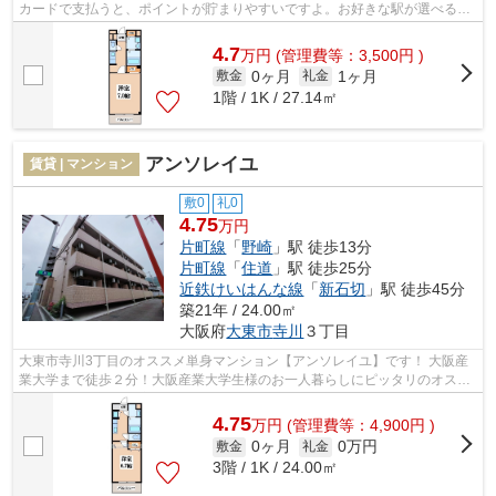
カードで支払うと、ポイントが貯まりやすいですよ。お好きな駅が選べるの
が2駅利用可物件のメリットです。自走...
4.7
万
円
(管理費等：3,500円 )
0ヶ月
1ヶ月
敷金
礼金
1階 / 1K / 27.14㎡
アンソレイユ
賃貸 | マンション
敷0
礼0
4.75
万円
片町線
「
野崎
」駅 徒歩13分
片町線
「
住道
」駅 徒歩25分
近鉄けいはんな線
「
新石切
」駅 徒歩45分
築21年 / 24.00㎡
大阪府
大東市
寺川
３丁目
大東市寺川3丁目のオススメ単身マンション【アンソレイユ】です！ 大阪産
業大学まで徒歩２分！大阪産業大学生様のお一人暮らしにピッタリのオスス
メマンションです！家賃も４万円台か...
4.75
万
円
(管理費等：4,900円 )
0ヶ月
0万円
敷金
礼金
3階 / 1K / 24.00㎡