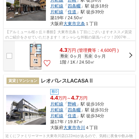
片町線
「
野崎
」駅 徒歩8分
片町線
「
四条畷
」駅 徒歩18分
片町線
「
住道
」駅 徒歩39分
築19年 / 24.50㎡
大阪府
大東市
北条
１丁目
【アルミュール桜ヶ丘Ⅱ番館】大東市北条１丁目にございますオススメ賃貸
のご紹介をさせていただきます！ オシャレな外観の築浅ハイツ！2007年築
で室内設備も充実のオススメ賃貸が家賃...
4.3
万
円
(管理費等：4,600円 )
0ヶ月
0ヶ月
敷金
礼金
1階 / 1K / 24.50㎡
レオパレスLACASAⅡ
賃貸 | マンション
敷0
4.4
4.7
万円～
万円
片町線
「
野崎
」駅 徒歩16分
片町線
「
四条畷
」駅 徒歩31分
片町線
「
住道
」駅 徒歩34分
築17年 / 19.87㎡
大阪府
大東市
寺川
４丁目
近くにファミリーマート大東寺川店(122m)があるので、気軽に夜食や飲み物