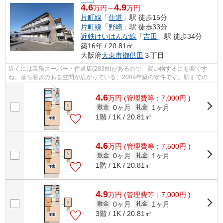
4.6
4.9
万円～
万円
片町線
「
住道
」駅 徒歩15分
片町線
「
野崎
」駅 徒歩33分
近鉄けいはんな線
「
吉田
」駅 徒歩34分
築16年 / 20.81㎡
大阪府
大東市
御供田
３丁目
近くには業務スーパー・住道店(283m)があるので、買い物するにも楽です
ね。落ち着きのある空間が広がっている、2009年築の物件です。駅までのア
クセスも快適な、徒歩15分に位置する物...
4.6
万
円
(管理費等：7,000円 )
0ヶ月
1ヶ月
敷金
礼金
1階 / 1K / 20.81㎡
4.6
万
円
(管理費等：7,500円 )
0ヶ月
1ヶ月
敷金
礼金
1階 / 1K / 20.81㎡
4.9
万
円
(管理費等：7,000円 )
0ヶ月
1ヶ月
敷金
礼金
3階 / 1K / 20.81㎡