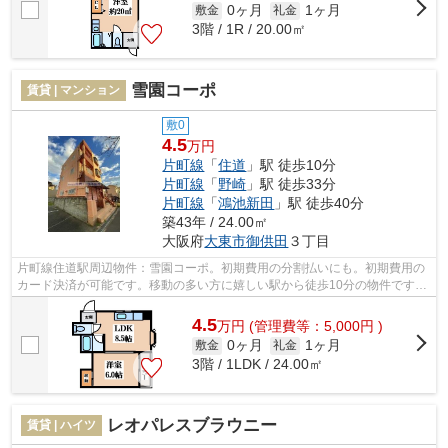
0ヶ月
1ヶ月
敷金
礼金
3階 / 1R / 20.00㎡
雪園コーポ
賃貸 | マンション
敷0
4.5
万円
片町線
「
住道
」駅 徒歩10分
片町線
「
野崎
」駅 徒歩33分
片町線
「
鴻池新田
」駅 徒歩40分
築43年 / 24.00㎡
大阪府
大東市
御供田
３丁目
片町線住道駅周辺物件：雪園コーポ。初期費用の分割払いにも。初期費用の
カード決済が可能です。移動の多い方に嬉しい駅から徒歩10分の物件です。
上階からの音が聞こえないのが最上階...
4.5
万
円
(管理費等：5,000円 )
0ヶ月
1ヶ月
敷金
礼金
3階 / 1LDK / 24.00㎡
レオパレスブラウニー
賃貸 | ハイツ