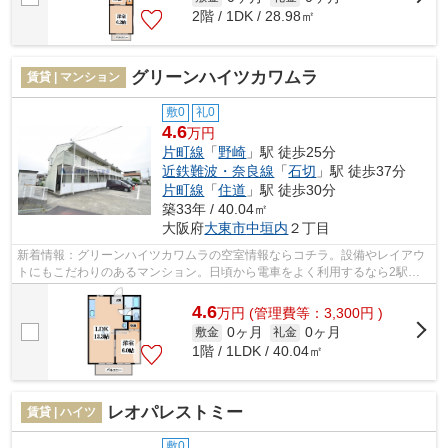
2階 / 1DK / 28.98㎡
グリーンハイツカワムラ
賃貸 | マンション
敷0
礼0
4.6
万円
片町線
「
野崎
」駅 徒歩25分
近鉄難波・奈良線
「
石切
」駅 徒歩37分
片町線
「
住道
」駅 徒歩30分
築33年 / 40.04㎡
大阪府
大東市
中垣内
２丁目
新着情報：グリーンハイツカワムラの空室情報ならコチラ。設備やレイアウ
トにもこだわりのあるマンション。日頃から電車をよく利用するなら2駅利
用可物件をお選びください。利便性の高...
4.6
万
円
(管理費等：3,300円 )
0ヶ月
0ヶ月
敷金
礼金
1階 / 1LDK / 40.04㎡
レオパレストミー
賃貸 | ハイツ
敷0