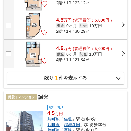
2階 / 1R / 23.12㎡
4.5
万
円
(管理費等：5,000円 )
0ヶ月
10万円
敷金
礼金
2階 / 1R / 30.29㎡
4.5
万
円
(管理費等：5,000円 )
0ヶ月
10万円
敷金
礼金
4階 / 1R / 21.84㎡
1
残り
件を表示する
誠光
賃貸 | マンション
敷0
礼0
4.5
万円
片町線
「
住道
」駅 徒歩8分
片町線
「
鴻池新田
」駅 徒歩30分
片町線
「
野崎
」駅 徒歩39分