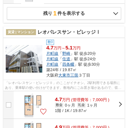
1
残り
件を表示する
レオパレスサン・ビレッジⅠ
賃貸 | マンション
敷0
4.7
5.1
万円～
万円
片町線
「
野崎
」駅 徒歩20分
片町線
「
住道
」駅 徒歩24分
片町線
「
四条畷
」駅 徒歩30分
築24年 / 19.87㎡
大阪府
大東市
三箇
３丁目
「レオパレスサン・ビレッジⅡ」のここがイチオシ。2駅利用できる場所に
あり、乗車駅の使い分けができます。敷地内にごみ置き場があるので、収集
日にたくさんのゴミ出しがしやすいです...
4.7
万
円
(管理費等：7,000円 )
0ヶ月
1ヶ月
敷金
礼金
1階 / 1K / 19.87㎡
4.9
万
円
(管理費等：7,000円 )