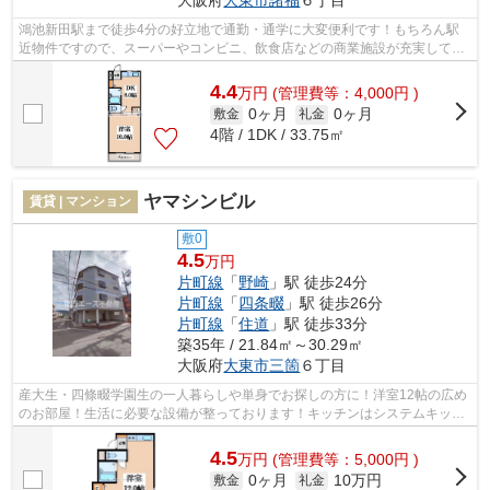
鴻池新田駅まで徒歩4分の好立地で通勤・通学に大変便利です！もちろん駅
近物件ですので、スーパーやコンビニ、飲食店などの商業施設が充実してお
ります！また、バイク駐車可能！車利用...
4.4
万
円
(管理費等：4,000円 )
0ヶ月
0ヶ月
敷金
礼金
4階 / 1DK / 33.75㎡
ヤマシンビル
賃貸 | マンション
敷0
4.5
万円
片町線
「
野崎
」駅 徒歩24分
片町線
「
四条畷
」駅 徒歩26分
片町線
「
住道
」駅 徒歩33分
築35年 / 21.84㎡～30.29㎡
大阪府
大東市
三箇
６丁目
産大生・四條畷学園生の一人暮らしや単身でお探しの方に！洋室12帖の広め
のお部屋！生活に必要な設備が整っております！キッチンはシステムキッチ
ンで2口コンロだからお料理も楽々！も...
4.5
万
円
(管理費等：5,000円 )
0ヶ月
10万円
敷金
礼金