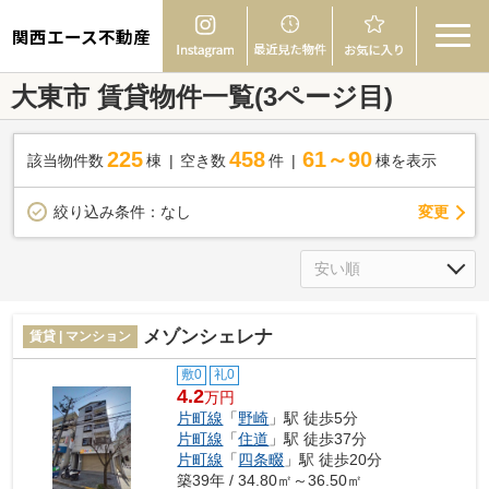
関西エース不動産
大東市 賃貸物件一覧(3ページ目)
225
458
61～90
該当物件数
棟
空き数
件
棟を表示
変更
絞り込み条件：
なし
メゾンシェレナ
賃貸 | マンション
敷0
礼0
4.2
万円
片町線
「
野崎
」駅 徒歩5分
片町線
「
住道
」駅 徒歩37分
片町線
「
四条畷
」駅 徒歩20分
築39年 / 34.80㎡～36.50㎡