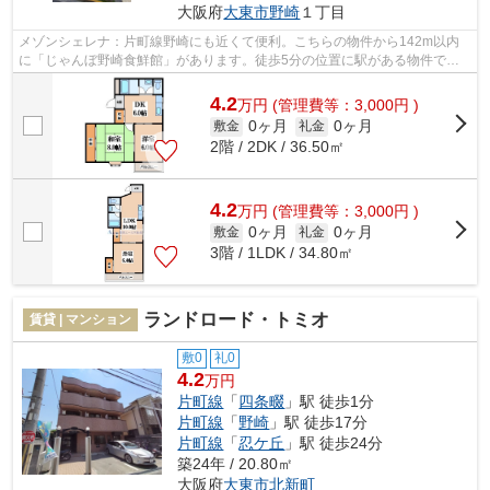
大阪府
大東市
野崎
１丁目
メゾンシェレナ：片町線野崎にも近くて便利。こちらの物件から142m以内
に「じゃんぼ野崎食鮮館」があります。徒歩5分の位置に駅がある物件で
す。こちらの物件はマンションです。大東市...
4.2
万
円
(管理費等：3,000円 )
0ヶ月
0ヶ月
敷金
礼金
2階 / 2DK / 36.50㎡
4.2
万
円
(管理費等：3,000円 )
0ヶ月
0ヶ月
敷金
礼金
3階 / 1LDK / 34.80㎡
ランドロード・トミオ
賃貸 | マンション
敷0
礼0
4.2
万円
片町線
「
四条畷
」駅 徒歩1分
片町線
「
野崎
」駅 徒歩17分
片町線
「
忍ケ丘
」駅 徒歩24分
築24年 / 20.80㎡
大阪府
大東市
北新町