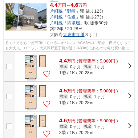
4.4
4.6
万円～
万円
片町線
「
野崎
」駅 徒歩12分
片町線
「
住道
」駅 徒歩27分
片町線
「
四条畷
」駅 徒歩30分
築22年 / 20.28㎡
大阪府
大東市
寺川
３丁目
多くの方からご好評頂いているレオパレスLACASAのご紹介。夜遅くなって
も大丈夫。ローソン 大東深野五丁目が近く(433m)にあるので急な買い物に困
りにくい立地です。歩いて12分ほどで、...
4.4
万
円
(管理費等：5,000円 )
0ヶ月
1ヶ月
敷金
礼金
1階 / 1K / 20.28㎡
4.5
万
円
(管理費等：5,000円 )
0ヶ月
1ヶ月
敷金
礼金
1階 / 1K / 20.28㎡
4.6
万
円
(管理費等：5,000円 )
0ヶ月
1ヶ月
敷金
礼金
2階 / 1K / 20.28㎡