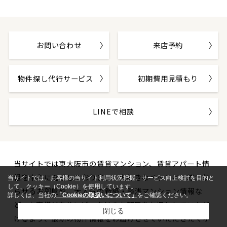
お問い合わせ
来店予約
物件探し代行サービス
初期費用見積もり
LINEで相談
当サイトでは東大阪市の賃貸マンション、賃貸アパート情
報を中心に掲載しております。大好きなペットと一緒に暮
当サイトでは、お客様の当サイト利用状況把握、サービス向上検討を目的と
して、クッキー（Cookie）を使用しています。
らせるお部屋や、大人気の新築・築浅マンション情報な
詳しくは、当社の
「Cookieの取扱いについて」
をご確認ください。
ど、お客様が自分にピッタリのお部屋をお探ししていただ
閉じる
けるよう、最新の物件情報をお届けさせていただきたくホ