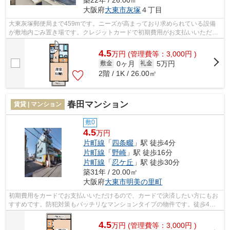
築22年 / 26.00㎡
大阪府
大東市
灰塚
４丁目
大東灰塚郵便局まで459mです。ニーズが高まっており求められている設備
が敷地内ごみ置き場です。クレジットカードで初期費用がお支払いいただけ
るので、決済の手間が軽減できます。最...
4.5
万
円
(管理費等：3,000円 )
0ヶ月
5万円
敷金
礼金
2階 / 1K / 26.00㎡
春田マンション
賃貸 | マンション
敷0
4.5
万円
片町線
「
四条畷
」駅 徒歩4分
片町線
「
野崎
」駅 徒歩16分
片町線
「
忍ケ丘
」駅 徒歩30分
築31年 / 20.00㎡
大阪府
大東市
明美の里町
初期費用をカードでお支払いいただけるので、カードで決済したい方にもお
すすめです。防犯対策もバッチリなマンションタイプの物件です。徒歩4分
の位置に駅がある物件です。付近に駅が...
4.5
万
円
(管理費等：3,000円 )