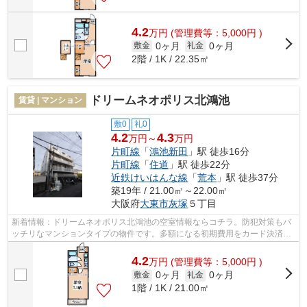
4.2
万
円
(管理費等：5,000円 )
0ヶ月
0ヶ月
敷金
礼金
2階 / 1K / 22.35㎡
ドリームネオポリス北鴻池
賃貸 | マンション
敷0
礼0
4.2
4.3
万円～
万円
片町線
「
鴻池新田
」駅 徒歩16分
片町線
「
住道
」駅 徒歩22分
近鉄けいはんな線
「
荒本
」駅 徒歩37分
築19年 / 21.00㎡～22.00㎡
大阪府
大東市
灰塚
５丁目
新着情報：ドリームネオポリス北鴻池の空室情報ならコチラ。防犯対策もバ
ッチリなマンションタイプの物件です。多額になる初期費用をカード決済す
ると、ポイントがおすすめに貯まりま...
4.2
万
円
(管理費等：5,000円 )
0ヶ月
0ヶ月
敷金
礼金
1階 / 1K / 21.00㎡