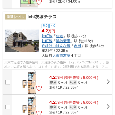
1階 / 2DK / 34.00㎡
ichi灰塚テラス
賃貸 | ハイツ
敷0
礼0
4.2
万円
片町線
「
住道
」駅 徒歩22分
片町線
「
鴻池新田
」駅 徒歩18分
近鉄けいはんな線
「
吉田
」駅 徒歩34分
築21年 / 22.35㎡
大阪府
大東市
灰塚
４丁目
大東市近辺での物件情報：大好評のあの物件「レオパレスCOMFORT」。敷
地内ごみ置き場もあり、ゴミ捨ても楽々。2駅利用できる場所にあり、アク
セスが便利です。初期費用のカード決済で...
4.2
万
円
(管理費等：5,000円 )
0ヶ月
0ヶ月
敷金
礼金
1階 / 1K / 22.35㎡
4.2
万
円
(管理費等：5,000円 )
0ヶ月
0ヶ月
敷金
礼金
2階 / 1K / 22.35㎡