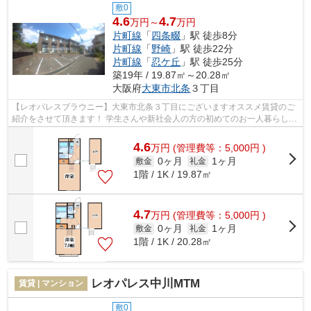
敷0
4.6
4.7
万円～
万円
片町線
「
四条畷
」駅 徒歩8分
片町線
「
野崎
」駅 徒歩22分
片町線
「
忍ケ丘
」駅 徒歩25分
築19年 / 19.87㎡～20.28㎡
大阪府
大東市
北条
３丁目
【レオパレスブラウニー】大東市北条３丁目にございますオススメ賃貸のご
紹介をさせて頂きます！ 学生さんや新社会人の方の初めてのお一人暮らしに
もオススメ！2006年築で外観も内装...
4.6
万
円
(管理費等：5,000円 )
0ヶ月
1ヶ月
敷金
礼金
1階 / 1K / 19.87㎡
4.7
万
円
(管理費等：5,000円 )
0ヶ月
1ヶ月
敷金
礼金
1階 / 1K / 20.28㎡
レオパレス中川MTM
賃貸 | マンション
敷0