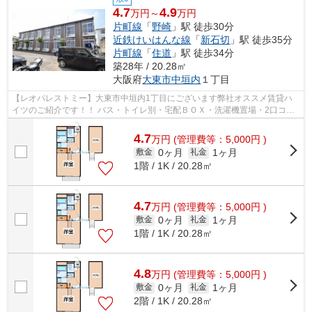
4.7
4.9
万円～
万円
片町線
「
野崎
」駅 徒歩30分
近鉄けいはんな線
「
新石切
」駅 徒歩35分
片町線
「
住道
」駅 徒歩34分
築28年 / 20.28㎡
大阪府
大東市
中垣内
１丁目
【レオパレストミー】大東市中垣内1丁目にございます弊社オススメ賃貸ハ
イツのご紹介です！！ バス・トイレ別・宅配ＢＯＸ・洗濯機置場・2口コン
ロ・など人気の設備がそろったハイツ...
4.7
万
円
(管理費等：5,000円 )
0ヶ月
1ヶ月
敷金
礼金
1階 / 1K / 20.28㎡
4.7
万
円
(管理費等：5,000円 )
0ヶ月
1ヶ月
敷金
礼金
1階 / 1K / 20.28㎡
4.8
万
円
(管理費等：5,000円 )
0ヶ月
1ヶ月
敷金
礼金
2階 / 1K / 20.28㎡