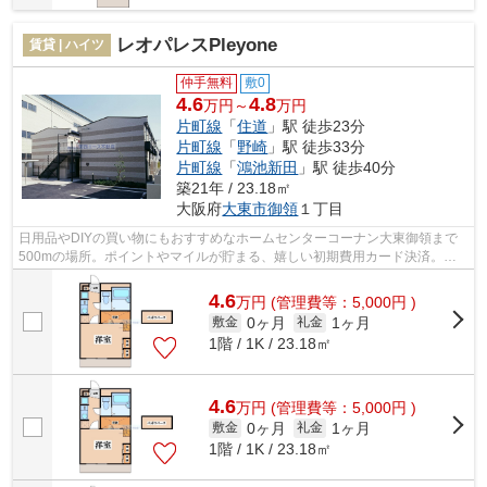
レオパレスPleyone
賃貸 | ハイツ
仲手無料
敷0
4.6
4.8
万円～
万円
片町線
「
住道
」駅 徒歩23分
片町線
「
野崎
」駅 徒歩33分
片町線
「
鴻池新田
」駅 徒歩40分
築21年 / 23.18㎡
大阪府
大東市
御領
１丁目
日用品やDIYの買い物にもおすすめなホームセンターコーナン大東御領まで
500mの場所。ポイントやマイルが貯まる、嬉しい初期費用カード決済。片
町線住道周辺での物件をお探しならinfo@k...
4.6
万
円
(管理費等：5,000円 )
0ヶ月
1ヶ月
敷金
礼金
1階 / 1K / 23.18㎡
4.6
万
円
(管理費等：5,000円 )
0ヶ月
1ヶ月
敷金
礼金
1階 / 1K / 23.18㎡