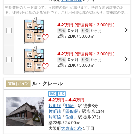
初期費用のカード決済で、入居時の負担が減ります。快適な周辺環境のあ
る、徒歩9分に駅のある物件です。ご利用可能な駅が2駅あり、乗車駅の使い
分けができます。info@kansaiace.jpから...
4.2
万
円
(管理費等：3,000円 )
0ヶ月
0ヶ月
敷金
礼金
2階 / 2DK / 30.00㎡
4.2
万
円
(管理費等：3,000円 )
0ヶ月
0ヶ月
敷金
礼金
2階 / 2DK / 30.00㎡
ル・クレール
賃貸 | ハイツ
敷0
礼0
4.2
4.4
万円～
万円
片町線
「
野崎
」駅 徒歩8分
片町線
「
四条畷
」駅 徒歩11分
片町線
「
住道
」駅 徒歩37分
築23年 / 24.00㎡
大阪府
大東市
北条
１丁目