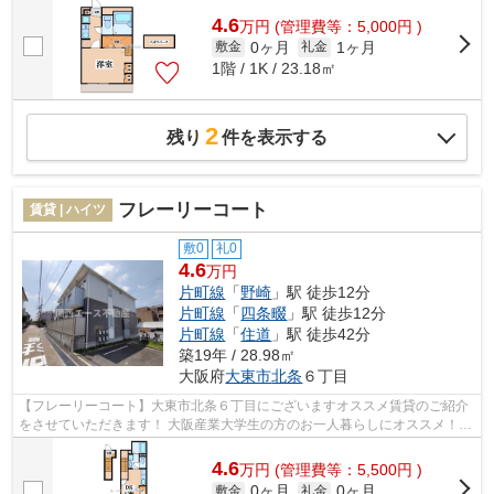
4.6
万
円
(管理費等：5,000円 )
0ヶ月
1ヶ月
敷金
礼金
1階 / 1K / 23.18㎡
2
残り
件を表示する
フレーリーコート
賃貸 | ハイツ
敷0
礼0
4.6
万円
片町線
「
野崎
」駅 徒歩12分
片町線
「
四条畷
」駅 徒歩12分
片町線
「
住道
」駅 徒歩42分
築19年 / 28.98㎡
大阪府
大東市
北条
６丁目
【フレーリーコート】大東市北条６丁目にございますオススメ賃貸のご紹介
をさせていただきます！ 大阪産業大学生の方のお一人暮らしにオススメ！旧
外環状線に立地ですので学校までま...
4.6
万
円
(管理費等：5,500円 )
0ヶ月
0ヶ月
敷金
礼金