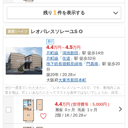
1
残り
件を表示する
レオパレスソレーユS O
賃貸 | ハイツ
敷0
4.4
4.5
万円～
万円
片町線
「
鴻池新田
」駅 徒歩14分
片町線
「
住道
」駅 徒歩32分
地下鉄長堀鶴見緑地
「
門真南
」駅 徒歩20
分
築20年 / 20.28㎡
大阪府
大東市
新田本町
ぜひ一度見ていただきたい、「レオパレスソレーユS O」です。敷地内ごみ
置き場は、忙しいあなたにとってマストな条件ではないでしょうか。自宅の
最寄り駅が2つある2駅利用可の物件です...
4.4
万
円
(管理費等：5,000円 )
0ヶ月
1ヶ月
敷金
礼金
2階 / 1K / 20.28㎡