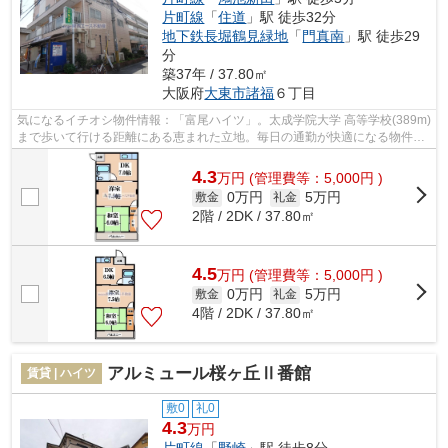
片町線
「
住道
」駅 徒歩32分
地下鉄長堀鶴見緑地
「
門真南
」駅 徒歩29
分
築37年 / 37.80㎡
大阪府
大東市
諸福
６丁目
気になるイチオシ物件情報：「富尾ハイツ」。太成学院大学 高等学校(389m)
まで歩いて行ける距離にある恵まれた立地。毎日の通勤が快適になる物件、
2駅利用可能です。駅まで徒歩5分の位...
4.3
万
円
(管理費等：5,000円 )
0万円
5万円
敷金
礼金
2階 / 2DK / 37.80㎡
4.5
万
円
(管理費等：5,000円 )
0万円
5万円
敷金
礼金
4階 / 2DK / 37.80㎡
アルミュール桜ヶ丘Ⅱ番館
賃貸 | ハイツ
敷0
礼0
4.3
万円