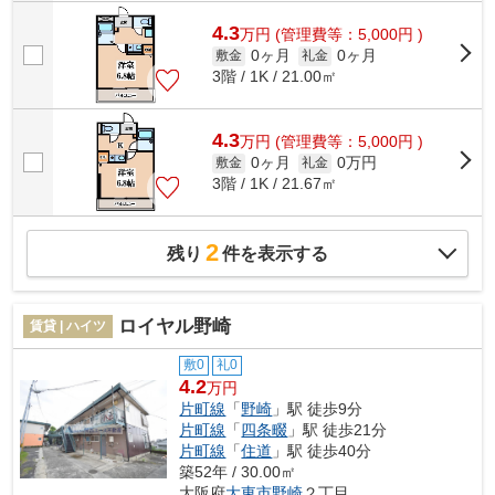
4.3
万
円
(管理費等：5,000円 )
0ヶ月
0ヶ月
敷金
礼金
3階 / 1K / 21.00㎡
4.3
万
円
(管理費等：5,000円 )
0ヶ月
0万円
敷金
礼金
3階 / 1K / 21.67㎡
2
残り
件を表示する
ロイヤル野崎
賃貸 | ハイツ
敷0
礼0
4.2
万円
片町線
「
野崎
」駅 徒歩9分
片町線
「
四条畷
」駅 徒歩21分
片町線
「
住道
」駅 徒歩40分
築52年 / 30.00㎡
大阪府
大東市
野崎
２丁目