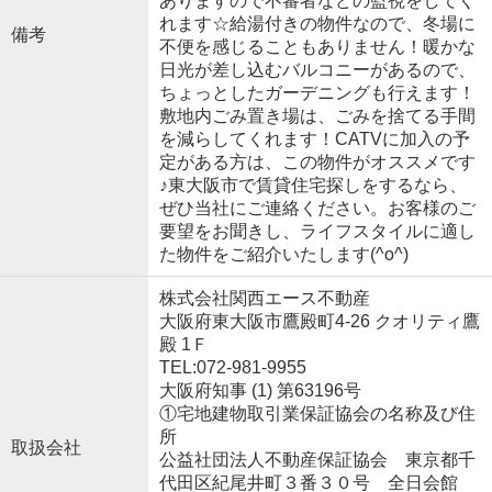
ありますので不審者などの監視をしてく
れます☆給湯付きの物件なので、冬場に
備考
不便を感じることもありません！暖かな
日光が差し込むバルコニーがあるので、
ちょっとしたガーデニングも行えます！
敷地内ごみ置き場は、ごみを捨てる手間
を減らしてくれます！CATVに加入の予
定がある方は、この物件がオススメです
♪東大阪市で賃貸住宅探しをするなら、
ぜひ当社にご連絡ください。お客様のご
要望をお聞きし、ライフスタイルに適し
た物件をご紹介いたします(^o^)
株式会社関西エース不動産
大阪府東大阪市鷹殿町4-26 クオリティ鷹
殿 1Ｆ
TEL:072-981-9955
大阪府知事 (1) 第63196号
①宅地建物取引業保証協会の名称及び住
所
取扱会社
公益社団法人不動産保証協会 東京都千
代田区紀尾井町３番３０号 全日会館