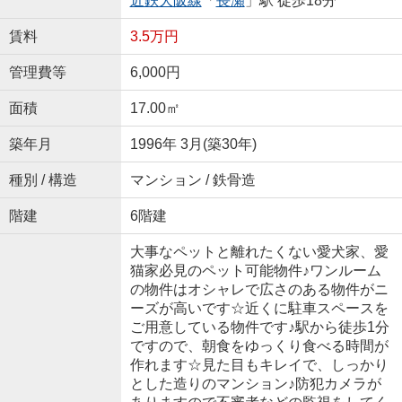
近鉄大阪線
「
長瀬
」駅 徒歩18分
賃料
3.5万円
管理費等
6,000円
面積
17.00㎡
築年月
1996年 3月(築30年)
種別 / 構造
マンション / 鉄骨造
階建
6階建
大事なペットと離れたくない愛犬家、愛
猫家必見のペット可能物件♪ワンルーム
の物件はオシャレで広さのある物件がニ
ーズが高いです☆近くに駐車スペースを
ご用意している物件です♪駅から徒歩1分
ですので、朝食をゆっくり食べる時間が
作れます☆見た目もキレイで、しっかり
とした造りのマンション♪防犯カメラが