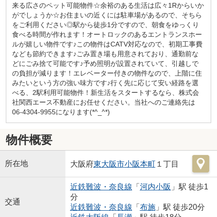
来る広さのペット可能物件☆余裕のある生活は広々1Rからいか
がでしょうか☆お住まいの近くには駐車場があるので、そちら
をご利用ください◎駅から徒歩1分ですので、朝食をゆっくり
食べる時間が作れます！オートロックのあるエントランスホー
ルが嬉しい物件です♪この物件はCATV対応なので、初期工事費
なども節約できます♪ごみ置き場も用意されており、通勤前な
どにごみ捨て可能です♪予め照明が設置されていて、引越しで
の負担が減ります！エレベーター付きの物件なので、上階に住
みたいという方の強い味方です♪行く先に応じて安い経路を選
べる、2駅利用可能物件！新生活をスタートするなら、株式会
社関西エース不動産にお任せください。当社へのご連絡先は
06-4304-9955になります(*^_^*)
物件概要
所在地
大阪府
東大阪市
小阪本町
１丁目
近鉄難波・奈良線
「
河内小阪
」駅 徒歩1
分
交通
近鉄難波・奈良線
「
布施
」駅 徒歩20分