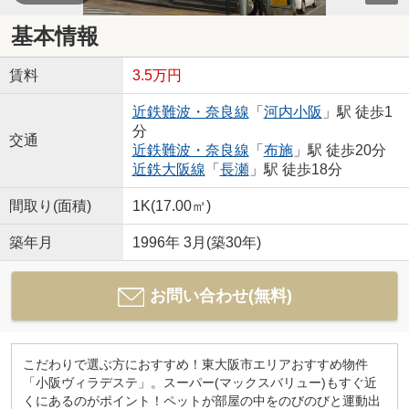
基本情報
賃料
3.5万円
近鉄難波・奈良線
「
河内小阪
」駅 徒歩1
分
交通
近鉄難波・奈良線
「
布施
」駅 徒歩20分
近鉄大阪線
「
長瀬
」駅 徒歩18分
間取り(面積)
1K(17.00㎡)
築年月
1996年 3月(築30年)
お問い合わせ(無料)
こだわりで選ぶ方におすすめ！東大阪市エリアおすすめ物件
「小阪ヴィラデステ」。スーパー(マックスバリュー)もすぐ近
くにあるのがポイント！ペットが部屋の中をのびのびと運動出