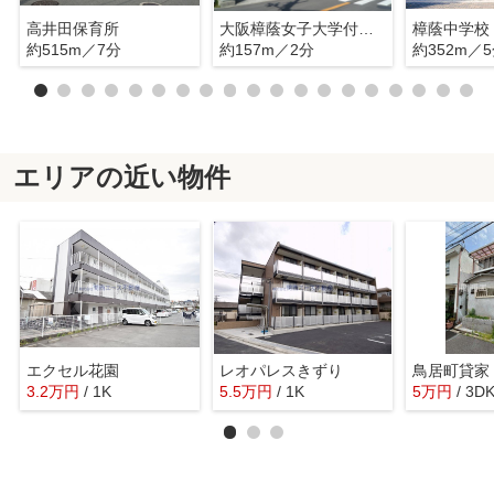
高井田保育所
大阪樟蔭女子大学付属幼稚園児童研究所
樟蔭中学校
約515m／7分
約157m／2分
約352m／
エリアの近い物件
エクセル花園
レオパレスきずり
鳥居町貸家
3.2
万
円
/ 1K
5.5
万
円
/ 1K
5
万
円
/ 3D