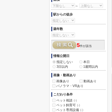
～
駅からの徒歩
築年数
5
件が該当
情報公開日
指定しない
本日
3日以内
1週間以内
画像・動画あり
画像あり
動画あり
パノラマ・VRあり
こだわり条件
ペット相談
(-)
ペット飼育可
(-)
ペット専用設備
(-)