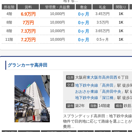
地する...
所在階
賃料
管理費・共益費
敷金
礼金
間取り
6.9
万円
0ヶ月
4階
10,000円
3.45万円
1K
7
万円
0ヶ月
8階
10,000円
3.5万円
1K
7.3
万円
0ヶ月
8階
10,000円
3.65万円
1K
7.2
万円
0ヶ月
11階
10,000円
0.5ヶ月
1K
グランカーサ高井田
大阪府
東大阪市
高井田西
６丁目
住所
交通
地下鉄中央線
「
高井田
」駅 徒歩
おおさか東線
「
高井田中央
」駅 
地下鉄中央線
「
深江橋
」駅 徒歩1
築2年
14階建
鉄筋
築年
階数
構造
スプランディッド高井田：地下鉄中央線
物件で目的地に応じて路線を選ぶことが
費用...