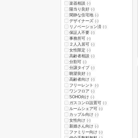
楽器相談
(-)
陽当り良好
(-)
閑静な住宅地
(-)
デザイナーズ
(-)
リノベーション済
(-)
保証人不要
(-)
事務所可
(-)
２人入居可
(-)
女性限定
(-)
高齢者相談
(-)
分割可
(-)
分譲タイプ
(-)
眺望良好
(-)
高齢者向け
(-)
フリーレント
(-)
ワンフロア
(-)
SOHO向け
(-)
ガスコンロ設置可
(-)
ルームシェア可
(-)
カップル向け
(-)
女性向け
(-)
新婚さん向け
(-)
ファミリー向け
(-)
仲介手数料無料