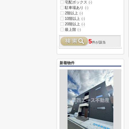
宅配ボックス
(-)
駐車場あり
(-)
2階以上
(-)
10階以上
(-)
20階以上
(-)
最上階
(-)
5
件が該当
新着物件