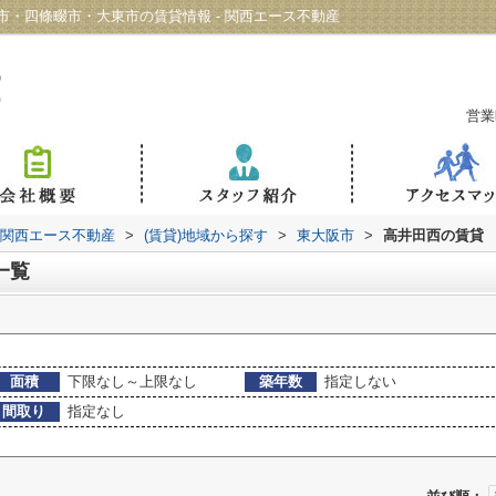
・四條畷市・大東市の賃貸情報 - 関西エース不動産
営業
 関西エース不動産
>
(賃貸)地域から探す
>
東大阪市
>
高井田西の賃貸
一覧
面積
下限なし～上限なし
築年数
指定しない
間取り
指定なし