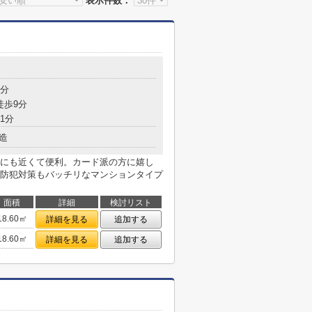
表示件数：
8分
徒歩9分
1分
造
にも近くて便利。カード派の方に嬉し
防犯対策もバッチリなマンションタイプ
面積
詳細
検討リスト
18.60㎡
詳細を見る
追加する
18.60㎡
詳細を見る
追加する