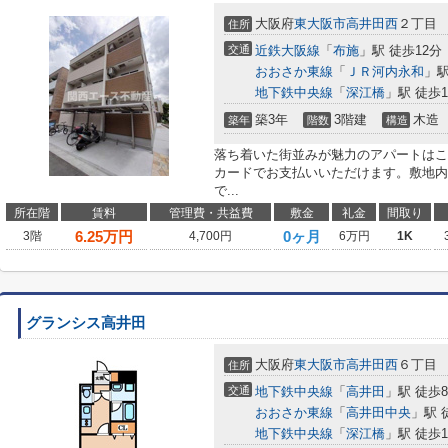
大阪府
東大阪市
高井田西
２丁目
住所
交通
近鉄大阪線
「
布施
」駅 徒歩12分
おおさか東線
「
ＪＲ河内永和
」駅
地下鉄中央線
「
深江橋
」駅 徒歩1
築3年
3階建
木造
築年
階数
構造
落ち着いた街並みが魅力のアパートはこ
カードでお支払いいただけます。敷地内
で...
所在階
賃料
管理費・共益費
敷金
礼金
間取り
6.25
万円
0ヶ月
3階
4,700円
6万円
1K
グランシス高井田
大阪府
東大阪市
高井田西
６丁目
住所
交通
地下鉄中央線
「
高井田
」駅 徒歩
おおさか東線
「
高井田中央
」駅 
地下鉄中央線
「
深江橋
」駅 徒歩1