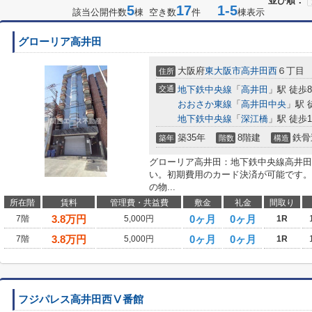
並び順：
5
17
1-5
該当公開件数
棟 空き数
件
棟表示
グローリア高井田
大阪府
東大阪市
高井田西
６丁目
住所
交通
地下鉄中央線
「
高井田
」駅 徒歩
おおさか東線
「
高井田中央
」駅 
地下鉄中央線
「
深江橋
」駅 徒歩1
築35年
8階建
鉄骨
築年
階数
構造
グローリア高井田：地下鉄中央線高井田
い。初期費用のカード決済が可能です。
の物...
所在階
賃料
管理費・共益費
敷金
礼金
間取り
3.8
万円
0ヶ月
0ヶ月
7階
5,000円
1R
3.8
万円
0ヶ月
0ヶ月
7階
5,000円
1R
フジパレス高井田西Ⅴ番館