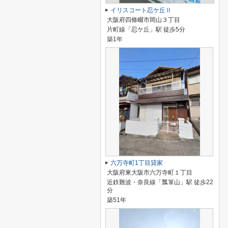
イリスコート忍ケ丘Ⅱ
大阪府四條畷市岡山３丁目
片町線「忍ケ丘」駅 徒歩5分
築1年
六万寺町1丁目貸家
大阪府東大阪市六万寺町１丁目
近鉄難波・奈良線「瓢箪山」駅 徒歩22
分
築51年