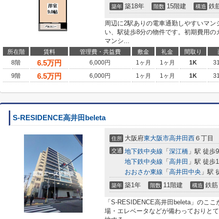
築18年
15階建
鉄
築年
階数
構造
周辺に2駅ありの電車通勤しやすいマン
い、駅徒歩8分の物件です。初期費用の
マンシ...
所在階
賃料
管理費・共益費
敷金
礼金
間取り
6.5
万円
8階
6,000円
1ヶ月
1ヶ月
1K
3
6.5
万円
9階
6,000円
1ヶ月
1ヶ月
1K
3
S-RESIDENCE高井田beleta
大阪府
東大阪市
高井田西
６丁目
住所
交通
地下鉄中央線
「
深江橋
」駅 徒歩
地下鉄中央線
「
高井田
」駅 徒歩1
おおさか東線
「
高井田中央
」駅 
築1年
11階建
鉄筋
築年
階数
構造
「S-RESIDENCE高井田beleta
場・エレベータなどが備わっておりとて