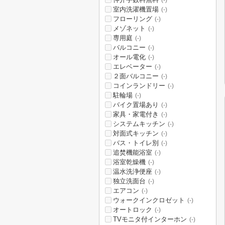
(-)
室内洗濯機置場
(-)
フローリング
(-)
メゾネット
(-)
専用庭
(-)
バルコニー
(-)
オール電化
(-)
エレベーター
(-)
２面バルコニー
(-)
コインランドリー
(-)
駐輪場
(-)
バイク置場あり
(-)
家具・家電付き
(-)
システムキッチン
(-)
対面式キッチン
(-)
バス・トイレ別
(-)
追焚機能浴室
(-)
浴室乾燥機
(-)
温水洗浄便座
(-)
独立洗面台
(-)
エアコン
(-)
ウォークインクロゼット
(-)
オートロック
(-)
TVモニタ付インターホン
(-)